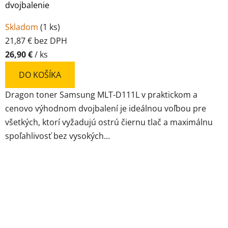
dvojbalenie
Skladom
(
1 ks
)
21,87 € bez DPH
26,90 €
/ ks
DO KOŠÍKA
Dragon toner Samsung MLT-D111L v praktickom a
cenovo výhodnom dvojbalení je ideálnou voľbou pre
všetkých, ktorí vyžadujú ostrú čiernu tlač a maximálnu
spoľahlivosť bez vysokých...