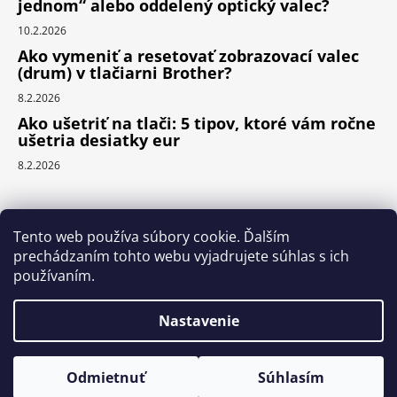
jednom“ alebo oddelený optický valec?
10.2.2026
Ako vymeniť a resetovať zobrazovací valec
(drum) v tlačiarni Brother?
8.2.2026
Ako ušetriť na tlači: 5 tipov, ktoré vám ročne
ušetria desiatky eur
8.2.2026
Prijímame online platby
Tento web používa súbory cookie. Ďalším
prechádzaním tohto webu vyjadrujete súhlas s ich
používaním.
Nastavenie
Vytvoril Shoptet
Copyright 2026
ReCiD.SK
. Všetky práva vyhradené.
Chcete ušetriť? Pridajte druhý toner so zľavou - 7 %. Prajeme
Odmietnuť
Súhlasím
príjemný nákup a pekný deň.