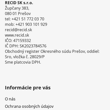
ä
RECID SK s.r.o.
t
Župčany 383,
i
080 01 Prešov
tel: +421 51 772 03 70
e
mob: +421 903 101 929
recid@recid.sk
www.recid.sk
IČO: 47159332
IČ DPH: SK2023784576
Obchodný register Okresného súdu Prešov, oddiel:
Sro, vložka č. 28029/P
Sme platcovia DPH.
Informácie pre vás
O nás
Ochrana osobných údajov