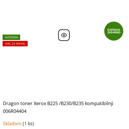
DOPRAVA
ZADARMO
NOVINKA
VIAC ZA MENEJ
Dragon toner Xerox B225 /B230/B235 kompatibilný
006R04404
Skladom
(
1 ks
)