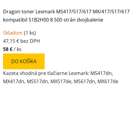
Dragon toner Lexmark MS417/517/617 MX/417/517/617
kompatibil 51B2H00 8 500 strán dvojbalenie
Skladom
(
1 ks
)
47,15 € bez DPH
58 €
/ ks
DO KOŠÍKA
Kazeta vhodná pre tlačiarne Lexmark: MS417dn,
MX417dn, MS517dn, MX517de, MS617dn, MX617de