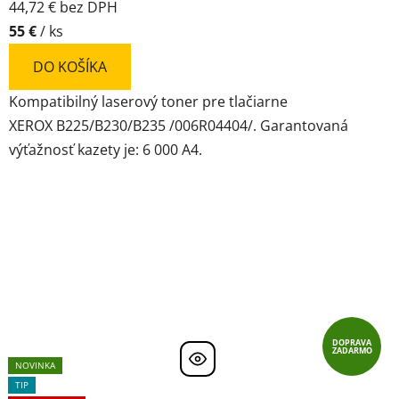
44,72 € bez DPH
55 €
/ ks
DO KOŠÍKA
Kompatibilný laserový toner pre tlačiarne
XEROX B225/B230/B235 /006R04404/. Garantovaná
výťažnosť kazety je: 6 000 A4.
DOPRAVA
ZADARMO
NOVINKA
TIP