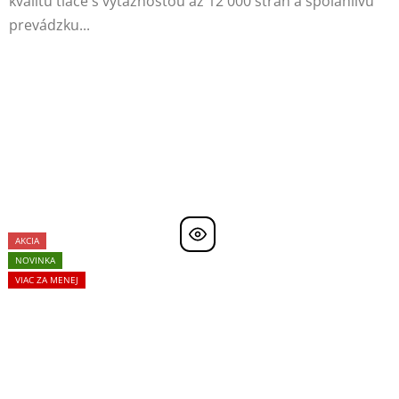
kvalitu tlače s výťažnosťou až 12 000 strán a spoľahlivú
prevádzku...
AKCIA
NOVINKA
VIAC ZA MENEJ