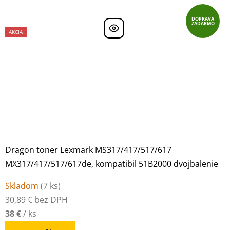
DOPRAVA
ZADARMO
AKCIA
Dragon toner Lexmark MS317/417/517/617
MX317/417/517/617de, kompatibil 51B2000 dvojbalenie
Skladom
(
7 ks
)
30,89 € bez DPH
38 €
/ ks