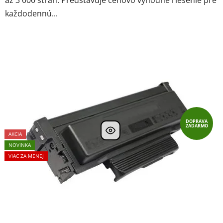
každodennú...
DOPRAVA
ZADARMO
AKCIA
NOVINKA
VIAC ZA MENEJ