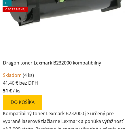
TIP
VIAC ZA MENEJ
Dragon toner Lexmark B232000 kompatibilný
Skladom
(
4 ks
)
41,46 € bez DPH
51 €
/ ks
DO KOŠÍKA
Kompatibilný toner Lexmark B232000 je určený pre
vybrané laserové tlačiarne Lexmark a ponúka výťažnosť
až 3 000 strán. Predstavuje cenovo výhodné riešenie pre