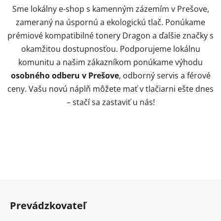
Sme lokálny e-shop s kamenným zázemím v Prešove,
zameraný na úspornú a ekologickú tlač. Ponúkame
prémiové kompatibilné tonery Dragon a ďalšie značky s
okamžitou dostupnosťou. Podporujeme lokálnu
komunitu a našim zákazníkom ponúkame výhodu
osobného odberu v Prešove
, odborný servis a férové
ceny. Vašu novú náplň môžete mať v tlačiarni ešte dnes
– stačí sa zastaviť u nás!
Z
á
Prevádzkovateľ
p