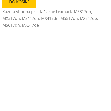
DO KOŠÍKA
Kazeta vhodná pre tlačiarne Lexmark: MS317dn,
MX317dn, MS417dn, MX417dn, MS517dn, MX517de,
MS617dn, MX617de