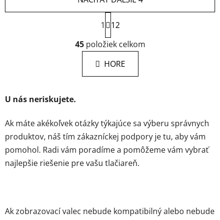
S
1
t
12
r
O
á
45
položiek celkom
v
n
l
k
HORE
á
o
d
v
a
a
U nás neriskujete.
c
n
i
i
e
e
Ak máte akékoľvek otázky týkajúce sa výberu správnych
p
produktov, náš tím zákazníckej podpory je tu, aby vám
r
pomohol. Radi vám poradíme a pomôžeme vám vybrať
v
najlepšie riešenie pre vašu tlačiareň.
k
y
v
ý
p
Ak zobrazovací valec nebude kompatibilný alebo nebude
i