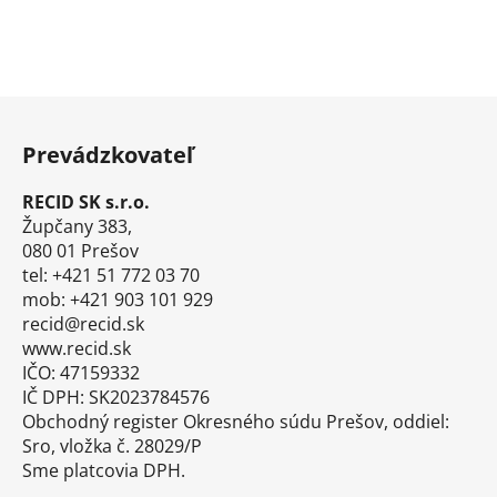
Z
á
Prevádzkovateľ
p
ä
RECID SK s.r.o.
t
Župčany 383,
i
080 01 Prešov
tel: +421 51 772 03 70
e
mob: +421 903 101 929
recid@recid.sk
www.recid.sk
IČO: 47159332
IČ DPH: SK2023784576
Obchodný register Okresného súdu Prešov, oddiel:
Sro, vložka č. 28029/P
Sme platcovia DPH.