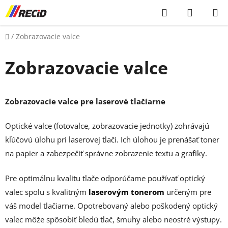
Prejsť
Hľadať
NÁKUP
na
KOŠÍK
obsah
Domov
/
Zobrazovacie valce
Zobrazovacie valce
Zobrazovacie valce pre laserové
tlačiarne
Optické valce (fotovalce, zobrazovacie jednotky) zohrávajú
kľúčovú úlohu pri laserovej tlači. Ich úlohou je prenášať toner
na papier a zabezpečiť správne zobrazenie textu a grafiky.
Pre optimálnu kvalitu tlače odporúčame používať optický
valec spolu s kvalitným
laserovým tonerom
určeným pre
váš model tlačiarne. Opotrebovaný alebo poškodený optický
valec môže spôsobiť bledú tlač, šmuhy alebo neostré výstupy.