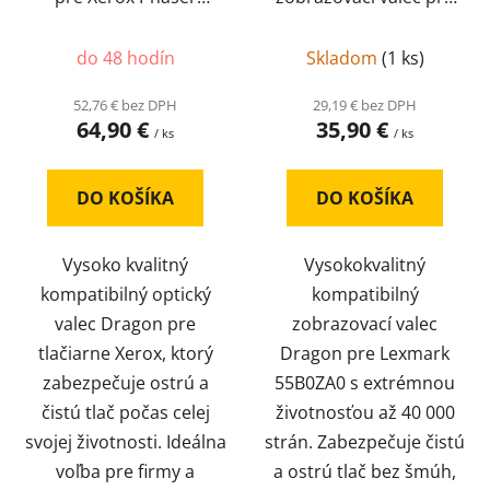
k
3610/ WorkCentre
Lexmark 55B0ZA0 (40
t
3615, 113R00773
000 str.)
o
do 48 hodín
Skladom
(
1 ks
)
(kompatibilný)
v
52,76 € bez DPH
29,19 € bez DPH
64,90 €
35,90 €
/ ks
/ ks
DO KOŠÍKA
DO KOŠÍKA
Vysoko kvalitný
Vysokokvalitný
kompatibilný optický
kompatibilný
valec Dragon pre
zobrazovací valec
tlačiarne Xerox, ktorý
Dragon pre Lexmark
zabezpečuje ostrú a
55B0ZA0 s extrémnou
čistú tlač počas celej
životnosťou až 40 000
svojej životnosti. Ideálna
strán. Zabezpečuje čistú
voľba pre firmy a
a ostrú tlač bez šmúh,