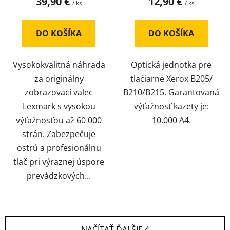
39,90 €
12,90 €
/ ks
/ ks
DO KOŠÍKA
DO KOŠÍKA
Vysokokvalitná náhrada
Optická jednotka pre
za originálny
tlačiarne Xerox B205/
zobrazovací valec
B210/B215. Garantovaná
Lexmark s vysokou
výťažnosť kazety je:
výťažnosťou až 60 000
10.000 A4.
strán. Zabezpečuje
ostrú a profesionálnu
tlač pri výraznej úspore
prevádzkových...
NAČÍTAŤ ĎALŠIE 4