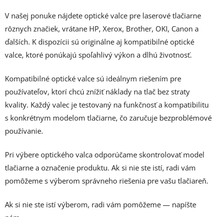
V našej ponuke nájdete optické valce pre laserové tlačiarne
rôznych značiek, vrátane HP, Xerox, Brother, OKI, Canon a
ďalších. K dispozícii sú originálne aj kompatibilné optické
valce, ktoré ponúkajú spoľahlivý výkon a dlhú životnosť.
Kompatibilné optické valce sú ideálnym riešením pre
používateľov, ktorí chcú znížiť náklady na tlač bez straty
kvality. Každý valec je testovaný na funkčnosť a kompatibilitu
s konkrétnym modelom tlačiarne, čo zaručuje bezproblémové
používanie.
Pri výbere optického valca odporúčame skontrolovať model
tlačiarne a označenie produktu. Ak si nie ste istí, radi vám
pomôžeme s výberom správneho riešenia pre vašu tlačiareň.
Ak si nie ste istí výberom, radi vám pomôžeme — napíšte