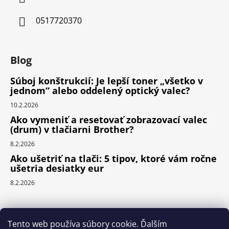
0517720370
Blog
Súboj konštrukcií: Je lepší toner „všetko v
jednom“ alebo oddelený optický valec?
10.2.2026
Ako vymeniť a resetovať zobrazovací valec
(drum) v tlačiarni Brother?
8.2.2026
Ako ušetriť na tlači: 5 tipov, ktoré vám ročne
ušetria desiatky eur
8.2.2026
Prijímame online platby
Tento web používa súbory cookie. Ďalším