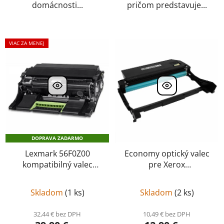
domácnosti...
pričom predstavuje...
VIAC ZA MENEJ
DOPRAVA ZADARMO
Lexmark 56F0Z00
Economy optický valec
kompatibilný valec
pre Xerox
(imaging unit)
B205/210/215
kompatibil 101R00664
Skladom
(
1 ks
)
Skladom
(
2 ks
)
32,44 € bez DPH
10,49 € bez DPH