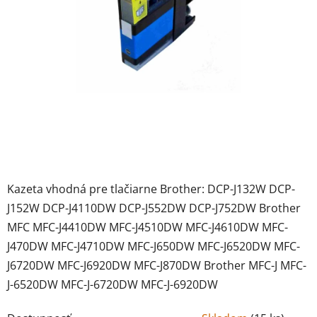
Kazeta vhodná pre tlačiarne Brother: DCP-J132W DCP-
J152W DCP-J4110DW DCP-J552DW DCP-J752DW Brother
MFC MFC-J4410DW MFC-J4510DW MFC-J4610DW MFC-
J470DW MFC-J4710DW MFC-J650DW MFC-J6520DW MFC-
J6720DW MFC-J6920DW MFC-J870DW Brother MFC-J MFC-
J-6520DW MFC-J-6720DW MFC-J-6920DW