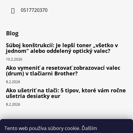
0517720370
Blog
Súboj konštrukcií: Je lepší toner „všetko v
jednom“ alebo oddelený optický valec?
10.2.2026
Ako vymeniť a resetovať zobrazovací valec
(drum) v tlačiarni Brother?
8.2.2026
Ako ušetriť na tlači: 5 tipov, ktoré vám ročne
ušetria desiatky eur
8.2.2026
Prijímame online platby
Tento web používa súbory cookie. Ďalším