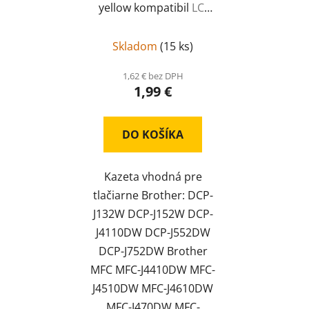
yellow kompatibil
LC-
123XL
Skladom
(
15 ks
)
1,62 € bez DPH
1,99 €
DO KOŠÍKA
Kazeta vhodná pre
tlačiarne Brother: DCP-
J132W DCP-J152W DCP-
J4110DW DCP-J552DW
DCP-J752DW Brother
MFC MFC-J4410DW MFC-
J4510DW MFC-J4610DW
MFC-J470DW MFC-