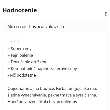
Hodnotenie
Hodnotenie obchodu je 5 z 5 hviezdičiek.
3.2.2026
+ Super ceny
+ Fajn balenie
+ Doručenie do 3 dní
+ Kompatibilné náplne za férové ceny
- Nič podstatné
Objednáme aj na budúce. Farba funguje ako má,
žiadne vynechávanie, pekne tmavá a sýta čierna.
Hneď po vložení fičala bez problémov.