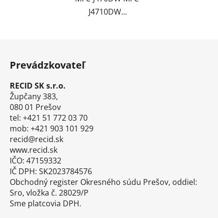
J4710DW...
Z
á
Prevádzkovateľ
p
ä
RECID SK s.r.o.
t
Župčany 383,
i
080 01 Prešov
tel: +421 51 772 03 70
e
mob: +421 903 101 929
recid@recid.sk
www.recid.sk
IČO: 47159332
IČ DPH: SK2023784576
Obchodný register Okresného súdu Prešov, oddiel:
Sro, vložka č. 28029/P
Sme platcovia DPH.