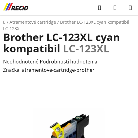
Prejsť
Hľadať
NÁKUP
na
KOŠÍK
obsah
Domov
/
Atramentové cartridge
/
Brother LC-123XL cyan kompatibil
LC-123XL
Brother LC-123XL cyan
kompatibil
LC-123XL
Priemerné
Neohodnotené
Podrobnosti hodnotenia
hodnotenie
Značka:
atramentove-cartridge-brother
produktu
je
0,0
z
5
hviezdičiek.