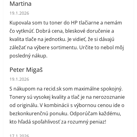
Martina
Hodnotenie obchodu je 5 z 5 hviezdičiek.
19.1.2026
Kupovala som tu toner do HP tlačiarne a nemám
čo vytknúť. Dobrá cena, bleskové doručenie a
kvalita tlače na jednotku. Je vidieť, že si dávajú
záležať na výbere sortimentu. Určite to nebol môj
posledný nákup.
Peter Migaš
Hodnotenie obchodu je 5 z 5 hviezdičiek.
19.1.2026
S nákupom na recid.sk som maximálne spokojný.
Tonery sú vysokej kvality a tlač je na nerozoznanie
od originálu. V kombinácii s výbornou cenou ide o
bezkonkurenčnú ponuku. Odporúčam každému,
kto hľadá spoľahlivosť za rozumný peniaz!
Hodnotenie obchodu je 1 z 5 hviezdičiek.
17.1.2026