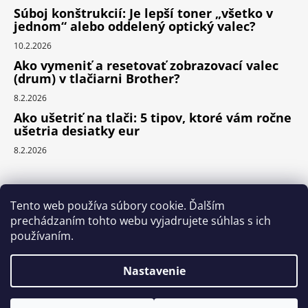
Súboj konštrukcií: Je lepší toner „všetko v
jednom“ alebo oddelený optický valec?
10.2.2026
Ako vymeniť a resetovať zobrazovací valec
(drum) v tlačiarni Brother?
8.2.2026
Ako ušetriť na tlači: 5 tipov, ktoré vám ročne
ušetria desiatky eur
8.2.2026
Prijímame online platby
Tento web používa súbory cookie. Ďalším
prechádzaním tohto webu vyjadrujete súhlas s ich
používaním.
Nastavenie
Vytvoril Shoptet