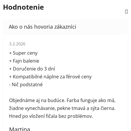
Hodnotenie
Hodnotenie obchodu je 5 z 5 hviezdičiek.
3.2.2026
+ Super ceny
+ Fajn balenie
+ Doručenie do 3 dní
+ Kompatibilné náplne za férové ceny
- Nič podstatné
Objednáme aj na budúce. Farba funguje ako má,
žiadne vynechávanie, pekne tmavá a sýta čierna.
Hneď po vložení fičala bez problémov.
Martina