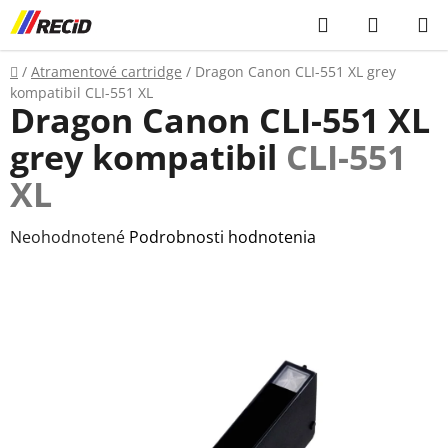
Prejsť
Hľadať
NÁKUP
na
KOŠÍK
obsah
Domov
/
Atramentové cartridge
/
Dragon Canon CLI-551 XL grey
kompatibil
CLI-551 XL
Dragon Canon CLI-551 XL
grey kompatibil
CLI-551
XL
Priemerné
Neohodnotené
Podrobnosti hodnotenia
hodnotenie
produktu
je
0,0
z
5
hviezdičiek.