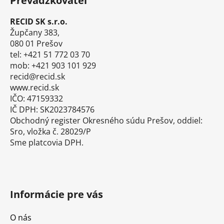
Prevádzkovateľ
p
ä
RECID SK s.r.o.
t
Župčany 383,
i
080 01 Prešov
tel: +421 51 772 03 70
e
mob: +421 903 101 929
recid@recid.sk
www.recid.sk
IČO: 47159332
IČ DPH: SK2023784576
Obchodný register Okresného súdu Prešov, oddiel:
Sro, vložka č. 28029/P
Sme platcovia DPH.
Informácie pre vás
O nás