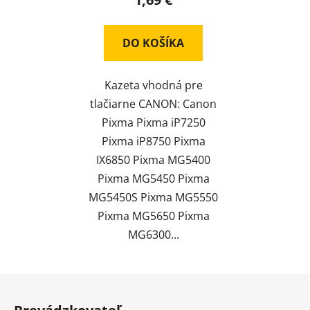
DO KOŠÍKA
Kazeta vhodná pre
tlačiarne CANON: Canon
Pixma Pixma iP7250
Pixma iP8750 Pixma
IX6850 Pixma MG5400
Pixma MG5450 Pixma
MG5450S Pixma MG5550
Pixma MG5650 Pixma
MG6300...
Z
á