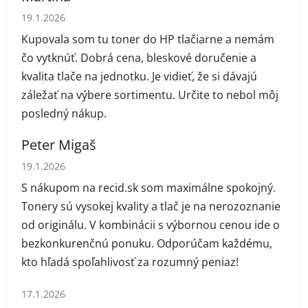
Hodnotenie obchodu je 5 z 5 hviezdičiek.
19.1.2026
Kupovala som tu toner do HP tlačiarne a nemám
čo vytknúť. Dobrá cena, bleskové doručenie a
kvalita tlače na jednotku. Je vidieť, že si dávajú
záležať na výbere sortimentu. Určite to nebol môj
posledný nákup.
Peter Migaš
Hodnotenie obchodu je 5 z 5 hviezdičiek.
19.1.2026
S nákupom na recid.sk som maximálne spokojný.
Tonery sú vysokej kvality a tlač je na nerozoznanie
od originálu. V kombinácii s výbornou cenou ide o
bezkonkurenčnú ponuku. Odporúčam každému,
kto hľadá spoľahlivosť za rozumný peniaz!
Hodnotenie obchodu je 1 z 5 hviezdičiek.
17.1.2026