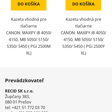
DO KOŠÍKA
DO KOŠÍKA
Kazeta vhodná pre
Kazeta vhodná pre
tlačiarne
tlačiarne
CANON: MAXIFY iB 4050/
CANON: MAXIFY iB 4050/
4150, MB 5050/ 5150/
4150, MB 5050/ 5150/
5350/ 5450 ( PGi 2500M
5350/ 5450 ( PGi 2500Y
XL)
XL)
Z
á
Prevádzkovateľ
p
ä
RECID SK s.r.o.
t
Župčany 383,
i
080 01 Prešov
tel: +421 51 772 03 70
e