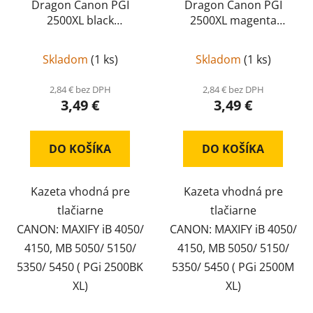
Dragon Canon PGI
Dragon Canon PGI
2500XL black
2500XL magenta
kompatibil
PGI 2500XL
kompatibil
Canon PGI
black
2500XL magenta
Skladom
(
1 ks
)
Skladom
(
1 ks
)
2,84 € bez DPH
2,84 € bez DPH
3,49 €
3,49 €
DO KOŠÍKA
DO KOŠÍKA
Kazeta vhodná pre
Kazeta vhodná pre
tlačiarne
tlačiarne
CANON: MAXIFY iB 4050/
CANON: MAXIFY iB 4050/
4150, MB 5050/ 5150/
4150, MB 5050/ 5150/
5350/ 5450 ( PGi 2500BK
5350/ 5450 ( PGi 2500M
XL)
XL)