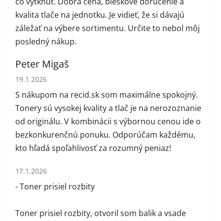
čo vytknúť. Dobrá cena, bleskové doručenie a
kvalita tlače na jednotku. Je vidieť, že si dávajú
záležať na výbere sortimentu. Určite to nebol môj
posledný nákup.
Peter Migaš
Hodnotenie obchodu je 5 z 5 hviezdičiek.
19.1.2026
S nákupom na recid.sk som maximálne spokojný.
Tonery sú vysokej kvality a tlač je na nerozoznanie
od originálu. V kombinácii s výbornou cenou ide o
bezkonkurenčnú ponuku. Odporúčam každému,
kto hľadá spoľahlivosť za rozumný peniaz!
Hodnotenie obchodu je 1 z 5 hviezdičiek.
17.1.2026
- Toner prisiel rozbity
Toner prisiel rozbity, otvoril som balik a vsade