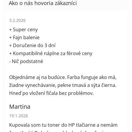
Hodnotenie obchodu je 5 z 5 hviezdičiek.
3.2.2026
+ Super ceny
+ Fajn balenie
+ Doručenie do 3 dní
+ Kompatibilné náplne za férové ceny
- Nič podstatné
Objednáme aj na budúce. Farba funguje ako má,
žiadne vynechávanie, pekne tmavá a sýta čierna.
Hneď po vložení fičala bez problémov.
Martina
Hodnotenie obchodu je 5 z 5 hviezdičiek.
19.1.2026
Kupovala som tu toner do HP tlačiarne a nemám