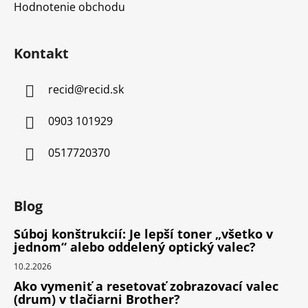
Hodnotenie obchodu
Kontakt
recid
@
recid.sk
0903 101929
0517720370
Blog
Súboj konštrukcií: Je lepší toner „všetko v
jednom“ alebo oddelený optický valec?
10.2.2026
Ako vymeniť a resetovať zobrazovací valec
(drum) v tlačiarni Brother?