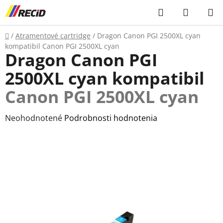
Prejsť
Hľadať
NÁKUP
na
KOŠÍK
obsah
Domov
/
Atramentové cartridge
/
Dragon Canon PGI 2500XL cyan
kompatibil
Canon PGI 2500XL cyan
Dragon Canon PGI
2500XL cyan kompatibil
Canon PGI 2500XL cyan
Priemerné
Neohodnotené
Podrobnosti hodnotenia
hodnotenie
produktu
je
0,0
z
5
hviezdičiek.