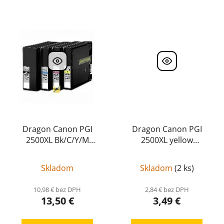
Dragon Canon PGI
Dragon Canon PGI
2500XL Bk/C/Y/M
2500XL yellow
kompatibil pack
PGI
kompatibil
PGI 2500XL
2500XL Bk/C/Y/M
yellow
Skladom
Skladom
(
2 ks
)
kompatibil pack
10,98 € bez DPH
2,84 € bez DPH
13,50 €
3,49 €