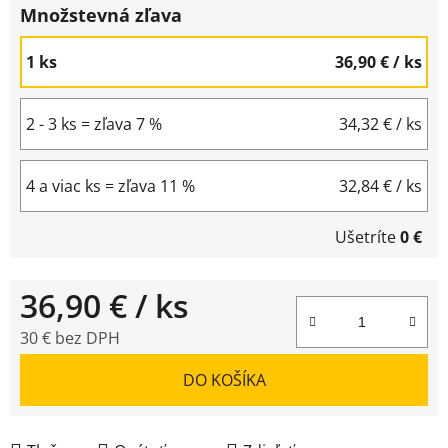
Množstevná zľava
1 ks
36,90 €
/ ks
2 - 3 ks = zľava 7 %
34,32 €
/ ks
4 a viac ks = zľava 11 %
32,84 €
/ ks
Ušetríte
0 €
36,90 €
/ ks
30 € bez DPH
Jednotková cena:
DO KOŠÍKA