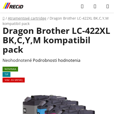
Prejsť
Hľadať
NÁKUP
na
KOŠÍK
obsah
Domov
/
Atramentové cartridge
/
Dragon Brother LC-422XL BK,C,Y,M
kompatibil pack
Dragon Brother LC-422XL
BK,C,Y,M kompatibil
pack
Priemerné
Neohodnotené
Podrobnosti hodnotenia
hodnotenie
NOVINKA
produktu
TIP
je
VIAC ZA MENEJ
0,0
z
5
hviezdičiek.