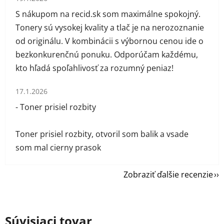
S nákupom na recid.sk som maximálne spokojný.
Tonery sú vysokej kvality a tlač je na nerozoznanie
od originálu. V kombinácii s výbornou cenou ide o
bezkonkurenčnú ponuku. Odporúčam každému,
kto hľadá spoľahlivosť za rozumný peniaz!
Hodnotenie obchodu je 1 z 5 hviezdičiek.
17.1.2026
- Toner prisiel rozbity
Toner prisiel rozbity, otvoril som balik a vsade
som mal cierny prasok
Zobraziť ďalšie recenzie
Súvisiaci tovar