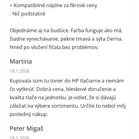
+ Kompatibilné náplne za férové ceny
- Nič podstatné
Objednáme aj na budúce. Farba funguje ako má,
žiadne vynechávanie, pekne tmavá a sýta čierna.
Hneď po vložení fičala bez problémov.
Martina
Hodnotenie obchodu je 5 z 5 hviezdičiek.
19.1.2026
Kupovala som tu toner do HP tlačiarne a nemám
čo vytknúť. Dobrá cena, bleskové doručenie a
kvalita tlače na jednotku. Je vidieť, že si dávajú
záležať na výbere sortimentu. Určite to nebol môj
posledný nákup.
Peter Migaš
Hodnotenie obchodu je 5 z 5 hviezdičiek.
19.1.2026