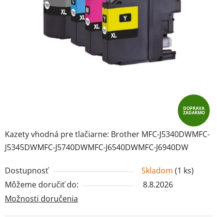
DOPRAVA
ZADARMO
Kazety vhodná pre tlačiarne: Brother
MFC-J5340DWMFC-
J5345DWMFC-J5740DWMFC-J6540DWMFC-J6940DW
Dostupnosť
Skladom
(
1 ks
)
Môžeme doručiť do:
8.8.2026
Možnosti doručenia