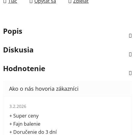
Tlač
Opýtať sa
Zdieľať
Popis
Diskusia
Hodnotenie
Hodnotenie obchodu je 5 z 5 hviezdičiek.
3.2.2026
+ Super ceny
+ Fajn balenie
+ Doručenie do 3 dní