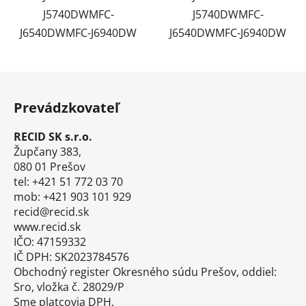
J5740DWMFC-
J5740DWMFC-
J6540DWMFC-J6940DW
J6540DWMFC-J6940DW
Z
á
Prevádzkovateľ
p
ä
RECID SK s.r.o.
t
Župčany 383,
i
080 01 Prešov
tel: +421 51 772 03 70
e
mob: +421 903 101 929
recid@recid.sk
www.recid.sk
IČO: 47159332
IČ DPH: SK2023784576
Obchodný register Okresného súdu Prešov, oddiel:
Sro, vložka č. 28029/P
Sme platcovia DPH.