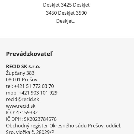
DeskJet 3425 DeskJet
3450 DeskJet 3500
DeskJet...
Z
á
Prevádzkovateľ
p
ä
RECID SK s.r.o.
t
Župčany 383,
i
080 01 Prešov
tel: +421 51 772 03 70
e
mob: +421 903 101 929
recid@recid.sk
www.recid.sk
IČO: 47159332
IČ DPH: SK2023784576
Obchodný register Okresného súdu Prešov, oddiel:
Sro, vložka č. 28029/P