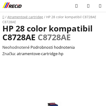
Prejsť
Hľadať
NÁKUP
na
KOŠÍK
obsah
Domov
/
Atramentové cartridge
/
HP 28 color kompatibil C8728AE
C8728AE
HP 28 color kompatibil
C8728AE
C8728AE
Priemerné
Neohodnotené
Podrobnosti hodnotenia
hodnotenie
Značka:
atramentove-cartridge-hp
produktu
je
0,0
z
5
hviezdičiek.