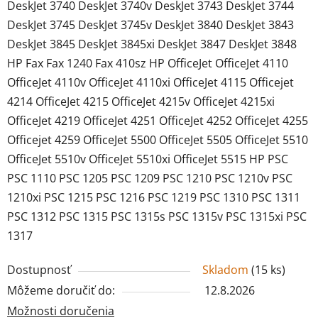
DeskJet 3740 DeskJet 3740v DeskJet 3743 DeskJet 3744
DeskJet 3745 DeskJet 3745v DeskJet 3840 DeskJet 3843
DeskJet 3845 DeskJet 3845xi DeskJet 3847 DeskJet 3848
HP Fax Fax 1240 Fax 410sz HP OfficeJet OfficeJet 4110
OfficeJet 4110v OfficeJet 4110xi OfficeJet 4115 Officejet
4214 OfficeJet 4215 OfficeJet 4215v OfficeJet 4215xi
OfficeJet 4219 OfficeJet 4251 OfficeJet 4252 OfficeJet 4255
Officejet 4259 OfficeJet 5500 OfficeJet 5505 OfficeJet 5510
OfficeJet 5510v OfficeJet 5510xi OfficeJet 5515 HP PSC
PSC 1110 PSC 1205 PSC 1209 PSC 1210 PSC 1210v PSC
1210xi PSC 1215 PSC 1216 PSC 1219 PSC 1310 PSC 1311
PSC 1312 PSC 1315 PSC 1315s PSC 1315v PSC 1315xi PSC
1317
Dostupnosť
Skladom
(
15 ks
)
Môžeme doručiť do:
12.8.2026
Možnosti doručenia