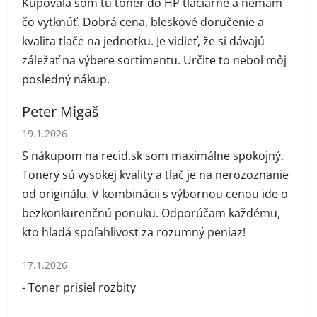
Kupovala som tu toner do HP tlačiarne a nemám
čo vytknúť. Dobrá cena, bleskové doručenie a
kvalita tlače na jednotku. Je vidieť, že si dávajú
záležať na výbere sortimentu. Určite to nebol môj
posledný nákup.
Peter Migaš
Hodnotenie obchodu je 5 z 5 hviezdičiek.
19.1.2026
S nákupom na recid.sk som maximálne spokojný.
Tonery sú vysokej kvality a tlač je na nerozoznanie
od originálu. V kombinácii s výbornou cenou ide o
bezkonkurenčnú ponuku. Odporúčam každému,
kto hľadá spoľahlivosť za rozumný peniaz!
Hodnotenie obchodu je 1 z 5 hviezdičiek.
17.1.2026
- Toner prisiel rozbity