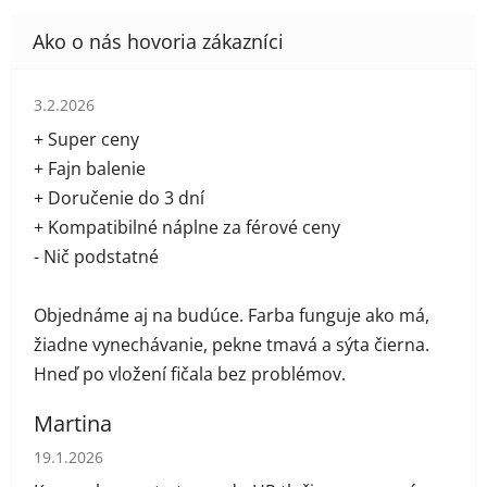
Hodnotenie obchodu je 5 z 5 hviezdičiek.
3.2.2026
+ Super ceny
+ Fajn balenie
+ Doručenie do 3 dní
+ Kompatibilné náplne za férové ceny
- Nič podstatné
Objednáme aj na budúce. Farba funguje ako má,
žiadne vynechávanie, pekne tmavá a sýta čierna.
Hneď po vložení fičala bez problémov.
Martina
Hodnotenie obchodu je 5 z 5 hviezdičiek.
19.1.2026