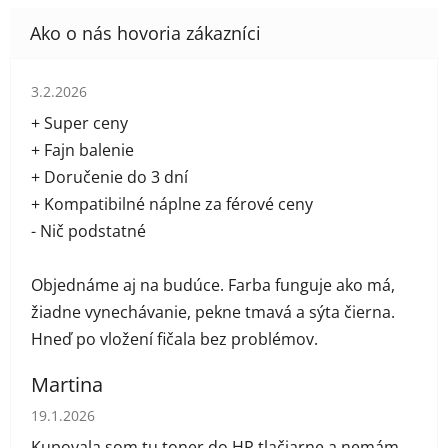
Hodnotenie obchodu je 5 z 5 hviezdičiek.
3.2.2026
+ Super ceny
+ Fajn balenie
+ Doručenie do 3 dní
+ Kompatibilné náplne za férové ceny
- Nič podstatné
Objednáme aj na budúce. Farba funguje ako má,
žiadne vynechávanie, pekne tmavá a sýta čierna.
Hneď po vložení fičala bez problémov.
Martina
Hodnotenie obchodu je 5 z 5 hviezdičiek.
19.1.2026
Kupovala som tu toner do HP tlačiarne a nemám