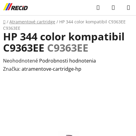
Prejsť
Hľadať
NÁKUP
na
KOŠÍK
obsah
Domov
/
Atramentové cartridge
/
HP 344 color kompatibil C9363EE
C9363EE
HP 344 color kompatibil
C9363EE
C9363EE
Priemerné
Neohodnotené
Podrobnosti hodnotenia
hodnotenie
Značka:
atramentove-cartridge-hp
produktu
je
0,0
z
5
hviezdičiek.