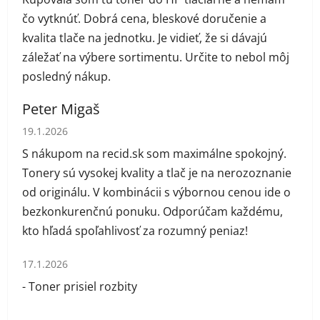
čo vytknúť. Dobrá cena, bleskové doručenie a
kvalita tlače na jednotku. Je vidieť, že si dávajú
záležať na výbere sortimentu. Určite to nebol môj
posledný nákup.
Peter Migaš
Hodnotenie obchodu je 5 z 5 hviezdičiek.
19.1.2026
S nákupom na recid.sk som maximálne spokojný.
Tonery sú vysokej kvality a tlač je na nerozoznanie
od originálu. V kombinácii s výbornou cenou ide o
bezkonkurenčnú ponuku. Odporúčam každému,
kto hľadá spoľahlivosť za rozumný peniaz!
Hodnotenie obchodu je 1 z 5 hviezdičiek.
17.1.2026
- Toner prisiel rozbity