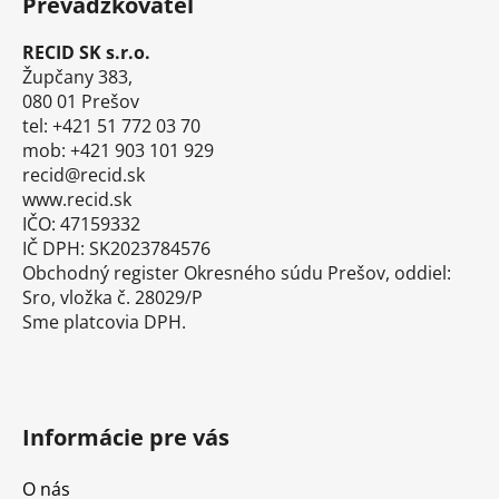
Prevádzkovateľ
p
ä
RECID SK s.r.o.
t
Župčany 383,
i
080 01 Prešov
tel: +421 51 772 03 70
e
mob: +421 903 101 929
recid@recid.sk
www.recid.sk
IČO: 47159332
IČ DPH: SK2023784576
Obchodný register Okresného súdu Prešov, oddiel:
Sro, vložka č. 28029/P
Sme platcovia DPH.
Informácie pre vás
O nás