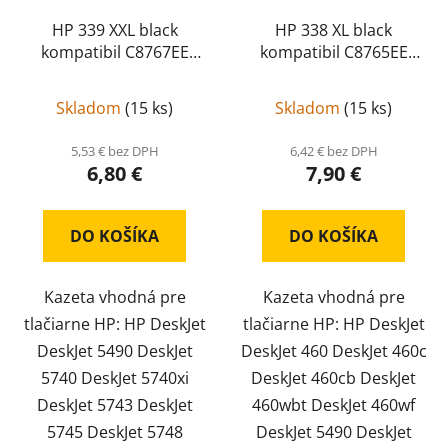
HP 339 XXL black
HP 338 XL black
kompatibil C8767EE
kompatibil C8765EE
C8767EE
C8765EE
Skladom
(
15 ks
)
Skladom
(
15 ks
)
5,53 € bez DPH
6,42 € bez DPH
6,80 €
7,90 €
DO KOŠÍKA
DO KOŠÍKA
Kazeta vhodná pre
Kazeta vhodná pre
tlačiarne HP: HP DeskJet
tlačiarne HP: HP DeskJet
DeskJet 5490 DeskJet
DeskJet 460 DeskJet 460c
5740 DeskJet 5740xi
DeskJet 460cb DeskJet
DeskJet 5743 DeskJet
460wbt DeskJet 460wf
5745 DeskJet 5748
DeskJet 5490 DeskJet