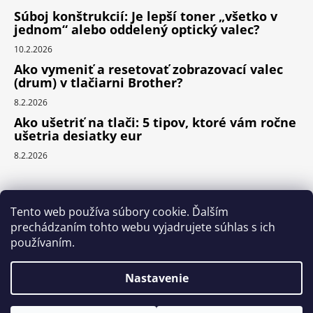
Súboj konštrukcií: Je lepší toner „všetko v
jednom“ alebo oddelený optický valec?
10.2.2026
Ako vymeniť a resetovať zobrazovací valec
(drum) v tlačiarni Brother?
8.2.2026
Ako ušetriť na tlači: 5 tipov, ktoré vám ročne
ušetria desiatky eur
8.2.2026
Prijímame online platby
Tento web používa súbory cookie. Ďalším
prechádzaním tohto webu vyjadrujete súhlas s ich
používaním.
Nastavenie
Vytvoril Shoptet