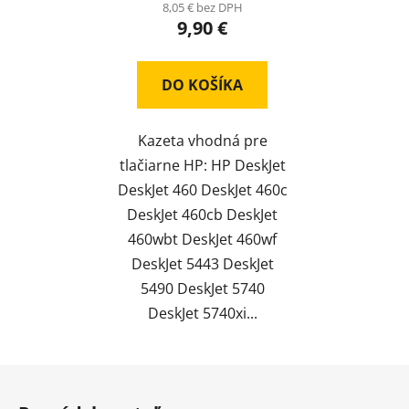
8,05 € bez DPH
9,90 €
DO KOŠÍKA
Kazeta vhodná pre
tlačiarne HP: HP DeskJet
DeskJet 460 DeskJet 460c
DeskJet 460cb DeskJet
460wbt DeskJet 460wf
DeskJet 5443 DeskJet
5490 DeskJet 5740
DeskJet 5740xi...
Z
á