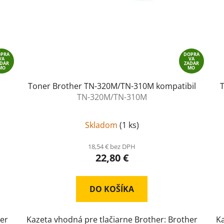
OPRA
DOPRA
VA
VA
ADAR
ZADAR
MO
MO
Toner Brother TN-320M/TN-310M kompatibil
TN-320M/TN-310M
Skladom
(
1 ks
)
18,54 € bez DPH
22,80 €
DO KOŠÍKA
her
Kazeta vhodná pre tlačiarne Brother: Brother
Ka