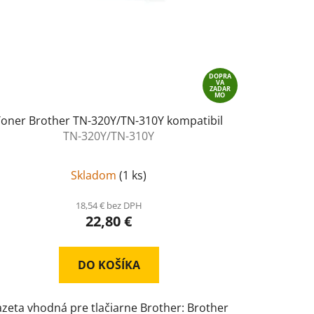
DOPRA
VA
ZADAR
MO
Toner Brother TN-320Y/TN-310Y kompatibil
TN-320Y/TN-310Y
Skladom
(
1 ks
)
18,54 € bez DPH
22,80 €
DO KOŠÍKA
zeta vhodná pre tlačiarne Brother: Brother