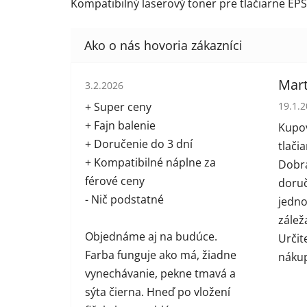
Kompatibilný laserový toner pre tlačiarne EP
Hodnotenie obchodu je 5 z 5 hviezdičiek.
Mart
3.2.2026
Hodno
+ Super ceny
19.1.
+ Fajn balenie
Kupov
+ Doručenie do 3 dní
tlači
+ Kompatibilné náplne za
Dobrá
férové ceny
doruč
- Nič podstatné
jednot
zálež
Objednáme aj na budúce.
Určit
Farba funguje ako má, žiadne
náku
vynechávanie, pekne tmavá a
sýta čierna. Hneď po vložení