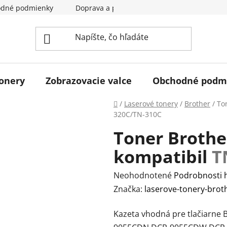
dné podmienky
Doprava a pladba
Kontakty
Hodn
tonery
Zobrazovacie valce
Obchodné podm
Domov
/
Laserové tonery
/
Brother
/
To
320C/TN-310C
Toner Brothe
kompatibil
T
Priemerné
Neohodnotené
Podrobnosti 
hodnotenie
Značka:
laserove-tonery-brot
produktu
Kazeta vhodná pre tlačiarne
je