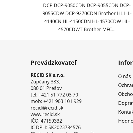
DCP DCP-9050CDN DCP-9055CDN DCP-
9055CDW DCP-9270CDN Brother HL HL-
4140CN HL-4150CDN HL-4570CDW HL-
4570CDWT Brother MFC...
Z
á
Prevádzkovateľ
Info
p
ä
RECID SK s.r.o.
O nás
t
Župčany 383,
Ochra
i
080 01 Prešov
Obcho
tel: +421 51 772 03 70
e
mob: +421 903 101 929
Doprav
recid@recid.sk
Kontak
www.recid.sk
IČO: 47159332
Hodno
IČ DPH: SK2023784576