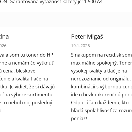
SON. Garantovaná výťažnosť kazety je: 1.500 A4
ina
Peter Migaš
tenie obchodu je 5 z 5 hviezdičiek.
Hodnotenie obchodu je 5 z 5
2026
19.1.2026
ala som tu toner do HP
S nákupom na recid.sk som
arne a nemám čo vytknúť.
maximálne spokojný. Toner
 cena, bleskové
vysokej kvality a tlač je na
enie a kvalita tlače na
nerozoznanie od originálu.
ku. Je vidieť, že si dávajú
kombinácii s výbornou cen
ať na výbere sortimentu.
ide o bezkonkurenčnú pon
e to nebol môj posledný
Odporúčam každému, kto
p.
hľadá spoľahlivosť za rozu
peniaz!