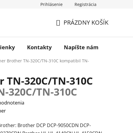
Prihlásenie
Registrácia
otenie obchodu
PRÁZDNY KOŠÍK
NÁKUPNÝ
KOŠÍK
ienky
Kontakty
Napíšte nám
Blog
ner Brother TN-320C/TN-310C kompatibil
TN-
r TN-320C/TN-310C
N-320C/TN-310C
hodnotenia
her
 Brother: Brother DCP DCP-9050CDN DCP-