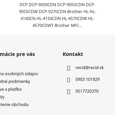
DCP DCP-9050CDN DCP-9055CDN DCP-
9055CDW DCP-9270CDN Brother HL HL-
4140CN HL-4150CDN HL-4570CDW HL-
4570CDWT Brother MFC...
rmácie pre vás
Kontakt
recid
@
recid.sk
na osobných údajov
0903 101929
dné podmienky
a a pladba
0517720370
ty
tenie obchodu