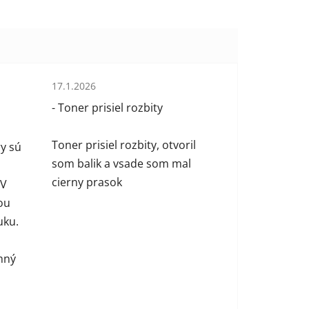
Hodnotenie obchodu je 1 z 5 hviezdičiek.
17.1.2026
 hviezdičiek.
- Toner prisiel rozbity
Toner prisiel rozbity, otvoril
y sú
som balik a vsade som mal
cierny prasok
 V
ou
uku.
mný