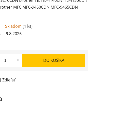
9270CDN Brother HL HL-4140CN HL-4150CDN
rother MFC MFC-9460CDN MFC-9465CDN
Skladom
(
1 ks
)
9.8.2026
DO KOŠÍKA
Zdieľať
a