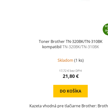
D
Z
Toner Brother TN-320BK/TN-310BK
kompatibil
TN-320BK/TN-310BK
Skladom
(
1 ks
)
17,72 € bez DPH
21,80 €
DO KOŠÍKA
Kazeta vhodná pre tlačiarne Brother: Brot