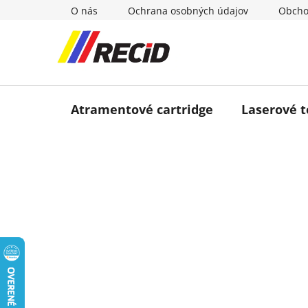
Prejsť
O nás
Ochrana osobných údajov
Obcho
na
obsah
Atramentové cartridge
Laserové 