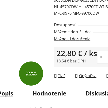
9055CDN DCP-9055CDW DCP-
0,0
HL-4570CDW HL-4570CDWT B
z
MFC-9970 MFC-9970CDW
5
hviezdičiek.
Dostupnosť
Môžeme doručiť do:
Možnosti doručenia
22,80 €
/ ks
18,54 € bez DPH
Jednotková cena:
DOPRAVA
ZADARMO
Tlač
Opýtať sa
Popis
Hodnotenie
Diskusi