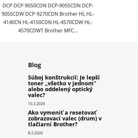
DCP DCP-9050CDN DCP-9055CDN DCP-
9055CDW DCP-9270CDN Brother HL HL-
4140CN HL-4150CDN HL-4570CDW HL-
4570CDWT Brother MFC...
Blog
Súboj konštrukcií: Je lepší
toner „všetko v jednom“
alebo oddelený optický
valec?
10.2.2026
Ako vymeniť a resetovať
zobrazovací valec (drum) v
tlačiarni Brother?
8.2.2026