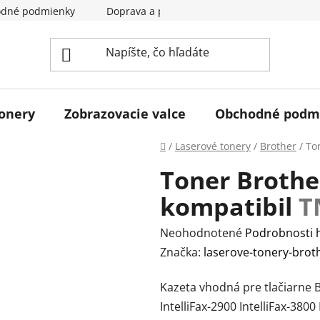
dné podmienky
Doprava a pladba
Kontakty
Hodn
tonery
Zobrazovacie valce
Obchodné podm
Domov
/
Laserové tonery
/
Brother
/
To
Toner Brothe
kompatibil
T
Priemerné
Neohodnotené
Podrobnosti 
hodnotenie
Značka:
laserove-tonery-brot
produktu
Kazeta vhodná pre tlačiarne Br
je
IntelliFax-2900 IntelliFax-3
0,0