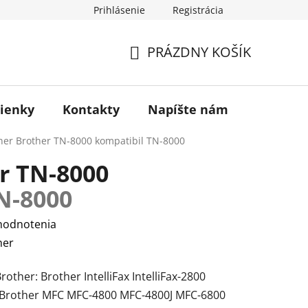
Prihlásenie
Registrácia
otenie obchodu
PRÁZDNY KOŠÍK
NÁKUPNÝ
KOŠÍK
ienky
Kontakty
Napíšte nám
Blog
ner Brother TN-8000 kompatibil
TN-8000
r TN-8000
N-8000
hodnotenia
her
other: Brother IntelliFax IntelliFax-2800
800 Brother MFC MFC-4800 MFC-4800J MFC-6800