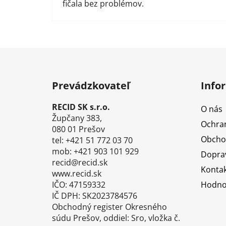
fičala bez problémov.
Z
á
Prevádzkovateľ
Info
p
ä
RECID SK s.r.o.
O nás
t
Župčany 383,
Ochra
i
080 01 Prešov
Obcho
tel: +421 51 772 03 70
e
mob: +421 903 101 929
Doprav
recid@recid.sk
Kontak
www.recid.sk
IČO: 47159332
Hodno
IČ DPH: SK2023784576
Obchodný register Okresného
súdu Prešov, oddiel: Sro, vložka č.