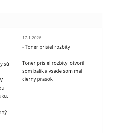
Hodnotenie obchodu je 1 z 5 hviezdičiek.
17.1.2026
 hviezdičiek.
- Toner prisiel rozbity
Toner prisiel rozbity, otvoril
y sú
som balik a vsade som mal
cierny prasok
 V
ou
uku.
mný