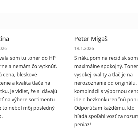
ina
Peter Migaš
tenie obchodu je 5 z 5 hviezdičiek.
Hodnotenie obchodu je 5 z 5
2026
19.1.2026
ala som tu toner do HP
S nákupom na recid.sk som
arne a nemám čo vytknúť.
maximálne spokojný. Toner
 cena, bleskové
vysokej kvality a tlač je na
enie a kvalita tlače na
nerozoznanie od originálu.
ku. Je vidieť, že si dávajú
kombinácii s výbornou cen
ať na výbere sortimentu.
ide o bezkonkurenčnú pon
e to nebol môj posledný
Odporúčam každému, kto
p.
hľadá spoľahlivosť za rozu
peniaz!