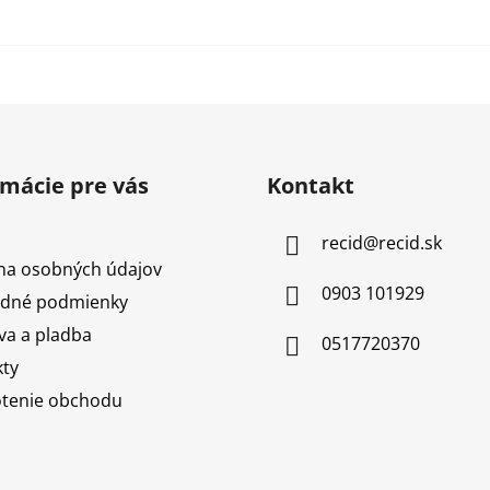
rmácie pre vás
Kontakt
recid
@
recid.sk
na osobných údajov
0903 101929
dné podmienky
a a pladba
0517720370
ty
tenie obchodu