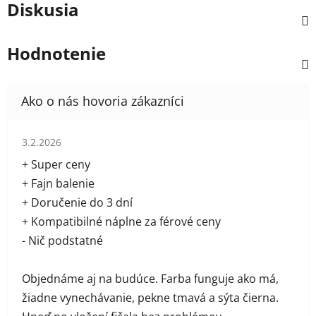
Diskusia
Hodnotenie
Hodnotenie obchodu je 5 z 5 hviezdičiek.
3.2.2026
+ Super ceny
+ Fajn balenie
+ Doručenie do 3 dní
+ Kompatibilné náplne za férové ceny
- Nič podstatné
Objednáme aj na budúce. Farba funguje ako má,
žiadne vynechávanie, pekne tmavá a sýta čierna.