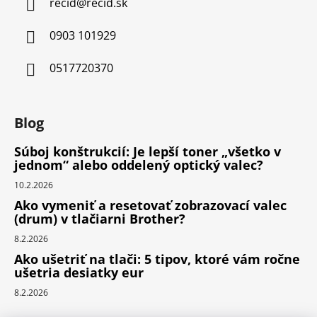
recid
@
recid.sk
0903 101929
0517720370
Blog
Súboj konštrukcií: Je lepší toner „všetko v
jednom“ alebo oddelený optický valec?
10.2.2026
Ako vymeniť a resetovať zobrazovací valec
(drum) v tlačiarni Brother?
8.2.2026
Ako ušetriť na tlači: 5 tipov, ktoré vám ročne
ušetria desiatky eur
8.2.2026