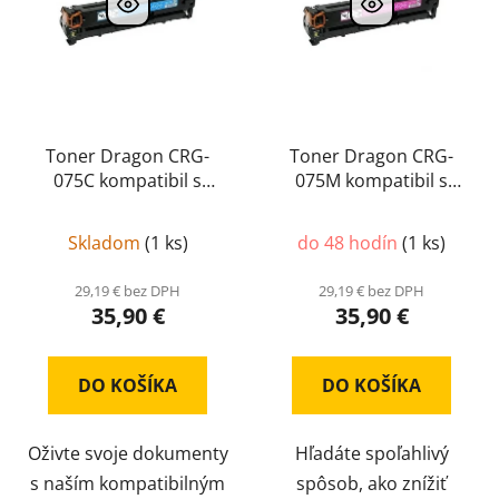
Toner Dragon CRG-
Toner Dragon CRG-
075C kompatibil s
075M kompatibil s
čipom (6364C002)
CRG-
čipom (6363C002)
CRG
075C
075B
Skladom
(
1 ks
)
do 48 hodín
(
1 ks
)
29,19 € bez DPH
29,19 € bez DPH
35,90 €
35,90 €
DO KOŠÍKA
DO KOŠÍKA
Oživte svoje dokumenty
Hľadáte spoľahlivý
s naším kompatibilným
spôsob, ako znížiť