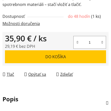
spotrebnom materiáli – stačí vložiť a tlačiť.
Dostupnosť
do 48 hodín
(
1 ks
)
Možnosti doručenia
35,90 €
/ ks
29,19 € bez DPH
Jednotková cena:
DO KOŠÍKA
Tlač
Opýtať sa
Zdieľať
Popis