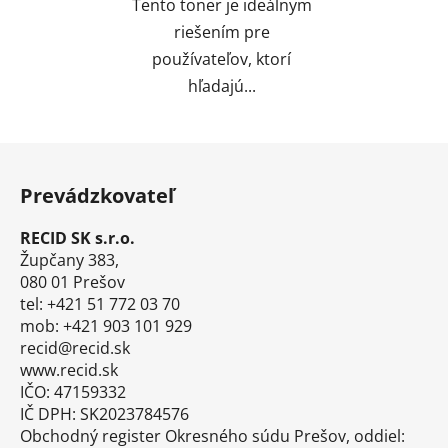
Tento toner je ideálnym
riešením pre
používateľov, ktorí
hľadajú...
Z
á
Prevádzkovateľ
p
ä
RECID SK s.r.o.
t
Župčany 383,
i
080 01 Prešov
tel: +421 51 772 03 70
e
mob: +421 903 101 929
recid@recid.sk
www.recid.sk
IČO: 47159332
IČ DPH: SK2023784576
Obchodný register Okresného súdu Prešov, oddiel: