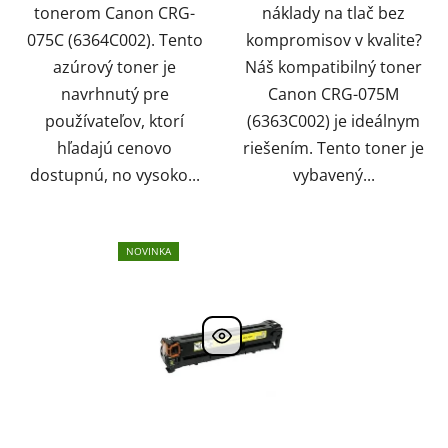
tonerom Canon CRG-
náklady na tlač bez
075C (6364C002). Tento
kompromisov v kvalite?
azúrový toner je
Náš kompatibilný toner
navrhnutý pre
Canon CRG-075M
používateľov, ktorí
(6363C002) je ideálnym
hľadajú cenovo
riešením. Tento toner je
dostupnú, no vysoko...
vybavený...
NOVINKA