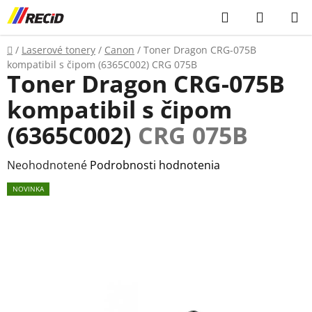
Prejsť
Hľadať
NÁKUP
na
KOŠÍK
obsah
Domov
/
Laserové tonery
/
Canon
/
Toner Dragon CRG-075B
kompatibil s čipom (6365C002)
CRG 075B
Toner Dragon CRG-075B
kompatibil s čipom
(6365C002)
CRG 075B
Priemerné
Neohodnotené
Podrobnosti hodnotenia
hodnotenie
NOVINKA
produktu
je
0,0
z
5
hviezdičiek.