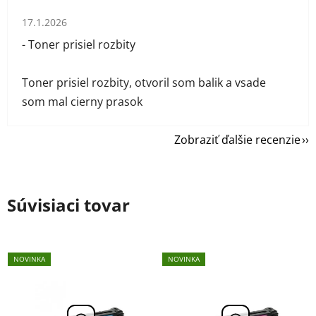
Hodnotenie obchodu je 1 z 5 hviezdičiek.
17.1.2026
- Toner prisiel rozbity
Toner prisiel rozbity, otvoril som balik a vsade
som mal cierny prasok
Zobraziť ďalšie recenzie
Súvisiaci tovar
NOVINKA
NOVINKA