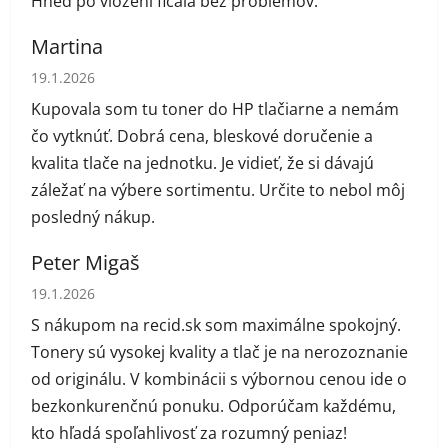
Hneď po vložení fičala bez problémov.
Martina
Hodnotenie obchodu je 5 z 5 hviezdičiek.
19.1.2026
Kupovala som tu toner do HP tlačiarne a nemám
čo vytknúť. Dobrá cena, bleskové doručenie a
kvalita tlače na jednotku. Je vidieť, že si dávajú
záležať na výbere sortimentu. Určite to nebol môj
posledný nákup.
Peter Migaš
Hodnotenie obchodu je 5 z 5 hviezdičiek.
19.1.2026
S nákupom na recid.sk som maximálne spokojný.
Tonery sú vysokej kvality a tlač je na nerozoznanie
od originálu. V kombinácii s výbornou cenou ide o
bezkonkurenčnú ponuku. Odporúčam každému,
kto hľadá spoľahlivosť za rozumný peniaz!