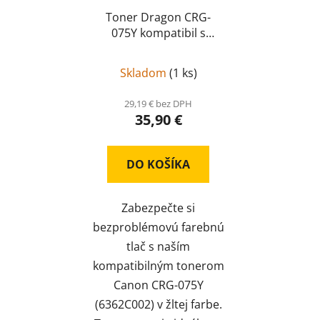
Toner Dragon CRG-
075Y kompatibil s
čipom (6362C002)
CRG-
075B
Skladom
(
1 ks
)
29,19 € bez DPH
35,90 €
DO KOŠÍKA
Zabezpečte si
bezproblémovú farebnú
tlač s naším
kompatibilným tonerom
Canon CRG-075Y
(6362C002) v žltej farbe.