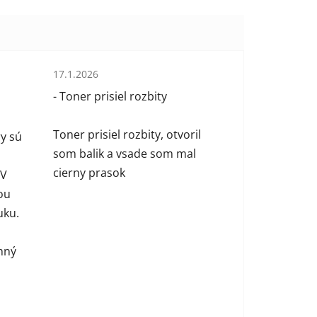
Hodnotenie obchodu je 1 z 5 hviezdičiek.
17.1.2026
 hviezdičiek.
- Toner prisiel rozbity
Toner prisiel rozbity, otvoril
y sú
som balik a vsade som mal
cierny prasok
 V
ou
uku.
mný