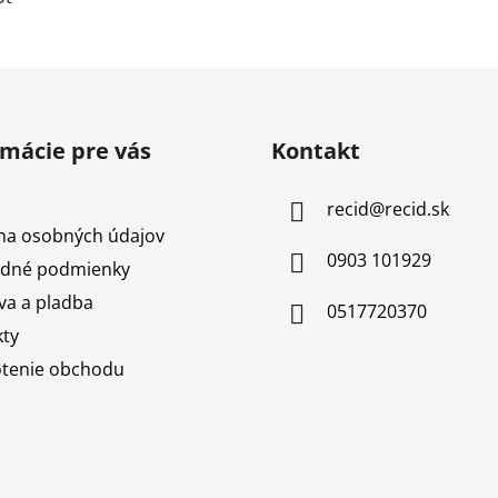
rmácie pre vás
Kontakt
recid
@
recid.sk
na osobných údajov
0903 101929
dné podmienky
a a pladba
0517720370
ty
tenie obchodu