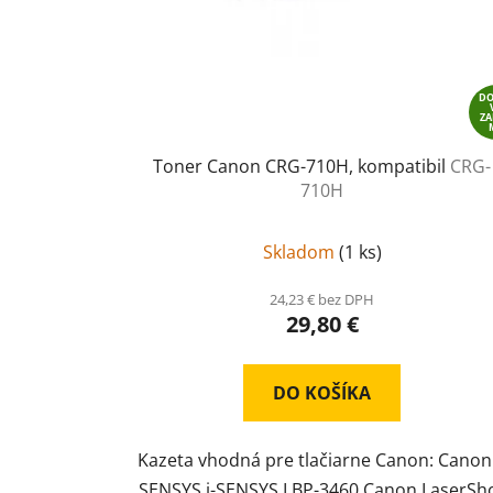
D
Z
Toner Canon CRG-710H, kompatibil
CRG-
710H
Skladom
(
1 ks
)
24,23 € bez DPH
29,80 €
DO KOŠÍKA
Kazeta vhodná pre tlačiarne Canon: Canon 
SENSYS i-SENSYS LBP-3460 Canon LaserSh