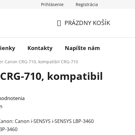
Prihlásenie
Registrácia
otenie obchodu
PRÁZDNY KOŠÍK
NÁKUPNÝ
KOŠÍK
ienky
Kontakty
Napíšte nám
Blog
er Canon CRG-710, kompatibil
CRG-710
CRG-710, kompatibil
hodnotenia
n
Canon: Canon i-SENSYS i-SENSYS LBP-3460
BP-3460