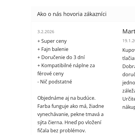
Hodnotenie obchodu je 5 z 5 hviezdičiek.
Mart
3.2.2026
Hodno
+ Super ceny
19.1.
+ Fajn balenie
Kupov
+ Doručenie do 3 dní
tlači
+ Kompatibilné náplne za
Dobrá
férové ceny
doruč
- Nič podstatné
jednot
zálež
Objednáme aj na budúce.
Určit
Farba funguje ako má, žiadne
náku
vynechávanie, pekne tmavá a
sýta čierna. Hneď po vložení
fičala bez problémov.