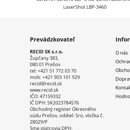
LaserShot LBP-3460
Z
á
Prevádzkovateľ
Info
p
ä
RECID SK s.r.o.
O nás
t
Župčany 383,
Ochra
i
080 01 Prešov
Obcho
tel: +421 51 772 03 70
e
mob: +421 903 101 929
Doprav
recid@recid.sk
Kontak
www.recid.sk
IČO: 47159332
Hodno
IČ DPH: SK2023784576
Obchodný register Okresného
súdu Prešov, oddiel: Sro, vložka č.
28029/P
Sme platcovia DPH.