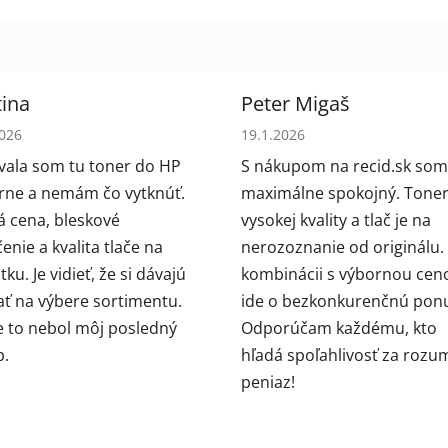
ina
Peter Migaš
tenie obchodu je 5 z 5 hviezdičiek.
Hodnotenie obchodu je 5 z 5
2026
19.1.2026
ala som tu toner do HP
S nákupom na recid.sk som
arne a nemám čo vytknúť.
maximálne spokojný. Toner
 cena, bleskové
vysokej kvality a tlač je na
enie a kvalita tlače na
nerozoznanie od originálu.
ku. Je vidieť, že si dávajú
kombinácii s výbornou cen
ať na výbere sortimentu.
ide o bezkonkurenčnú pon
e to nebol môj posledný
Odporúčam každému, kto
p.
hľadá spoľahlivosť za rozu
peniaz!