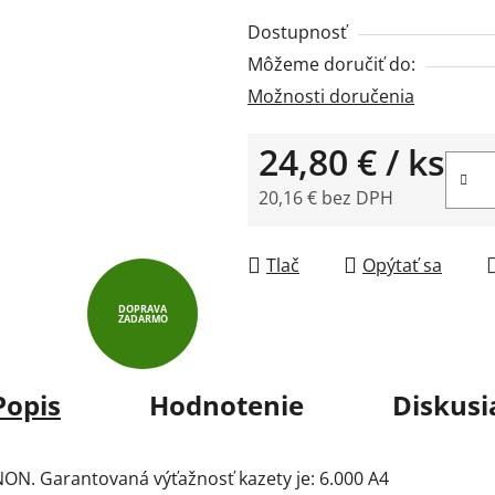
z
Dostupnosť
5
Môžeme doručiť do:
hviezdičiek.
Možnosti doručenia
24,80 €
/ ks
20,16 € bez DPH
Jednotková cena:
Tlač
Opýtať sa
DOPRAVA
ZADARMO
Popis
Hodnotenie
Diskusi
NON. Garantovaná výťažnosť kazety je: 6.000 A4