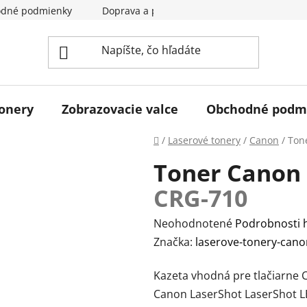
dné podmienky
Doprava a pladba
Kontakty
Hodn
tonery
Zobrazovacie valce
Obchodné podm
Domov
/
Laserové tonery
/
Canon
/
Ton
Toner Canon 
CRG-710
Priemerné
Neohodnotené
Podrobnosti 
hodnotenie
Značka:
laserove-tonery-cano
produktu
Kazeta vhodná pre tlačiarne 
je
Canon LaserShot LaserShot L
0,0