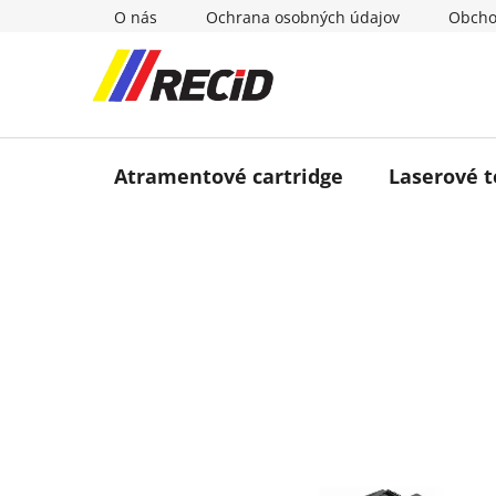
Prejsť
O nás
Ochrana osobných údajov
Obcho
na
obsah
Atramentové cartridge
Laserové 