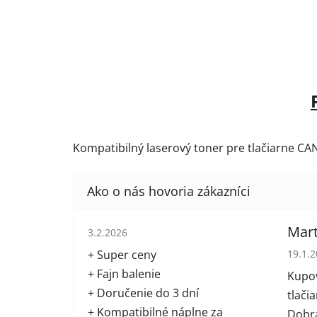
Kompatibilný laserový toner pre tlačiarne CA
Hodnotenie obchodu je 5 z 5 hviezdičiek.
Mart
3.2.2026
Hodno
+ Super ceny
19.1.
+ Fajn balenie
Kupov
+ Doručenie do 3 dní
tlači
+ Kompatibilné náplne za
Dobrá