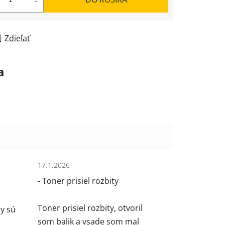
Zdieľať
a
Hodnotenie obchodu je 1 z 5 hviezdičiek.
17.1.2026
 hviezdičiek.
- Toner prisiel rozbity
Toner prisiel rozbity, otvoril
y sú
som balik a vsade som mal