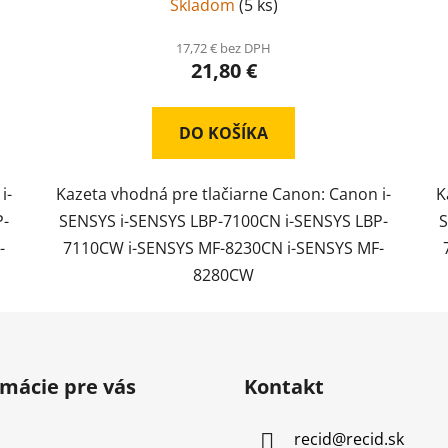
Skladom
(
5 ks
)
17,72 € bez DPH
21,80 €
DO KOŠÍKA
i-
Kazeta vhodná pre tlačiarne Canon: Canon i-
K
P-
SENSYS i-SENSYS LBP-7100CN i-SENSYS LBP-
S
-
7110CW i-SENSYS MF-8230CN i-SENSYS MF-
8280CW
rmácie pre vás
Kontakt
recid
@
recid.sk