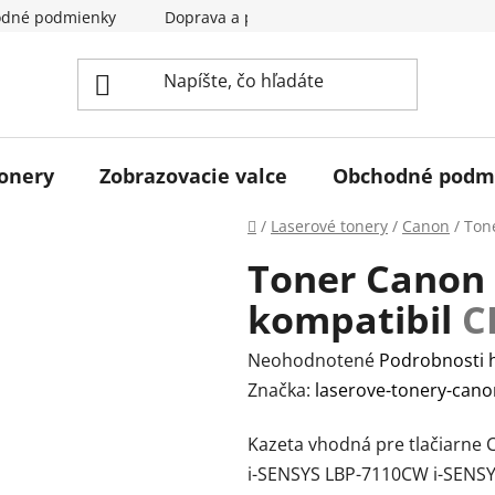
dné podmienky
Doprava a pladba
Kontakty
Hodn
tonery
Zobrazovacie valce
Obchodné podm
Domov
/
Laserové tonery
/
Canon
/
Ton
Toner Canon 
kompatibil
C
Priemerné
Neohodnotené
Podrobnosti 
hodnotenie
Značka:
laserove-tonery-cano
produktu
Kazeta vhodná pre tlačiarne
je
i-SENSYS LBP-7110CW i-SENS
0,0