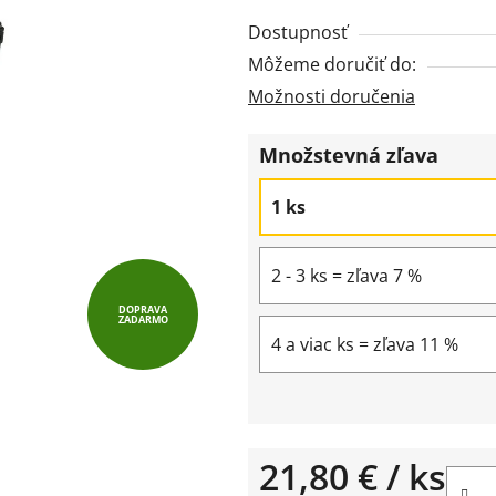
z
Dostupnosť
5
Môžeme doručiť do:
hviezdičiek.
Možnosti doručenia
Množstevná zľava
1 ks
2 - 3 ks = zľava 7 %
DOPRAVA
ZADARMO
4 a viac ks = zľava 11 %
21,80 €
/ ks