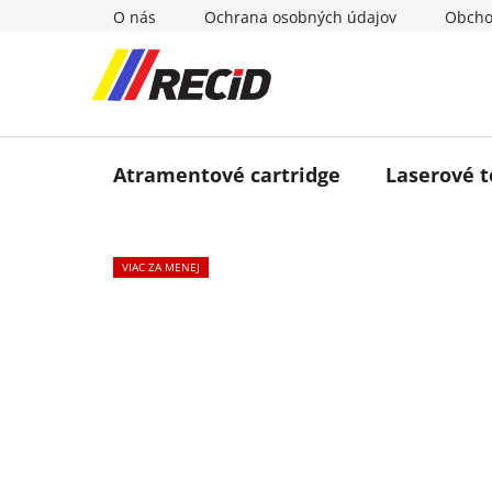
Prejsť
O nás
Ochrana osobných údajov
Obcho
na
obsah
Atramentové cartridge
Laserové 
VIAC ZA MENEJ