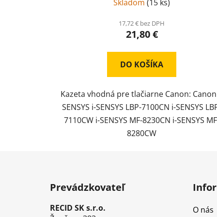
Skladom
(
15 ks
)
17,72 € bez DPH
21,80 €
DO KOŠÍKA
Kazeta vhodná pre tlačiarne Canon: Canon 
SENSYS i-SENSYS LBP-7100CN i-SENSYS LB
7110CW i-SENSYS MF-8230CN i-SENSYS MF
8280CW
Z
á
Prevádzkovateľ
Info
p
ä
RECID SK s.r.o.
O nás