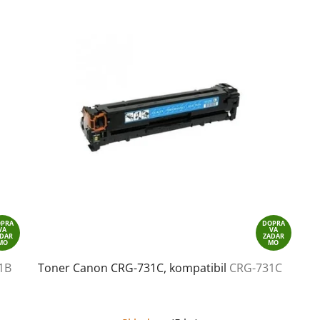
OPRA
DOPRA
VA
VA
ADAR
ZADAR
MO
MO
1B
Toner Canon CRG-731C, kompatibil
CRG-731C