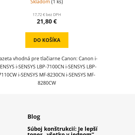
Skladom
(
1 ks
)
17,72 € bez DPH
21,80 €
DO KOŠÍKA
azeta vhodná pre tlačiarne Canon: Canon i-
ENSYS i-SENSYS LBP-7100CN i-SENSYS LBP-
7110CW i-SENSYS MF-8230CN i-SENSYS MF-
8280CW
Blog
Súboj konštrukcií: Je lepší
toner „všetko v jednom“