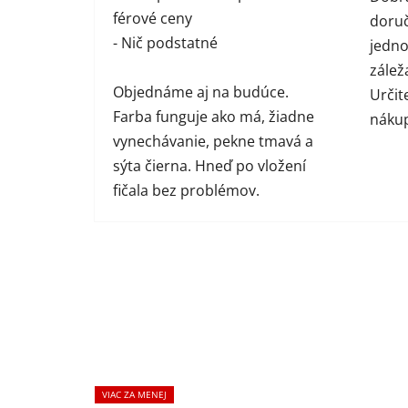
férové ceny
doruč
- Nič podstatné
jednot
zálež
Objednáme aj na budúce.
Určit
Farba funguje ako má, žiadne
náku
vynechávanie, pekne tmavá a
sýta čierna. Hneď po vložení
fičala bez problémov.
VIAC ZA MENEJ