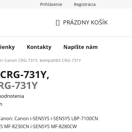
Prihlásenie
Registrácia
otenie obchodu
PRÁZDNY KOŠÍK
NÁKUPNÝ
KOŠÍK
ienky
Kontakty
Napíšte nám
Blog
er Canon CRG-731Y, kompatibil
CRG-731Y
CRG-731Y,
RG-731Y
hodnotenia
n
 Canon: Canon i-SENSYS i-SENSYS LBP-7100CN
YS MF-8230CN i-SENSYS MF-8280CW