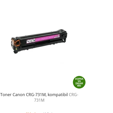
DOPRA
VA
ZADAR
MO
Toner Canon CRG-731M, kompatibil
CRG-
731M