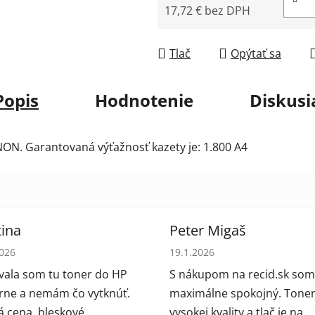
17,72 € bez DPH
Jednotková cena:
Tlač
Opýtať sa
Popis
Hodnotenie
Diskusi
NON. Garantovaná výťažnosť kazety je: 1.800 A4
ina
Peter Migaš
tenie obchodu je 5 z 5 hviezdičiek.
Hodnotenie obchodu je 5 z 5
2026
19.1.2026
ala som tu toner do HP
S nákupom na recid.sk som
arne a nemám čo vytknúť.
maximálne spokojný. Toner
 cena, bleskové
vysokej kvality a tlač je na