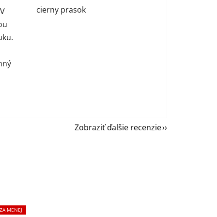
cierny prasok
 V
ou
uku.
mný
Zobraziť ďalšie recenzie
 ZA MENEJ