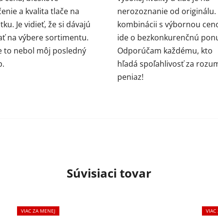
enie a kvalita tlače na
nerozoznanie od originálu.
ku. Je vidieť, že si dávajú
kombinácii s výbornou cen
ať na výbere sortimentu.
ide o bezkonkurenčnú pon
e to nebol môj posledný
Odporúčam každému, kto
p.
hľadá spoľahlivosť za rozu
peniaz!
Súvisiaci tovar
VIAC ZA MENEJ
VIAC