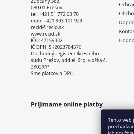
t
Župčany 383,
Ochra
i
080 01 Prešov
Obcho
tel: +421 51 772 03 70
e
mob: +421 903 101 929
Doprav
recid@recid.sk
Kontak
www.recid.sk
IČO: 47159332
Hodno
IČ DPH: SK2023784576
Obchodný register Okresného
súdu Prešov, oddiel: Sro, vložka č.
28029/P
Sme platcovia DPH.
Prijímame online platby
Tento web 
prechádzan
ich používa