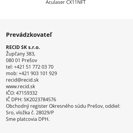
Aculaser CX11NFT
Z
á
Prevádzkovateľ
p
ä
RECID SK s.r.o.
t
Župčany 383,
i
080 01 Prešov
tel: +421 51 772 03 70
e
mob: +421 903 101 929
recid@recid.sk
www.recid.sk
IČO: 47159332
IČ DPH: SK2023784576
Obchodný register Okresného súdu Prešov, oddiel:
Sro, vložka č. 28029/P
Sme platcovia DPH.