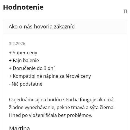
Hodnotenie
Hodnotenie obchodu je 5 z 5 hviezdičiek.
3.2.2026
+ Super ceny
+ Fajn balenie
+ Doručenie do 3 dní
+ Kompatibilné náplne za férové ceny
- Nič podstatné
Objednáme aj na budúce. Farba funguje ako má,
žiadne vynechávanie, pekne tmavá a sýta čierna.
Hneď po vložení fičala bez problémov.
Martina