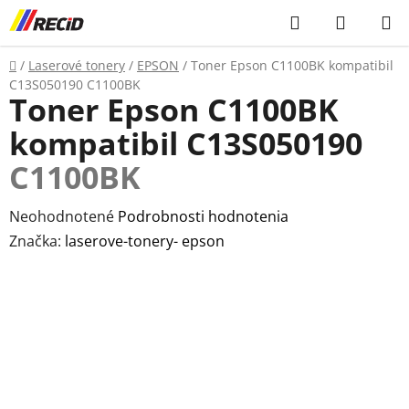
Prejsť
Hľadať
NÁKUP
na
KOŠÍK
obsah
Domov
/
Laserové tonery
/
EPSON
/
Toner Epson C1100BK kompatibil
C13S050190
C1100BK
Toner Epson C1100BK
kompatibil C13S050190
C1100BK
Priemerné
Neohodnotené
Podrobnosti hodnotenia
hodnotenie
Značka:
laserove-tonery- epson
produktu
je
0,0
z
5
hviezdičiek.