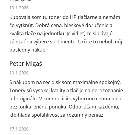
Hodnotenie obchodu je 5 z 5 hviezdičiek.
19.1.2026
Kupovala som tu toner do HP tlačiarne a nemám
čo vytknúť. Dobrá cena, bleskové doručenie a
kvalita tlače na jednotku. Je vidieť, že si dávajú
záležať na výbere sortimentu. Určite to nebol môj
posledný nákup.
Peter Migaš
Hodnotenie obchodu je 5 z 5 hviezdičiek.
19.1.2026
S nákupom na recid.sk som maximálne spokojný.
Tonery sú vysokej kvality a tlač je na nerozoznanie
od originálu. V kombinácii s výbornou cenou ide o
bezkonkurenčnú ponuku. Odporúčam každému,
kto hľadá spoľahlivosť za rozumný peniaz!
Hodnotenie obchodu je 1 z 5 hviezdičiek.
17.1.2026