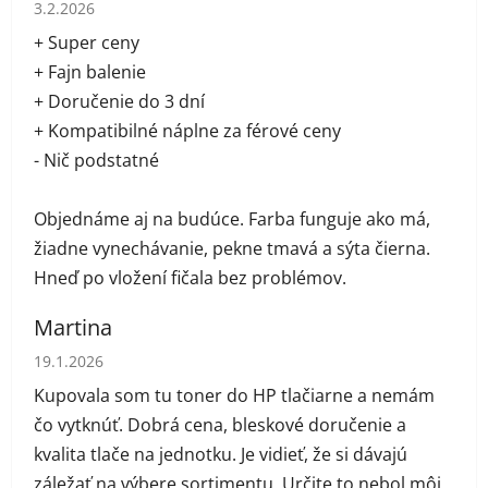
Hodnotenie obchodu je 5 z 5 hviezdičiek.
3.2.2026
+ Super ceny
+ Fajn balenie
+ Doručenie do 3 dní
+ Kompatibilné náplne za férové ceny
- Nič podstatné
Objednáme aj na budúce. Farba funguje ako má,
žiadne vynechávanie, pekne tmavá a sýta čierna.
Hneď po vložení fičala bez problémov.
Martina
Hodnotenie obchodu je 5 z 5 hviezdičiek.
19.1.2026
Kupovala som tu toner do HP tlačiarne a nemám
čo vytknúť. Dobrá cena, bleskové doručenie a
kvalita tlače na jednotku. Je vidieť, že si dávajú
záležať na výbere sortimentu. Určite to nebol môj