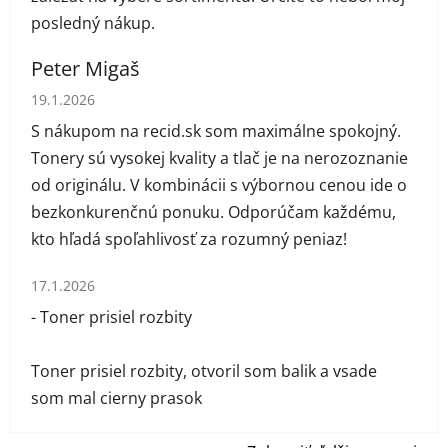
posledný nákup.
Peter Migaš
Hodnotenie obchodu je 5 z 5 hviezdičiek.
19.1.2026
S nákupom na recid.sk som maximálne spokojný.
Tonery sú vysokej kvality a tlač je na nerozoznanie
od originálu. V kombinácii s výbornou cenou ide o
bezkonkurenčnú ponuku. Odporúčam každému,
kto hľadá spoľahlivosť za rozumný peniaz!
Hodnotenie obchodu je 1 z 5 hviezdičiek.
17.1.2026
- Toner prisiel rozbity
Toner prisiel rozbity, otvoril som balik a vsade
som mal cierny prasok