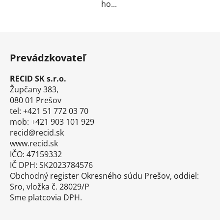
ho...
Z
á
Prevádzkovateľ
p
ä
RECID SK s.r.o.
t
Župčany 383,
i
080 01 Prešov
tel: +421 51 772 03 70
e
mob: +421 903 101 929
recid@recid.sk
www.recid.sk
IČO: 47159332
IČ DPH: SK2023784576
Obchodný register Okresného súdu Prešov, oddiel:
Sro, vložka č. 28029/P
Sme platcovia DPH.