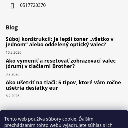
0517720370
Blog
Súboj konštrukcií: Je lepší toner „všetko v
jednom“ alebo oddelený optický valec?
10.2.2026
Ako vymeniť a resetovať zobrazovací valec
(drum) v tlačiarni Brother?
8.2.2026
Ako ušetriť na tlači: 5 tipov, ktoré vám ročne
ušetria desiatky eur
8.2.2026
Prijímame online platby
Tento web používa súbory cookie. Ďalším
prechádzaním tohto webu vyjadrujete súhlas s ich