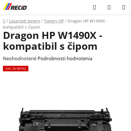
Prejsť
Hľadať
NÁKUP
na
KOŠÍK
obsah
Domov
/
Laserové tonery
/
Tonery HP
/
Dragon HP W1490X -
kompatibil s čipom
Dragon HP W1490X -
kompatibil s čipom
Priemerné
Neohodnotené
Podrobnosti hodnotenia
hodnotenie
VIAC ZA MENEJ
produktu
je
0,0
z
5
hviezdičiek.