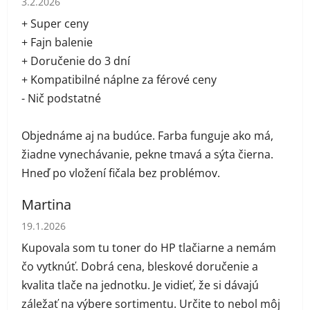
3.2.2026
+ Super ceny
+ Fajn balenie
+ Doručenie do 3 dní
+ Kompatibilné náplne za férové ceny
- Nič podstatné
Objednáme aj na budúce. Farba funguje ako má,
žiadne vynechávanie, pekne tmavá a sýta čierna.
Hneď po vložení fičala bez problémov.
Martina
Hodnotenie obchodu je 5 z 5 hviezdičiek.
19.1.2026
Kupovala som tu toner do HP tlačiarne a nemám
čo vytknúť. Dobrá cena, bleskové doručenie a
kvalita tlače na jednotku. Je vidieť, že si dávajú
záležať na výbere sortimentu. Určite to nebol môj