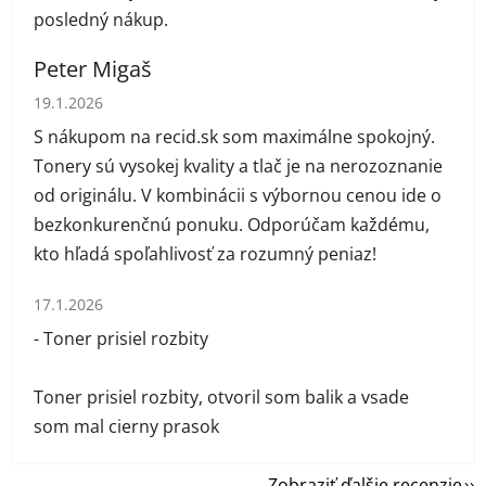
posledný nákup.
Peter Migaš
Hodnotenie obchodu je 5 z 5 hviezdičiek.
19.1.2026
S nákupom na recid.sk som maximálne spokojný.
Tonery sú vysokej kvality a tlač je na nerozoznanie
od originálu. V kombinácii s výbornou cenou ide o
bezkonkurenčnú ponuku. Odporúčam každému,
kto hľadá spoľahlivosť za rozumný peniaz!
Hodnotenie obchodu je 1 z 5 hviezdičiek.
17.1.2026
- Toner prisiel rozbity
Toner prisiel rozbity, otvoril som balik a vsade
som mal cierny prasok
Zobraziť ďalšie recenzie