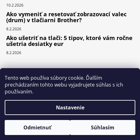
10.2.2026
Ako vymeniť a resetovať zobrazovací valec
(drum) v tlačiarni Brother?
8.2.2026
Ako ušetriť na tlači: 5 tipov, ktoré vám ročne
ušetria desiatky eur
8.2.2026
Prijímame online platby
Tento web používa súbory cookie. Ďalším
prechádzaním tohto webu vyjadrujete súhlas s ich
používaním.
Nastavenie
Vytvoril Shoptet
Copyright 2026
ReCiD.SK
. Všetky práva vyhradené.
Chcete ušetriť? Pridajte druhý toner so zľavou - 7 %. Prajeme
Odmietnuť
Súhlasím
príjemný nákup a pekný deň.