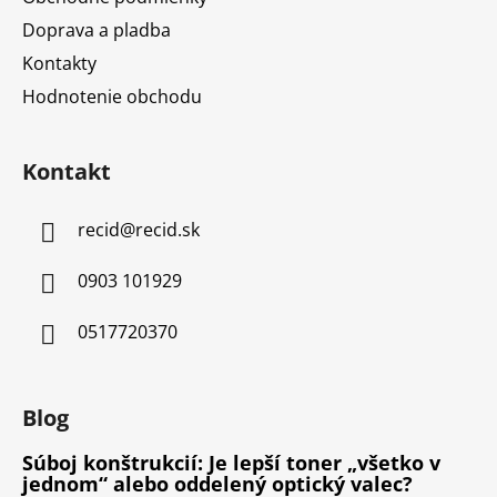
Doprava a pladba
Kontakty
Hodnotenie obchodu
Kontakt
recid
@
recid.sk
0903 101929
0517720370
Blog
Súboj konštrukcií: Je lepší toner „všetko v
jednom“ alebo oddelený optický valec?