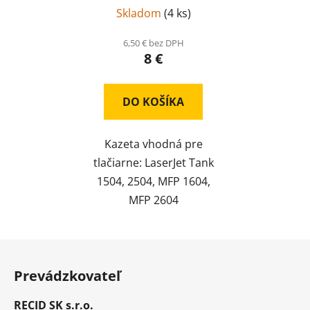
Skladom
(
4 ks
)
6,50 € bez DPH
8 €
DO KOŠÍKA
Kazeta vhodná pre
tlačiarne: LaserJet Tank
1504, 2504, MFP 1604,
MFP 2604
Z
á
Prevádzkovateľ
p
ä
RECID SK s.r.o.