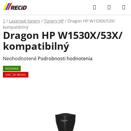
Prejsť
Hľadať
NÁKUP
na
KOŠÍK
obsah
Domov
/
Laserové tonery
/
Tonery HP
/
Dragon HP W1530X/53X/
kompatibilný
Dragon HP W1530X/53X/
kompatibilný
Priemerné
Neohodnotené
Podrobnosti hodnotenia
hodnotenie
NOVINKA
produktu
VIAC ZA MENEJ
je
0,0
z
5
hviezdičiek.