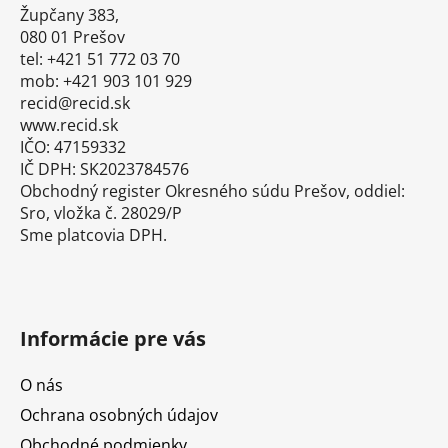
t
Župčany 383,
i
080 01 Prešov
tel: +421 51 772 03 70
e
mob: +421 903 101 929
recid@recid.sk
www.recid.sk
IČO: 47159332
IČ DPH: SK2023784576
Obchodný register Okresného súdu Prešov, oddiel:
Sro, vložka č. 28029/P
Sme platcovia DPH.
Informácie pre vás
O nás
Ochrana osobných údajov
Obchodné podmienky