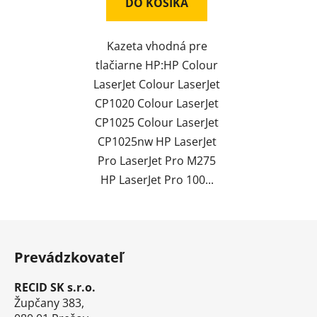
DO KOŠÍKA
Kazeta vhodná pre
tlačiarne HP:HP Colour
LaserJet Colour LaserJet
CP1020 Colour LaserJet
CP1025 Colour LaserJet
CP1025nw HP LaserJet
Pro LaserJet Pro M275
HP LaserJet Pro 100...
Z
á
Prevádzkovateľ
p
ä
RECID SK s.r.o.
t
Župčany 383,