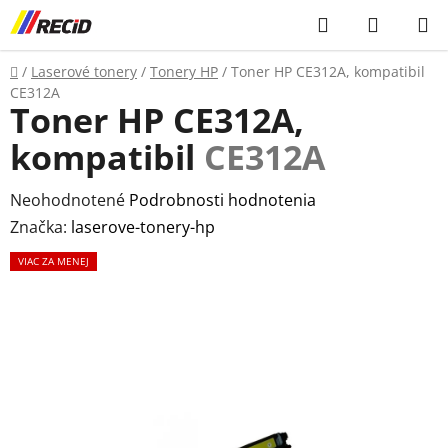
Prejsť
Hľadať
NÁKUP
na
KOŠÍK
obsah
Domov
/
Laserové tonery
/
Tonery HP
/
Toner HP CE312A, kompatibil
CE312A
Toner HP CE312A,
kompatibil
CE312A
Priemerné
Neohodnotené
Podrobnosti hodnotenia
hodnotenie
Značka:
laserove-tonery-hp
produktu
VIAC ZA MENEJ
je
0,0
z
5
hviezdičiek.