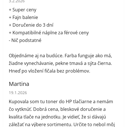
3.2.2026
+ Super ceny
+ Fajn balenie
+ Doručenie do 3 dní
+ Kompatibilné náplne za férové ceny
- Nič podstatné
Objednáme aj na budúce. Farba funguje ako má,
žiadne vynechávanie, pekne tmavá a sýta čierna.
Hneď po vložení fičala bez problémov.
Martina
Hodnotenie obchodu je 5 z 5 hviezdičiek.
19.1.2026
Kupovala som tu toner do HP tlačiarne a nemám
čo vytknúť. Dobrá cena, bleskové doručenie a
kvalita tlače na jednotku. Je vidieť, že si dávajú
záležať na výbere sortimentu. Určite to nebol môj