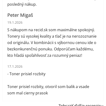
posledný nákup.
Peter Migaš
Hodnotenie obchodu je 5 z 5 hviezdičiek.
19.1.2026
S nákupom na recid.sk som maximálne spokojný.
Tonery sú vysokej kvality a tlač je na nerozoznanie
od originálu. V kombinácii s výbornou cenou ide o
bezkonkurenčnú ponuku. Odporúčam každému,
kto hľadá spoľahlivosť za rozumný peniaz!
Hodnotenie obchodu je 1 z 5 hviezdičiek.
17.1.2026
- Toner prisiel rozbity
Toner prisiel rozbity, otvoril som balik a vsade
som mal cierny prasok
Zobraziť ďalšie recenzie