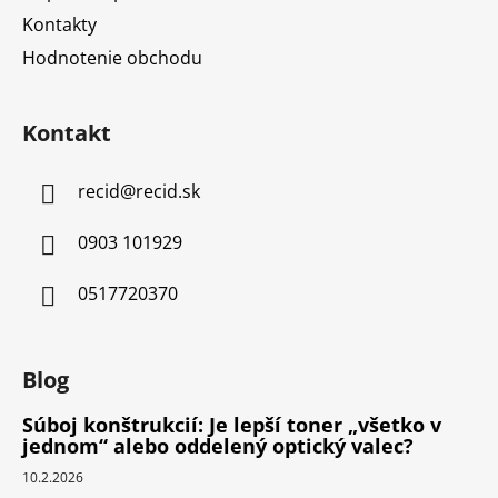
Kontakty
Hodnotenie obchodu
Kontakt
recid
@
recid.sk
0903 101929
0517720370
Blog
Súboj konštrukcií: Je lepší toner „všetko v
jednom“ alebo oddelený optický valec?
10.2.2026