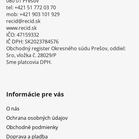
i
080 01 Prešov
tel: +421 51 772 03 70
e
mob: +421 903 101 929
recid@recid.sk
www.recid.sk
IČO: 47159332
IČ DPH: SK2023784576
Obchodný register Okresného súdu Prešov, oddiel:
Sro, vložka č. 28029/P
Sme platcovia DPH.
Informácie pre vás
O nás
Ochrana osobných údajov
Obchodné podmienky
Doprava a pladba