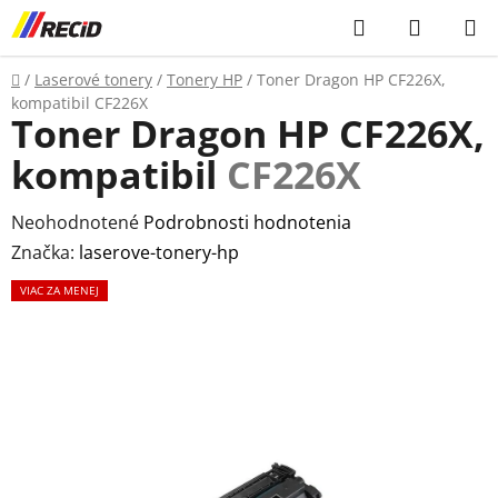
Prejsť
Hľadať
NÁKUP
na
KOŠÍK
obsah
Domov
/
Laserové tonery
/
Tonery HP
/
Toner Dragon HP CF226X,
kompatibil
CF226X
Toner Dragon HP CF226X,
kompatibil
CF226X
Priemerné
Neohodnotené
Podrobnosti hodnotenia
hodnotenie
Značka:
laserove-tonery-hp
produktu
VIAC ZA MENEJ
je
0,0
z
5
hviezdičiek.