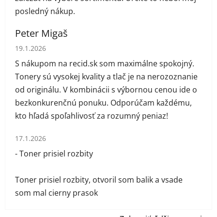
posledný nákup.
Peter Migaš
Hodnotenie obchodu je 5 z 5 hviezdičiek.
19.1.2026
S nákupom na recid.sk som maximálne spokojný.
Tonery sú vysokej kvality a tlač je na nerozoznanie
od originálu. V kombinácii s výbornou cenou ide o
bezkonkurenčnú ponuku. Odporúčam každému,
kto hľadá spoľahlivosť za rozumný peniaz!
Hodnotenie obchodu je 1 z 5 hviezdičiek.
17.1.2026
- Toner prisiel rozbity
Toner prisiel rozbity, otvoril som balik a vsade
som mal cierny prasok