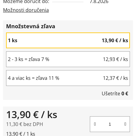
Môžeme doručiť do:
7.8.2026
Možnosti doručenia
Množstevná zľava
1 ks
13,90 €
/ ks
2 - 3 ks = zľava 7 %
12,93 €
/ ks
4 a viac ks = zľava 11 %
12,37 €
/ ks
Ušetríte
0 €
13,90 €
/ ks
11,30 € bez DPH
Jednotková cena:
13,90 € / 1 ks