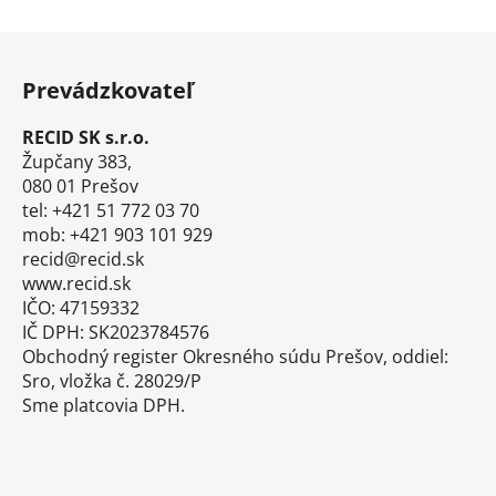
Z
á
Prevádzkovateľ
p
ä
RECID SK s.r.o.
t
Župčany 383,
i
080 01 Prešov
tel: +421 51 772 03 70
e
mob: +421 903 101 929
recid@recid.sk
www.recid.sk
IČO: 47159332
IČ DPH: SK2023784576
Obchodný register Okresného súdu Prešov, oddiel:
Sro, vložka č. 28029/P
Sme platcovia DPH.