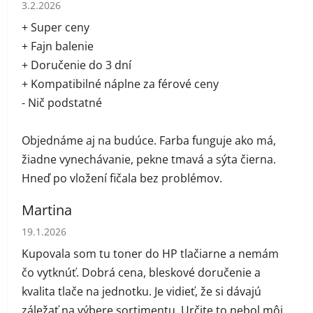
Hodnotenie obchodu je 5 z 5 hviezdičiek.
3.2.2026
+ Super ceny
+ Fajn balenie
+ Doručenie do 3 dní
+ Kompatibilné náplne za férové ceny
- Nič podstatné
Objednáme aj na budúce. Farba funguje ako má,
žiadne vynechávanie, pekne tmavá a sýta čierna.
Hneď po vložení fičala bez problémov.
Martina
Hodnotenie obchodu je 5 z 5 hviezdičiek.
19.1.2026
Kupovala som tu toner do HP tlačiarne a nemám
čo vytknúť. Dobrá cena, bleskové doručenie a
kvalita tlače na jednotku. Je vidieť, že si dávajú
záležať na výbere sortimentu. Určite to nebol môj