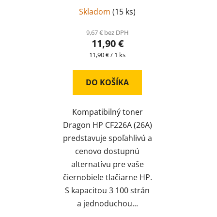
Skladom
(
15 ks
)
9,67 € bez DPH
11,90 €
Jednotková
11,90 € / 1 ks
cena:
DO KOŠÍKA
Kompatibilný toner
Dragon HP CF226A (26A)
predstavuje spoľahlivú a
cenovo dostupnú
alternatívu pre vaše
čiernobiele tlačiarne HP.
S kapacitou 3 100 strán
a jednoduchou...