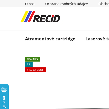
Prejsť
O nás
Ochrana osobných údajov
Obcho
na
obsah
Atramentové cartridge
Laserové 
NOVINKA
TIP
VIAC ZA MENEJ