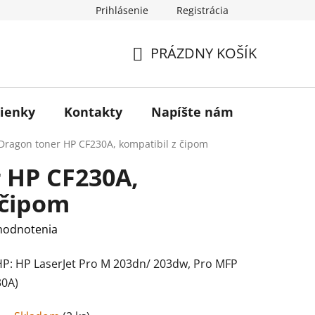
Prihlásenie
Registrácia
otenie obchodu
PRÁZDNY KOŠÍK
NÁKUPNÝ
KOŠÍK
ienky
Kontakty
Napíšte nám
Blog
Dragon toner HP CF230A, kompatibil z čipom
 HP CF230A,
 čipom
hodnotenia
HP: HP LaserJet Pro M 203dn/ 203dw, Pro MFP
30A)