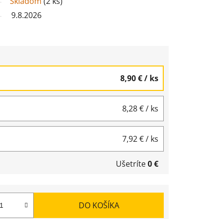
Skladom
(
2 ks
)
9.8.2026
8,90 €
/ ks
8,28 €
/ ks
7,92 €
/ ks
Ušetríte
0 €
DO KOŠÍKA