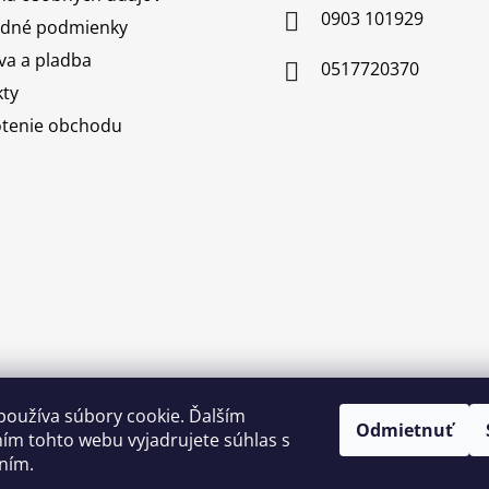
0903 101929
dné podmienky
a a pladba
0517720370
ty
tenie obchodu
používa súbory cookie. Ďalším
Odmietnuť
ím tohto webu vyjadrujete súhlas s
ním.