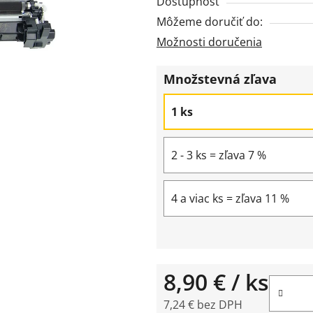
Dostupnosť
z
Môžeme doručiť do:
5
Možnosti doručenia
hviezdičiek.
Množstevná zľava
1 ks
2 - 3 ks = zľava 7 %
4 a viac ks = zľava 11 %
8,90 €
/ ks
7,24 € bez DPH