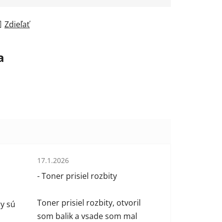
Zdieľať
a
Hodnotenie obchodu je 1 z 5 hviezdičiek.
17.1.2026
 hviezdičiek.
- Toner prisiel rozbity
Toner prisiel rozbity, otvoril
y sú
som balik a vsade som mal