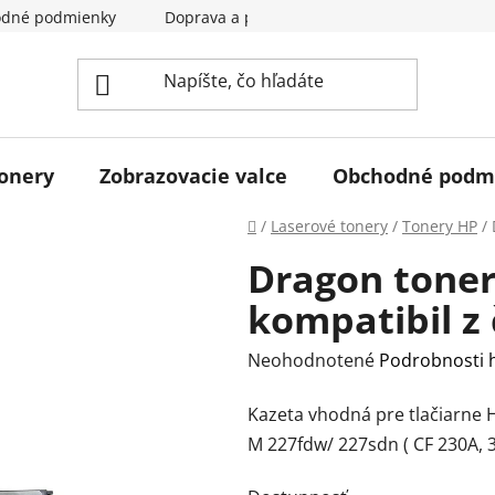
dné podmienky
Doprava a pladba
Kontakty
Hodn
tonery
Zobrazovacie valce
Obchodné podm
Domov
/
Laserové tonery
/
Tonery HP
/
Dragon toner
kompatibil z
Priemerné
Neohodnotené
Podrobnosti 
hodnotenie
Kazeta vhodná pre tlačiarne 
produktu
M 227fdw/ 227sdn ( CF 230A, 
je
0,0