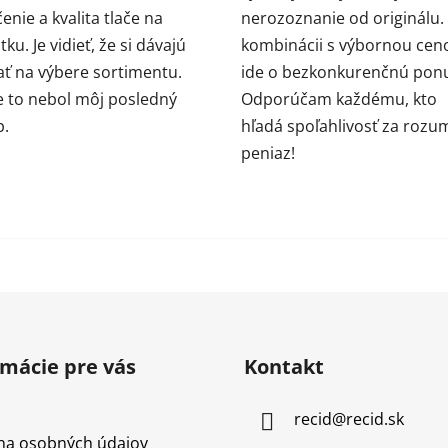
enie a kvalita tlače na
nerozoznanie od originálu.
ku. Je vidieť, že si dávajú
kombinácii s výbornou cen
ať na výbere sortimentu.
ide o bezkonkurenčnú pon
e to nebol môj posledný
Odporúčam každému, kto
p.
hľadá spoľahlivosť za rozu
peniaz!
rmácie pre vás
Kontakt
recid
@
recid.sk
na osobných údajov