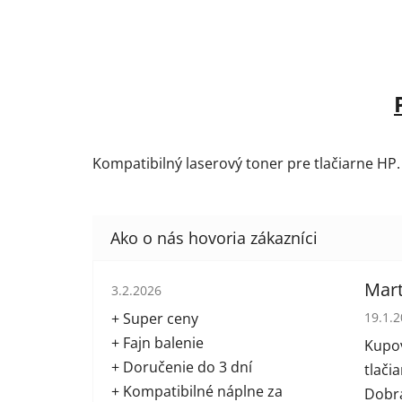
Kompatibilný laserový toner pre tlačiarne HP.
Hodnotenie obchodu je 5 z 5 hviezdičiek.
Mart
3.2.2026
Hodno
+ Super ceny
19.1.
+ Fajn balenie
Kupov
+ Doručenie do 3 dní
tlači
+ Kompatibilné náplne za
Dobrá