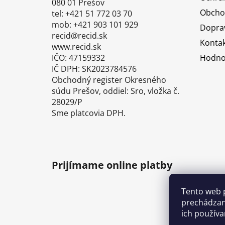
i
080 01 Prešov
Obcho
tel: +421 51 772 03 70
e
mob: +421 903 101 929
Doprav
recid@recid.sk
Kontak
www.recid.sk
IČO: 47159332
Hodno
IČ DPH: SK2023784576
Obchodný register Okresného
súdu Prešov, oddiel: Sro, vložka č.
28029/P
Sme platcovia DPH.
Prijímame online platby
Tento web 
prechádzan
ich používa