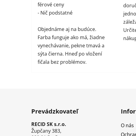
férové ceny
doruč
- Nič podstatné
jednot
zálež
Objednáme aj na budúce.
Určit
Farba funguje ako má, žiadne
náku
vynechávanie, pekne tmavá a
sýta čierna. Hneď po vložení
fičala bez problémov.
Z
á
Prevádzkovateľ
Info
p
ä
RECID SK s.r.o.
O nás
t
Župčany 383,
Ochra