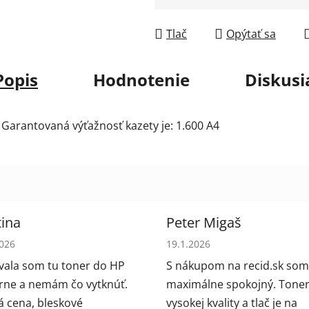
Jednotková cena:
Tlač
Opýtať sa
Popis
Hodnotenie
Diskusi
 Garantovaná výťažnosť kazety je: 1.600 A4
ina
Peter Migaš
tenie obchodu je 5 z 5 hviezdičiek.
Hodnotenie obchodu je 5 z 5
2026
19.1.2026
ala som tu toner do HP
S nákupom na recid.sk som
arne a nemám čo vytknúť.
maximálne spokojný. Toner
 cena, bleskové
vysokej kvality a tlač je na