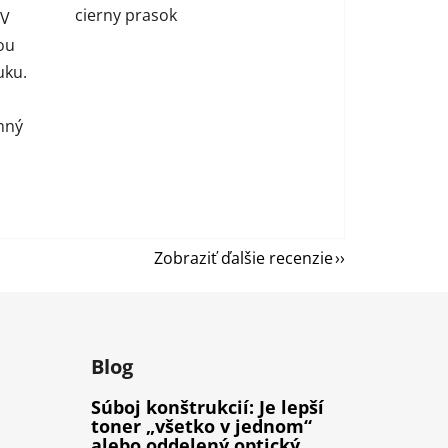
cierny prasok
 V
ou
uku.
mný
Zobraziť ďalšie recenzie
Blog
Súboj konštrukcií: Je lepší
toner „všetko v jednom“
alebo oddelený optický