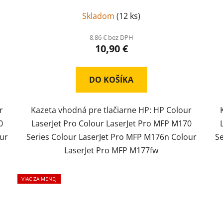
Skladom
(
12 ks
)
8,86 € bez DPH
10,90 €
DO KOŠÍKA
r
Kazeta vhodná pre tlačiarne HP: HP Colour
0
LaserJet Pro Colour LaserJet Pro MFP M170
ur
Series Colour LaserJet Pro MFP M176n Colour
S
LaserJet Pro MFP M177fw
VIAC ZA MENEJ