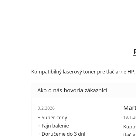
Kompatibilný laserový toner pre tlačiarne HP.
Hodnotenie obchodu je 5 z 5 hviezdičiek.
Mart
3.2.2026
Hodno
+ Super ceny
19.1.
+ Fajn balenie
Kupov
+ Doručenie do 3 dní
tlači