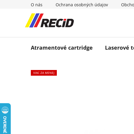
Prejsť
O nás
Ochrana osobných údajov
Obcho
na
obsah
Atramentové cartridge
Laserové 
VIAC ZA MENEJ