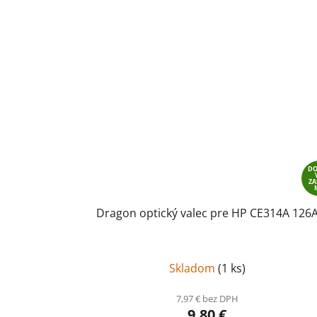
D
Z
Dragon optický valec pre HP CE314A 126
Skladom
(
1 ks
)
7,97 € bez DPH
9,80 €