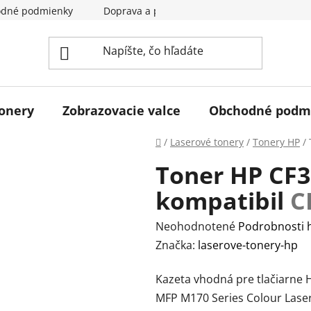
dné podmienky
Doprava a pladba
Kontakty
Hodn
tonery
Zobrazovacie valce
Obchodné podm
Domov
/
Laserové tonery
/
Tonery HP
/
Toner HP CF3
kompatibil
C
Priemerné
Neohodnotené
Podrobnosti 
hodnotenie
Značka:
laserove-tonery-hp
produktu
Kazeta vhodná pre tlačiarne H
je
MFP M170 Series Colour Lase
0,0