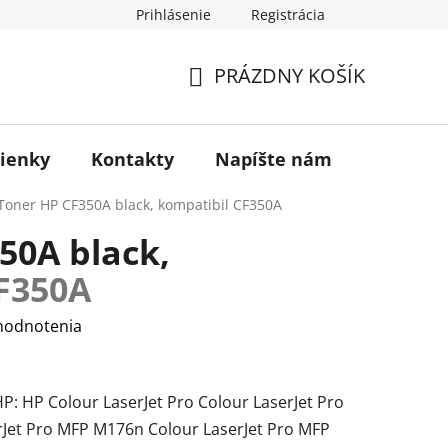
Prihlásenie
Registrácia
otenie obchodu
PRÁZDNY KOŠÍK
NÁKUPNÝ
KOŠÍK
ienky
Kontakty
Napíšte nám
Blog
Toner HP CF350A black, kompatibil
CF350A
50A black,
F350A
hodnotenia
P: HP Colour LaserJet Pro Colour LaserJet Pro
rJet Pro MFP M176n Colour LaserJet Pro MFP