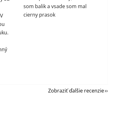
som balik a vsade som mal
cierny prasok
 V
ou
uku.
mný
Zobraziť ďalšie recenzie