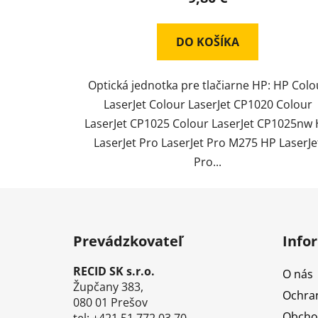
DO KOŠÍKA
Optická jednotka pre tlačiarne HP: HP Colo
LaserJet Colour LaserJet CP1020 Colour
LaserJet CP1025 Colour LaserJet CP1025nw
LaserJet Pro LaserJet Pro M275 HP LaserJe
Pro...
Z
á
Prevádzkovateľ
Info
p
ä
RECID SK s.r.o.
O nás
t
Župčany 383,
Ochra
i
080 01 Prešov
Obcho