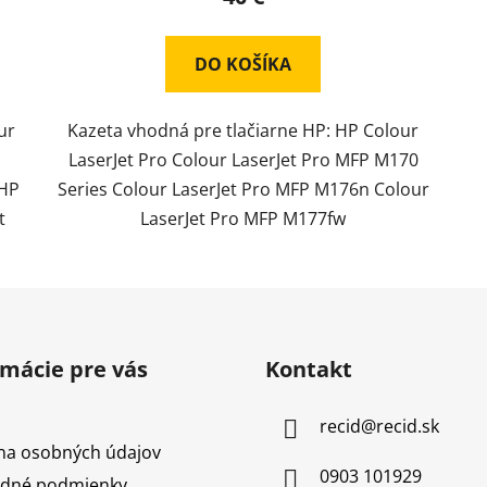
DO KOŠÍKA
ur
Kazeta vhodná pre tlačiarne HP: HP Colour
LaserJet Pro Colour LaserJet Pro MFP M170
 HP
Series Colour LaserJet Pro MFP M176n Colour
t
LaserJet Pro MFP M177fw
rmácie pre vás
Kontakt
recid
@
recid.sk
na osobných údajov
0903 101929
dné podmienky