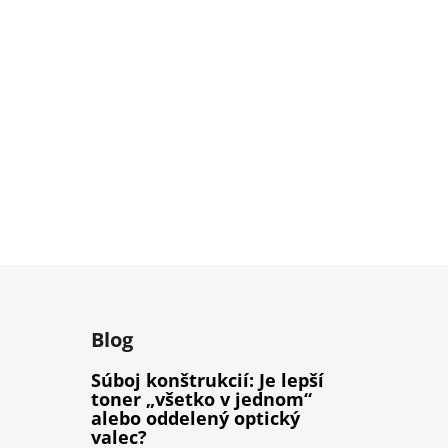
Blog
Súboj konštrukcií: Je lepší
toner „všetko v jednom“
alebo oddelený optický
valec?