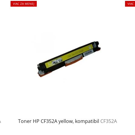
VIAC ZA MENEJ
VIAC
A
Toner HP CF352A yellow, kompatibil
CF352A