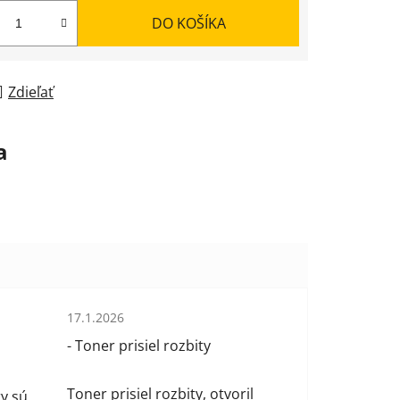
DO KOŠÍKA
Zdieľať
a
Hodnotenie obchodu je 1 z 5 hviezdičiek.
17.1.2026
 hviezdičiek.
- Toner prisiel rozbity
Toner prisiel rozbity, otvoril
y sú