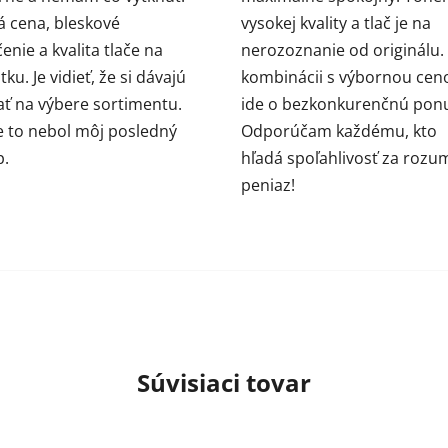
 cena, bleskové
vysokej kvality a tlač je na
enie a kvalita tlače na
nerozoznanie od originálu.
ku. Je vidieť, že si dávajú
kombinácii s výbornou cen
ať na výbere sortimentu.
ide o bezkonkurenčnú pon
e to nebol môj posledný
Odporúčam každému, kto
p.
hľadá spoľahlivosť za rozu
peniaz!
Súvisiaci tovar