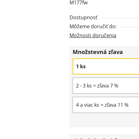
M177fw
z
5
Dostupnosť
hviezdičiek.
Môžeme doručiť do:
Možnosti doručenia
Množstevná zľava
1 ks
2 - 3 ks = zľava 7 %
4 a viac ks = zľava 11 %