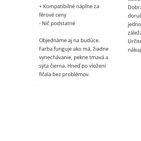
+ Kompatibilné náplne za
Dobrá
férové ceny
doruč
- Nič podstatné
jednot
zálež
Objednáme aj na budúce.
Určit
Farba funguje ako má, žiadne
náku
vynechávanie, pekne tmavá a
sýta čierna. Hneď po vložení
fičala bez problémov.