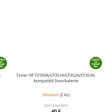
OPRA
DOPRA
VA
VA
ADAR
ZADAR
MO
MO
A
Toner HP CF350A/CF351A/CF352A/CF353A,
kompatibil štvorbalenie
Skladom
(
2 ks
)
32,52 € bez DPH
40 €