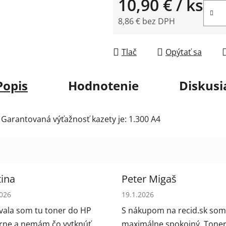
10,90 €
/ ks
8,86 € bez DPH
Jednotková cena:
Tlač
Opýtať sa
Popis
Hodnotenie
Diskusi
 Garantovaná výťažnosť kazety je: 1.300 A4
ina
Peter Migaš
tenie obchodu je 5 z 5 hviezdičiek.
Hodnotenie obchodu je 5 z 5
2026
19.1.2026
ala som tu toner do HP
S nákupom na recid.sk som
arne a nemám čo vytknúť.
maximálne spokojný. Toner