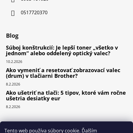
0517720370
Blog
Súboj konštrukcií: Je lepší toner „všetko v
jednom“ alebo oddelený optický valec?
10.2.2026
Ako vymeniť a resetovať zobrazovací valec
(drum) v tlačiarni Brother?
8.2.2026
Ako ušetriť na tlači: 5 tipov, ktoré vám ročne
ušetria desiatky eur
8.2.2026
Prijímame online platby
Tento web používa súbory cookie. Ďalším