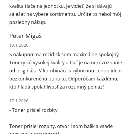
kvalita tlače na jednotku. Je vidieť, že si dávajú
záležať na výbere sortimentu. Určite to nebol môj
posledný nákup.
Peter Migaš
Hodnotenie obchodu je 5 z 5 hviezdičiek.
19.1.2026
S nákupom na recid.sk som maximálne spokojný.
Tonery sú vysokej kvality a tlač je na nerozoznanie
od originálu. V kombinácii s výbornou cenou ide o
bezkonkurenčnú ponuku. Odporúčam každému,
kto hľadá spoľahlivosť za rozumný peniaz!
Hodnotenie obchodu je 1 z 5 hviezdičiek.
17.1.2026
- Toner prisiel rozbity
Toner prisiel rozbity, otvoril som balik a vsade