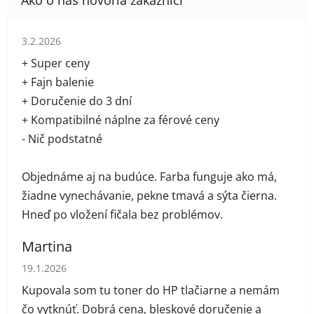
Hodnotenie obchodu je 5 z 5 hviezdičiek.
3.2.2026
+ Super ceny
+ Fajn balenie
+ Doručenie do 3 dní
+ Kompatibilné náplne za férové ceny
- Nič podstatné
Objednáme aj na budúce. Farba funguje ako má,
žiadne vynechávanie, pekne tmavá a sýta čierna.
Hneď po vložení fičala bez problémov.
Martina
Hodnotenie obchodu je 5 z 5 hviezdičiek.
19.1.2026
Kupovala som tu toner do HP tlačiarne a nemám
čo vytknúť. Dobrá cena, bleskové doručenie a