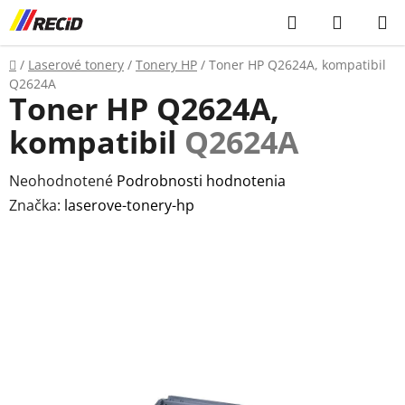
Prejsť
Hľadať
NÁKUP
na
KOŠÍK
obsah
Domov
/
Laserové tonery
/
Tonery HP
/
Toner HP Q2624A, kompatibil
Q2624A
Toner HP Q2624A,
kompatibil
Q2624A
Priemerné
Neohodnotené
Podrobnosti hodnotenia
hodnotenie
Značka:
laserove-tonery-hp
produktu
je
0,0
z
5
hviezdičiek.