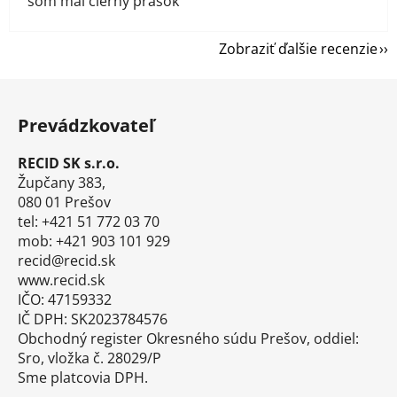
som mal cierny prasok
Zobraziť ďalšie recenzie
Z
á
Prevádzkovateľ
p
ä
RECID SK s.r.o.
t
Župčany 383,
i
080 01 Prešov
tel: +421 51 772 03 70
e
mob: +421 903 101 929
recid@recid.sk
www.recid.sk
IČO: 47159332
IČ DPH: SK2023784576
Obchodný register Okresného súdu Prešov, oddiel:
Sro, vložka č. 28029/P
Sme platcovia DPH.