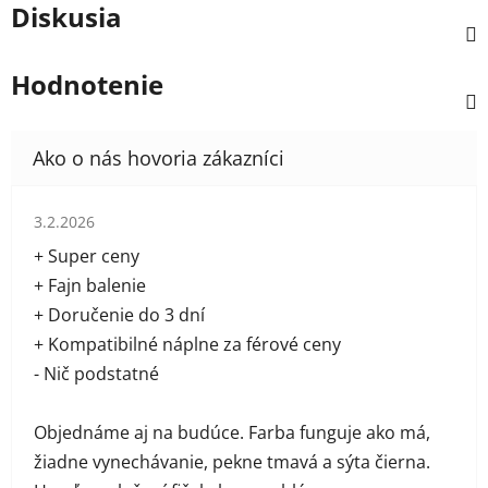
Diskusia
Hodnotenie
Hodnotenie obchodu je 5 z 5 hviezdičiek.
3.2.2026
+ Super ceny
+ Fajn balenie
+ Doručenie do 3 dní
+ Kompatibilné náplne za férové ceny
- Nič podstatné
Objednáme aj na budúce. Farba funguje ako má,
žiadne vynechávanie, pekne tmavá a sýta čierna.