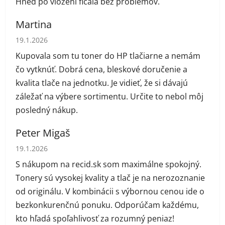
Hneď po vložení fičala bez problémov.
Martina
Hodnotenie obchodu je 5 z 5 hviezdičiek.
19.1.2026
Kupovala som tu toner do HP tlačiarne a nemám
čo vytknúť. Dobrá cena, bleskové doručenie a
kvalita tlače na jednotku. Je vidieť, že si dávajú
záležať na výbere sortimentu. Určite to nebol môj
posledný nákup.
Peter Migaš
Hodnotenie obchodu je 5 z 5 hviezdičiek.
19.1.2026
S nákupom na recid.sk som maximálne spokojný.
Tonery sú vysokej kvality a tlač je na nerozoznanie
od originálu. V kombinácii s výbornou cenou ide o
bezkonkurenčnú ponuku. Odporúčam každému,
kto hľadá spoľahlivosť za rozumný peniaz!