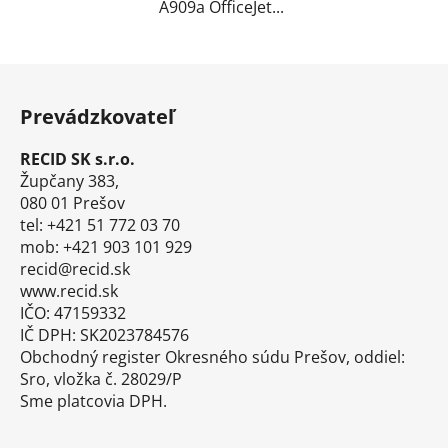
A909a OfficeJet...
Z
á
Prevádzkovateľ
p
ä
RECID SK s.r.o.
t
Župčany 383,
i
080 01 Prešov
tel: +421 51 772 03 70
e
mob: +421 903 101 929
recid@recid.sk
www.recid.sk
IČO: 47159332
IČ DPH: SK2023784576
Obchodný register Okresného súdu Prešov, oddiel:
Sro, vložka č. 28029/P
Sme platcovia DPH.