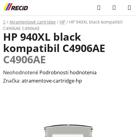
Prejsť
Hľadať
NÁKUP
na
KOŠÍK
obsah
Domov
/
Atramentové cartridge
/
HP
/
HP 940XL black kompatibil
C4906AE
C4906AE
HP 940XL black
kompatibil C4906AE
C4906AE
Priemerné
Neohodnotené
Podrobnosti hodnotenia
hodnotenie
Značka:
atramentove-cartridge-hp
produktu
je
0,0
z
5
hviezdičiek.