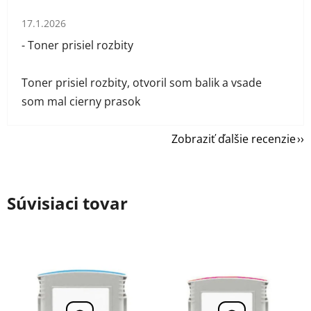
Hodnotenie obchodu je 1 z 5 hviezdičiek.
17.1.2026
- Toner prisiel rozbity
Toner prisiel rozbity, otvoril som balik a vsade
som mal cierny prasok
Zobraziť ďalšie recenzie
Súvisiaci tovar