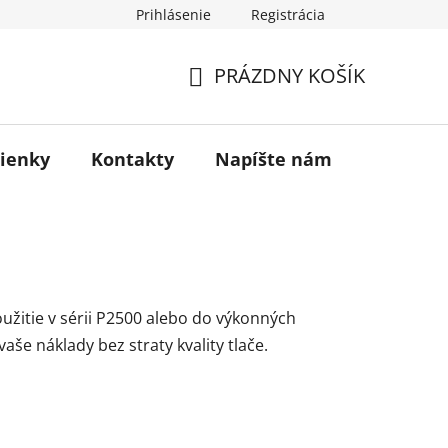
Prihlásenie
Registrácia
otenie obchodu
PRÁZDNY KOŠÍK
NÁKUPNÝ
KOŠÍK
ienky
Kontakty
Napíšte nám
Blog
žitie v sérii P2500 alebo do výkonných
vaše náklady bez straty kvality tlače.