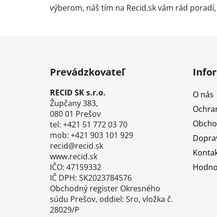
výberom, náš tím na Recid.sk vám rád poradí,
Z
á
Prevádzkovateľ
Info
p
ä
RECID SK s.r.o.
O nás
t
Župčany 383,
Ochra
i
080 01 Prešov
Obcho
tel: +421 51 772 03 70
e
mob: +421 903 101 929
Doprav
recid@recid.sk
Kontak
www.recid.sk
IČO: 47159332
Hodno
IČ DPH: SK2023784576
Obchodný register Okresného
súdu Prešov, oddiel: Sro, vložka č.
28029/P