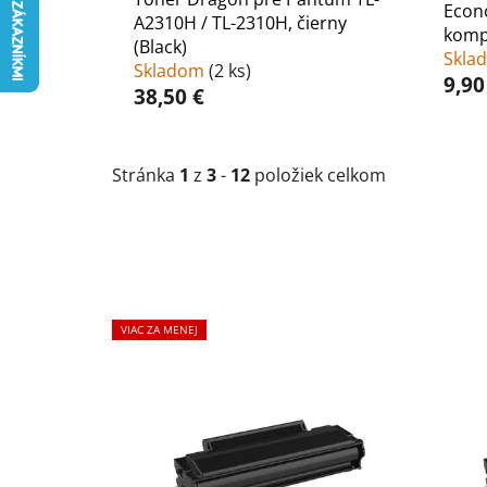
Econ
A2310H / TL-2310H, čierny
kompa
(Black)
Skla
Skladom
(
2 ks
)
9,90
38,50 €
Stránka
1
z
3
-
12
položiek celkom
V
VIAC ZA MENEJ
ý
p
i
s
p