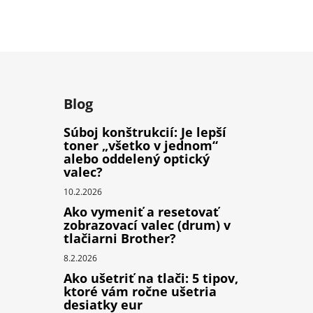
Blog
Súboj konštrukcií: Je lepší
toner „všetko v jednom“
alebo oddelený optický
valec?
10.2.2026
Ako vymeniť a resetovať
zobrazovací valec (drum) v
tlačiarni Brother?
8.2.2026
Ako ušetriť na tlači: 5 tipov,
ktoré vám ročne ušetria
desiatky eur