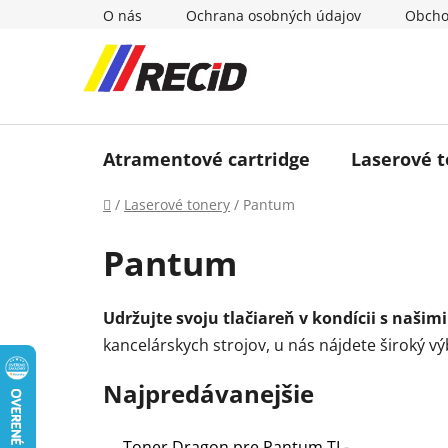
Prejsť
O nás
Ochrana osobných údajov
Obcho
na
obsah
Atramentové cartridge
Laserové 
Domov
/
Laserové tonery
/
Pantum
Pantum
Udržujte svoju tlačiareň v kondícii s naši
kancelárskych strojov, u nás nájdete široký výb
Najpredávanejšie
Toner Dragon pre Pantum TL-