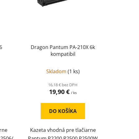
k
t
o
v
6
Dragon Pantum PA-210X 6k
kompatibil
Skladom
(
1 ks
)
16,18 € bez DPH
19,90 €
/ ks
DO KOŠÍKA
arne
Kazeta vhodná pre tlačiarne
 2506/
Pantum P2200 P2500 P2500W