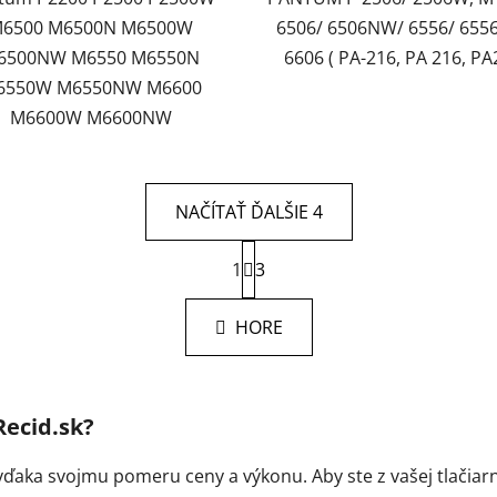
6500 M6500N M6500W
6506/ 6506NW/ 6556/ 65
6500NW M6550 M6550N
6606 ( PA-216, PA 216, PA
6550W M6550NW M6600
M6600W M6600NW
NAČÍTAŤ ĎALŠIE 4
S
1
t
3
O
r
v
á
l
HORE
n
á
k
d
o
v
a
a
c
Recid.sk?
n
i
i
e
aka svojmu pomeru ceny a výkonu. Aby ste z vašej tlačiarne
e