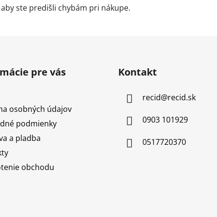
 aby ste predišli chybám pri nákupe.
rmácie pre vás
Kontakt
recid
@
recid.sk
na osobných údajov
0903 101929
dné podmienky
a a pladba
0517720370
ty
tenie obchodu