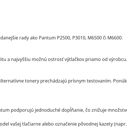
p
r
v
k
y
v
ý
danejšie rady ako Pantum P2500, P3010, M6500 či M6600.
p
i
s
itu a najvyššiu možnú ostrosť výtlačkov priamo od výrobcu
u
lternatívne tonery prechádzajú prísnym testovaním. Ponúkaj
um podporujú jednoduché dopĺňanie, čo znižuje množstv
del vašej tlačiarne alebo označenie pôvodnej kazety (napr. PA