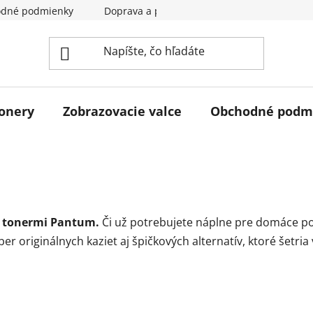
dné podmienky
Doprava a pladba
Kontakty
Hodn
tonery
Zobrazovacie valce
Obchodné podm
mi tonermi Pantum.
Či už potrebujete náplne pre domáce pou
er originálnych kaziet aj špičkových alternatív, ktoré šetria 