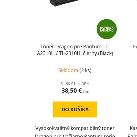
r
o
d
u
DOPRAVA
k
ZADARMO
t
Toner Dragon pre Pantum TL-
E
o
A2310H / TL-2310H, čierny (Black)
v
Skladom
(
2 ks
)
31,30 € bez DPH
38,50 €
/ ks
DO KOŠÍKA
Vysokokvalitný kompatibilný toner
Kaz
Dragon pre tlačiarne Pantum série
Pan