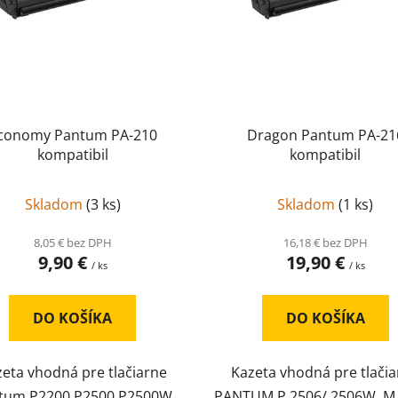
conomy Pantum PA-210
Dragon Pantum PA-21
kompatibil
kompatibil
Skladom
(
3 ks
)
Skladom
(
1 ks
)
8,05 € bez DPH
16,18 € bez DPH
9,90 €
19,90 €
/ ks
/ ks
DO KOŠÍKA
DO KOŠÍKA
eta vhodná pre tlačiarne
Kazeta vhodná pre tlači
tum P2200 P2500 P2500W
PANTUM P 2506/ 2506W, M