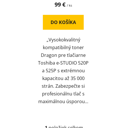
99 €
/ ks
DO KOŠÍKA
„Vysokokvalitný
kompatibilný toner
Dragon pre tlačiarne
Toshiba e-STUDIO 520P
a 525P s extrémnou
kapacitou až 35 000
strán. Zabezpečte si
profesionálnu tlač s
maximálnou úsporou...
1
položiek celkom