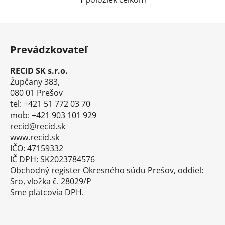
O
v
l
Z
á
á
d
Prevádzkovateľ
p
a
ä
c
RECID SK s.r.o.
t
i
Župčany 383,
i
e
080 01 Prešov
p
tel: +421 51 772 03 70
e
r
mob: +421 903 101 929
v
recid@recid.sk
k
www.recid.sk
y
IČO: 47159332
v
IČ DPH: SK2023784576
ý
Obchodný register Okresného súdu Prešov, oddiel:
p
Sro, vložka č. 28029/P
i
Sme platcovia DPH.
s
u