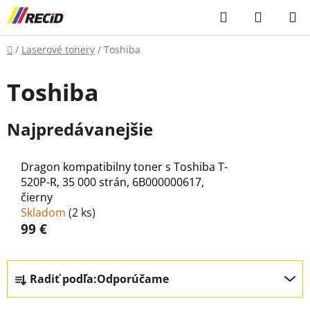
Prejsť
Hľadať
NÁKUP
na
KOŠÍK
obsah
Domov
/
Laserové tonery
/
Toshiba
Toshiba
Najpredávanejšie
Dragon kompatibilny toner s Toshiba T-
520P-R, 35 000 strán, 6B000000617,
čierny
Skladom
(
2 ks
)
99 €
R
Radiť podľa:
Odporúčame
a
d