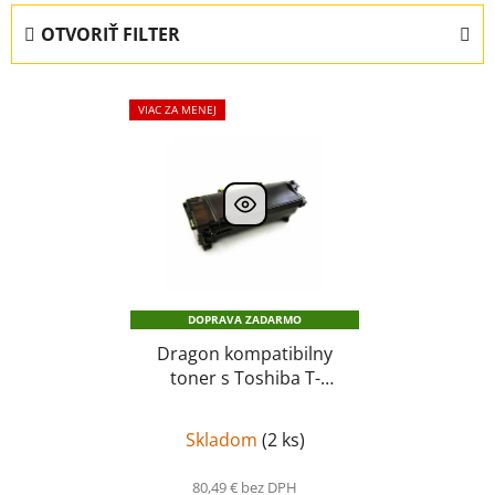
e
OTVORIŤ FILTER
n
i
V
e
VIAC ZA MENEJ
ý
p
p
r
i
o
s
d
p
u
r
k
o
t
DOPRAVA ZADARMO
d
o
u
Dragon kompatibilny
v
toner s Toshiba T-
k
520P-R, 35 000 strán,
t
6B000000617, čierny
o
Skladom
(
2 ks
)
v
80,49 € bez DPH