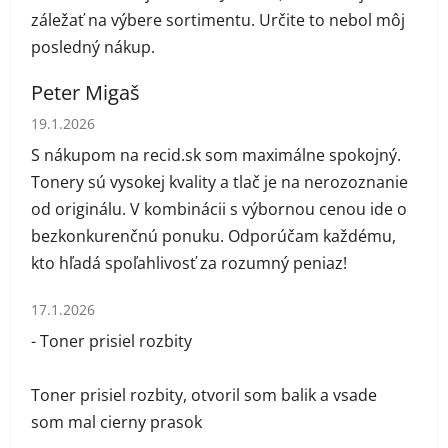
záležať na výbere sortimentu. Určite to nebol môj
posledný nákup.
Peter Migaš
Hodnotenie obchodu je 5 z 5 hviezdičiek.
19.1.2026
S nákupom na recid.sk som maximálne spokojný.
Tonery sú vysokej kvality a tlač je na nerozoznanie
od originálu. V kombinácii s výbornou cenou ide o
bezkonkurenčnú ponuku. Odporúčam každému,
kto hľadá spoľahlivosť za rozumný peniaz!
Hodnotenie obchodu je 1 z 5 hviezdičiek.
17.1.2026
- Toner prisiel rozbity
Toner prisiel rozbity, otvoril som balik a vsade
som mal cierny prasok