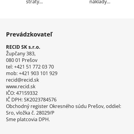
straty...
náklady...
Z
á
Prevádzkovateľ
p
ä
RECID SK s.r.o.
t
Župčany 383,
i
080 01 Prešov
tel: +421 51 772 03 70
e
mob: +421 903 101 929
recid@recid.sk
www.recid.sk
IČO: 47159332
IČ DPH: SK2023784576
Obchodný register Okresného súdu Prešov, oddiel:
Sro, vložka č. 28029/P
Sme platcovia DPH.