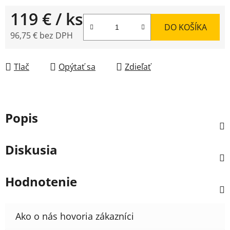
119 €
/ ks
DO KOŠÍKA
96,75 € bez DPH
Jednotková cena:
Tlač
Opýtať sa
Zdieľať
Popis
Diskusia
Hodnotenie