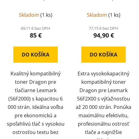
Skladom
(
1 ks
)
Skladom
(
1 ks
)
69,11 € bez DPH
77,15 € bez DPH
85 €
94,90 €
DO KOŠÍKA
DO KOŠÍKA
Kvalitný kompatibilný
Extra vysokokapacitný
toner Dragon pre
kompatibilný toner
tlačiarne Lexmark
Dragon pre Lexmark
(56F2000) s kapacitou 6
56F2X00 s výťažnosťou
000 strán. Ideálna voľba
až 20 000 strán. Ponúka
pre ekonomickú a
maximálnu efektivitu,
spoľahlivú tlač s vysokou
profesionálnu ostrosť
ostrosťou textu bez
tlače a najnižšie