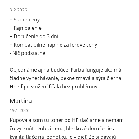
Hodnotenie obchodu je 5 z 5 hviezdičiek.
3.2.2026
+ Super ceny
+ Fajn balenie
+ Doručenie do 3 dní
+ Kompatibilné náplne za férové ceny
- Nič podstatné
Objednáme aj na budúce. Farba funguje ako má,
žiadne vynechávanie, pekne tmavá a sýta čierna.
Hneď po vložení fičala bez problémov.
Martina
Hodnotenie obchodu je 5 z 5 hviezdičiek.
19.1.2026
Kupovala som tu toner do HP tlačiarne a nemám
čo vytknúť. Dobrá cena, bleskové doručenie a
kvalita tlače na jednotku. Je vidieť, že si dávajú