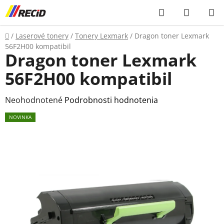
Prejsť
Hľadať
NÁKUP
na
KOŠÍK
obsah
Domov
/
Laserové tonery
/
Tonery Lexmark
/
Dragon toner Lexmark
56F2H00 kompatibil
Dragon toner Lexmark
56F2H00 kompatibil
Priemerné
Neohodnotené
Podrobnosti hodnotenia
hodnotenie
NOVINKA
produktu
je
0,0
z
5
hviezdičiek.