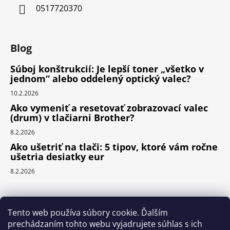
0517720370
Blog
Súboj konštrukcií: Je lepší toner „všetko v
jednom“ alebo oddelený optický valec?
10.2.2026
Ako vymeniť a resetovať zobrazovací valec
(drum) v tlačiarni Brother?
8.2.2026
Ako ušetriť na tlači: 5 tipov, ktoré vám ročne
ušetria desiatky eur
8.2.2026
Prijímame online platby
Tento web používa súbory cookie. Ďalším
prechádzaním tohto webu vyjadrujete súhlas s ich