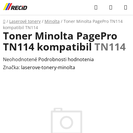
Prejsť
Hľadať
NÁKUP
na
KOŠÍK
obsah
Domov
/
Laserové tonery
/
Minolta
/
Toner Minolta PagePro TN114
kompatibil
TN114
Toner Minolta PagePro
TN114 kompatibil
TN114
Priemerné
Neohodnotené
Podrobnosti hodnotenia
hodnotenie
Značka:
laserove-tonery-minolta
produktu
je
0,0
z
5
hviezdičiek.