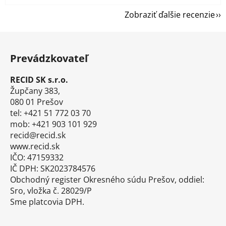
Zobraziť ďalšie recenzie
Z
á
Prevádzkovateľ
p
ä
RECID SK s.r.o.
t
Župčany 383,
i
080 01 Prešov
tel: +421 51 772 03 70
e
mob: +421 903 101 929
recid@recid.sk
www.recid.sk
IČO: 47159332
IČ DPH: SK2023784576
Obchodný register Okresného súdu Prešov, oddiel:
Sro, vložka č. 28029/P
Sme platcovia DPH.