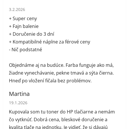
Hodnotenie obchodu je 5 z 5 hviezdičiek.
3.2.2026
+ Super ceny
+ Fajn balenie
+ Doručenie do 3 dní
+ Kompatibilné náplne za férové ceny
- Nič podstatné
Objednáme aj na budúce. Farba funguje ako má,
žiadne vynechávanie, pekne tmavá a sýta čierna.
Hneď po vložení fičala bez problémov.
Martina
Hodnotenie obchodu je 5 z 5 hviezdičiek.
19.1.2026
Kupovala som tu toner do HP tlačiarne a nemám
čo vytknúť. Dobrá cena, bleskové doručenie a
kvalita tlače na jednotku. Je vidieť, že si dávajú