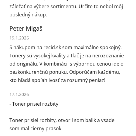
záležať na výbere sortimentu. Určite to nebol môj
posledný nákup.
Peter Migaš
Hodnotenie obchodu je 5 z 5 hviezdičiek.
19.1.2026
S nákupom na recid.sk som maximálne spokojný.
Tonery sú vysokej kvality a tlač je na nerozoznanie
od originálu. V kombinácii s výbornou cenou ide o
bezkonkurenčnú ponuku. Odporúčam každému,
kto hľadá spoľahlivosť za rozumný peniaz!
Hodnotenie obchodu je 1 z 5 hviezdičiek.
17.1.2026
- Toner prisiel rozbity
Toner prisiel rozbity, otvoril som balik a vsade
som mal cierny prasok