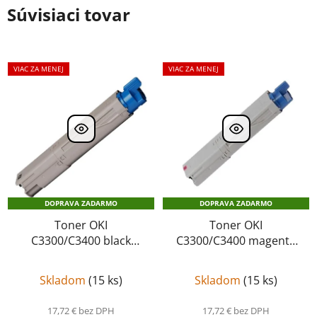
Súvisiaci tovar
VIAC ZA MENEJ
VIAC ZA MENEJ
DOPRAVA ZADARMO
DOPRAVA ZADARMO
Toner OKI
Toner OKI
C3300/C3400 black
C3300/C3400 magenta
kompatibil 43459332
kompatibil 43459330
C3400
C3300/C3400
Skladom
(
15 ks
)
Skladom
(
15 ks
)
17,72 € bez DPH
17,72 € bez DPH