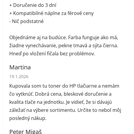
+ Doručenie do 3 dní
+ Kompatibilné náplne za férové ceny
- Nič podstatné
Objednáme aj na budúce. Farba funguje ako má,
žiadne vynechávanie, pekne tmavá a sýta čierna.
Hneď po vložení fičala bez problémov.
Martina
Hodnotenie obchodu je 5 z 5 hviezdičiek.
19.1.2026
Kupovala som tu toner do HP tlačiarne a nemám
čo vytknúť. Dobrá cena, bleskové doručenie a
kvalita tlače na jednotku. Je vidieť, že si dávajú
záležať na výbere sortimentu. Určite to nebol môj
posledný nákup.
Peter Migaš