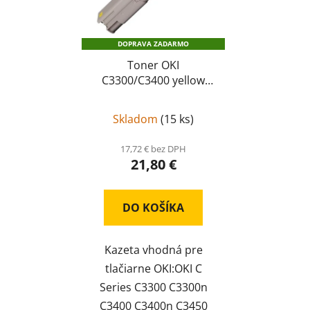
DOPRAVA ZADARMO
Toner OKI
C3300/C3400 yellow
kompatibil 43459329
C3300/C3400
Skladom
(
15 ks
)
17,72 € bez DPH
21,80 €
DO KOŠÍKA
Kazeta vhodná pre
tlačiarne OKI:OKI C
Series C3300 C3300n
C3400 C3400n C3450