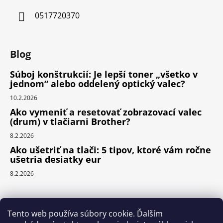
0517720370
Blog
Súboj konštrukcií: Je lepší toner „všetko v
jednom“ alebo oddelený optický valec?
10.2.2026
Ako vymeniť a resetovať zobrazovací valec
(drum) v tlačiarni Brother?
8.2.2026
Ako ušetriť na tlači: 5 tipov, ktoré vám ročne
ušetria desiatky eur
8.2.2026
Prijímame online platby
Tento web používa súbory cookie. Ďalším