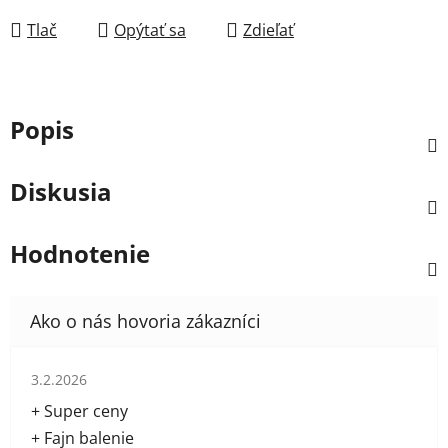
Tlač
Opýtať sa
Zdieľať
Popis
Diskusia
Hodnotenie
Hodnotenie obchodu je 5 z 5 hviezdičiek.
3.2.2026
+ Super ceny
+ Fajn balenie