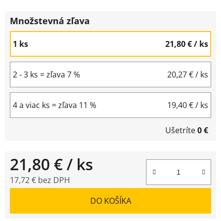
Množstevná zľava
1 ks
21,80 €
/ ks
2 - 3 ks = zľava 7 %
20,27 €
/ ks
4 a viac ks = zľava 11 %
19,40 €
/ ks
Ušetríte
0 €
21,80 €
/ ks
17,72 € bez DPH
Jednotková cena:
DO KOŠÍKA