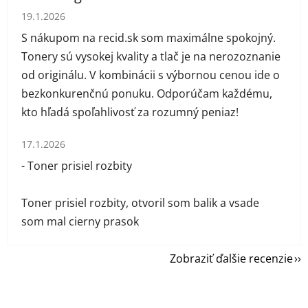
Hodnotenie obchodu je 5 z 5 hviezdičiek.
19.1.2026
S nákupom na recid.sk som maximálne spokojný.
Tonery sú vysokej kvality a tlač je na nerozoznanie
od originálu. V kombinácii s výbornou cenou ide o
bezkonkurenčnú ponuku. Odporúčam každému,
kto hľadá spoľahlivosť za rozumný peniaz!
Hodnotenie obchodu je 1 z 5 hviezdičiek.
17.1.2026
- Toner prisiel rozbity
Toner prisiel rozbity, otvoril som balik a vsade
som mal cierny prasok
Zobraziť ďalšie recenzie