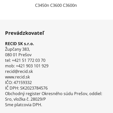
C3450n C3600 C3600n
Z
á
Prevádzkovateľ
p
ä
RECID SK s.r.o.
t
Župčany 383,
i
080 01 Prešov
tel: +421 51 772 03 70
e
mob: +421 903 101 929
recid@recid.sk
www.recid.sk
IČO: 47159332
IČ DPH: SK2023784576
Obchodný register Okresného súdu Prešov, oddiel:
Sro, vložka č. 28029/P
Sme platcovia DPH.