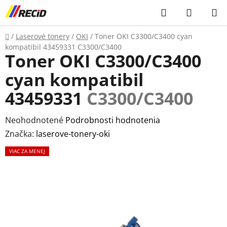
Prejsť
Hľadať
NÁKUP
na
KOŠÍK
obsah
Domov
/
Laserové tonery
/
OKI
/
Toner OKI C3300/C3400 cyan
kompatibil 43459331
C3300/C3400
Toner OKI C3300/C3400
cyan kompatibil
43459331
C3300/C3400
Priemerné
Neohodnotené
Podrobnosti hodnotenia
hodnotenie
Značka:
laserove-tonery-oki
produktu
VIAC ZA MENEJ
je
0,0
z
5
hviezdičiek.