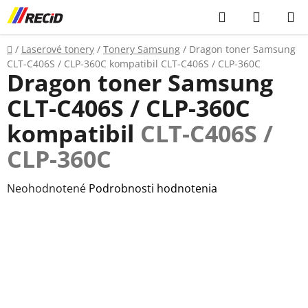
Prejsť
Hľadať
NÁKUP
na
KOŠÍK
obsah
Domov
/
Laserové tonery
/
Tonery Samsung
/
Dragon toner Samsung
CLT-C406S / CLP-360C kompatibil
CLT-C406S / CLP-360C
Dragon toner Samsung
CLT-C406S / CLP-360C
kompatibil
CLT-C406S /
CLP-360C
Priemerné
Neohodnotené
Podrobnosti hodnotenia
hodnotenie
produktu
je
0,0
z
5