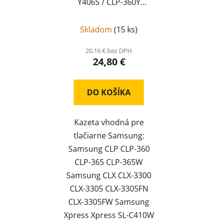
Y406S / CLP-360Y
kompatibil
CLT-Y406S /
CLP-360Y
Skladom
(
15 ks
)
20,16 € bez DPH
24,80 €
DO KOŠÍKA
Kazeta vhodná pre
tlačiarne Samsung:
Samsung CLP CLP-360
CLP-365 CLP-365W
Samsung CLX CLX-3300
CLX-3305 CLX-3305FN
CLX-3305FW Samsung
Xpress Xpress SL-C410W