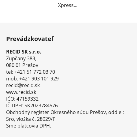
Xpress...
Z
á
Prevádzkovateľ
p
ä
RECID SK s.r.o.
t
Župčany 383,
i
080 01 Prešov
tel: +421 51 772 03 70
e
mob: +421 903 101 929
recid@recid.sk
www.recid.sk
IČO: 47159332
IČ DPH: SK2023784576
Obchodný register Okresného súdu Prešov, oddiel:
Sro, vložka č. 28029/P
Sme platcovia DPH.