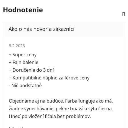
Hodnotenie
Hodnotenie obchodu je 5 z 5 hviezdičiek.
3.2.2026
+ Super ceny
+ Fajn balenie
+ Doručenie do 3 dní
+ Kompatibilné náplne za férové ceny
- Nič podstatné
Objednáme aj na budúce. Farba funguje ako má,
žiadne vynechávanie, pekne tmavá a sýta čierna.
Hneď po vložení fičala bez problémov.