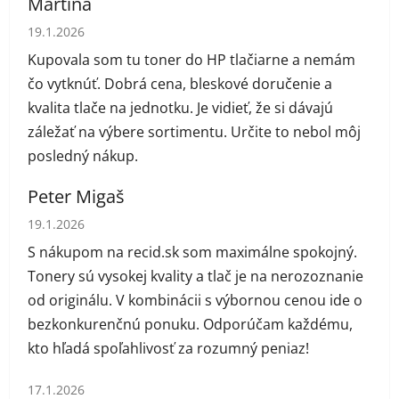
Martina
Hodnotenie obchodu je 5 z 5 hviezdičiek.
19.1.2026
Kupovala som tu toner do HP tlačiarne a nemám
čo vytknúť. Dobrá cena, bleskové doručenie a
kvalita tlače na jednotku. Je vidieť, že si dávajú
záležať na výbere sortimentu. Určite to nebol môj
posledný nákup.
Peter Migaš
Hodnotenie obchodu je 5 z 5 hviezdičiek.
19.1.2026
S nákupom na recid.sk som maximálne spokojný.
Tonery sú vysokej kvality a tlač je na nerozoznanie
od originálu. V kombinácii s výbornou cenou ide o
bezkonkurenčnú ponuku. Odporúčam každému,
kto hľadá spoľahlivosť za rozumný peniaz!
Hodnotenie obchodu je 1 z 5 hviezdičiek.
17.1.2026