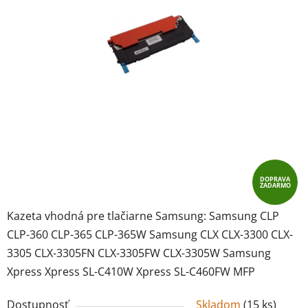
hviezdičiek.
DOPRAVA
ZADARMO
Kazeta vhodná pre tlačiarne Samsung: Samsung CLP
CLP-360 CLP-365 CLP-365W Samsung CLX CLX-3300 CLX-
3305 CLX-3305FN CLX-3305FW CLX-3305W Samsung
Xpress Xpress SL-C410W Xpress SL-C460FW MFP
Dostupnosť
Skladom
(
15 ks
)