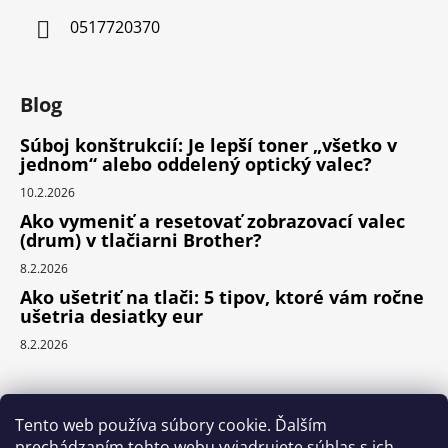
0517720370
Blog
Súboj konštrukcií: Je lepší toner „všetko v
jednom“ alebo oddelený optický valec?
10.2.2026
Ako vymeniť a resetovať zobrazovací valec
(drum) v tlačiarni Brother?
8.2.2026
Ako ušetriť na tlači: 5 tipov, ktoré vám ročne
ušetria desiatky eur
8.2.2026
Prijímame online platby
Tento web používa súbory cookie. Ďalším
prechádzaním tohto webu vyjadrujete súhlas s ich