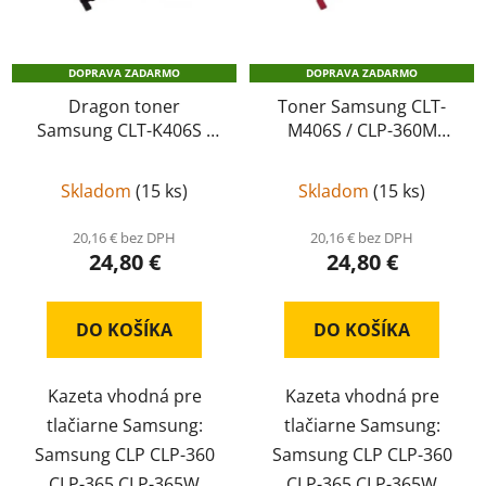
DOPRAVA ZADARMO
DOPRAVA ZADARMO
Dragon toner
Toner Samsung CLT-
Samsung CLT-K406S /
M406S / CLP-360M
CLP-360BK kompatibil
kompatibil
CLT-M406S
CLT-K406S / CLP-360BK
/ CLP-360M
Skladom
(
15 ks
)
Skladom
(
15 ks
)
20,16 € bez DPH
20,16 € bez DPH
24,80 €
24,80 €
DO KOŠÍKA
DO KOŠÍKA
Kazeta vhodná pre
Kazeta vhodná pre
tlačiarne Samsung:
tlačiarne Samsung:
Samsung CLP CLP-360
Samsung CLP CLP-360
CLP-365 CLP-365W
CLP-365 CLP-365W