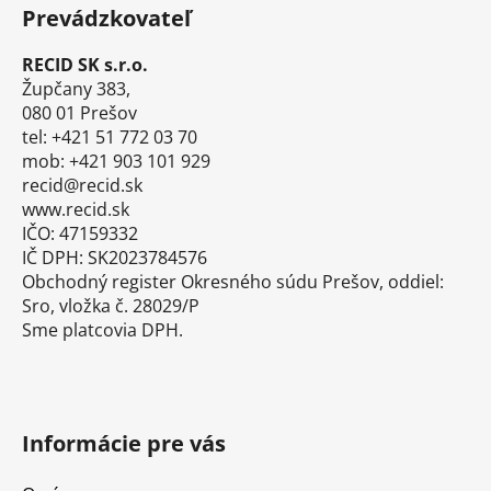
á
Prevádzkovateľ
p
ä
RECID SK s.r.o.
t
Župčany 383,
i
080 01 Prešov
tel: +421 51 772 03 70
e
mob: +421 903 101 929
recid@recid.sk
www.recid.sk
IČO: 47159332
IČ DPH: SK2023784576
Obchodný register Okresného súdu Prešov, oddiel:
Sro, vložka č. 28029/P
Sme platcovia DPH.
Informácie pre vás