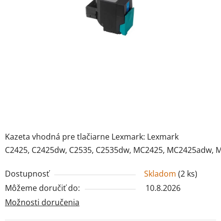
Kazeta vhodná pre tlačiarne Lexmark:
Lexmark
C2425,
C2425dw,
C2535,
C2535dw,
MC2425,
MC2425adw,
M
Dostupnosť
Skladom
(
2 ks
)
Môžeme doručiť do:
10.8.2026
Možnosti doručenia