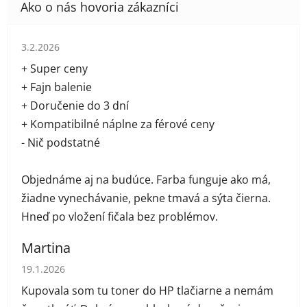
Hodnotenie obchodu je 5 z 5 hviezdičiek.
3.2.2026
+ Super ceny
+ Fajn balenie
+ Doručenie do 3 dní
+ Kompatibilné náplne za férové ceny
- Nič podstatné
Objednáme aj na budúce. Farba funguje ako má,
žiadne vynechávanie, pekne tmavá a sýta čierna.
Hneď po vložení fičala bez problémov.
Martina
Hodnotenie obchodu je 5 z 5 hviezdičiek.
19.1.2026
Kupovala som tu toner do HP tlačiarne a nemám