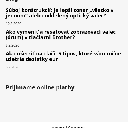
Súboj konštrukcií: Je lepší toner „všetko v
jednom“ alebo oddelený optický valec?
10.2.2026
Ako vymeniť a resetovať zobrazovací valec
(drum) v tlačiarni Brother?
8.2.2026
Ako ušetriť na tlači: 5 tipov, ktoré vám ročne
ušetria desiatky eur
8.2.2026
Prijímame online platby
Vytvoril Shoptet