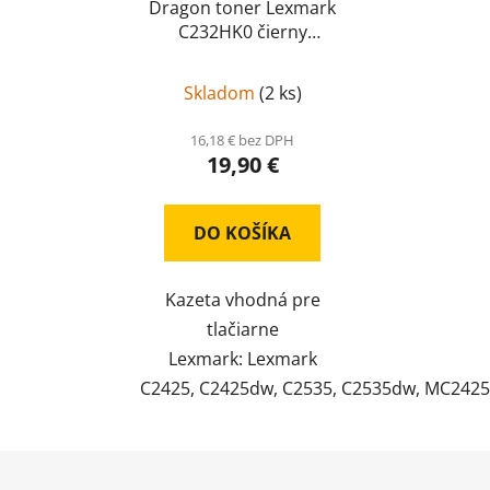
Dragon toner Lexmark
C232HK0 čierny
kompatibil
Skladom
(
2 ks
)
16,18 € bez DPH
19,90 €
DO KOŠÍKA
Kazeta vhodná pre
tlačiarne
Lexmark: Lexmark
C2425, C2425dw, C2535, C2535dw, MC24
Z