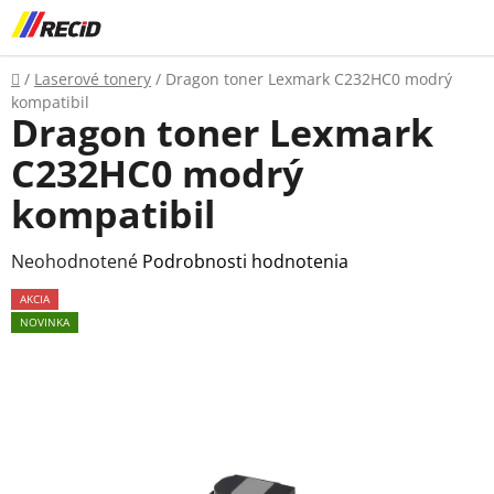
Prejsť
na
obsah
Domov
/
Laserové tonery
/
Dragon toner Lexmark C232HC0 modrý
kompatibil
Dragon toner Lexmark
C232HC0 modrý
kompatibil
Priemerné
Neohodnotené
Podrobnosti hodnotenia
hodnotenie
AKCIA
produktu
NOVINKA
je
0,0
z
5
hviezdičiek.