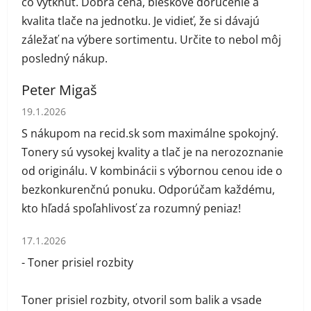
čo vytknúť. Dobrá cena, bleskové doručenie a
kvalita tlače na jednotku. Je vidieť, že si dávajú
záležať na výbere sortimentu. Určite to nebol môj
posledný nákup.
Peter Migaš
Hodnotenie obchodu je 5 z 5 hviezdičiek.
19.1.2026
S nákupom na recid.sk som maximálne spokojný.
Tonery sú vysokej kvality a tlač je na nerozoznanie
od originálu. V kombinácii s výbornou cenou ide o
bezkonkurenčnú ponuku. Odporúčam každému,
kto hľadá spoľahlivosť za rozumný peniaz!
Hodnotenie obchodu je 1 z 5 hviezdičiek.
17.1.2026
- Toner prisiel rozbity
Toner prisiel rozbity, otvoril som balik a vsade