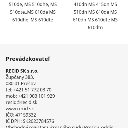
510de, MS 510dhe, MS
410dn MS 415dn MS
510dte,,MS 610de MS
510dn MS 610de MS
610dhe ,MS 610dte
610dn MS 610dte MS
610dtn
Z
á
Prevádzkovateľ
p
ä
RECID SK s.r.o.
t
Župčany 383,
i
080 01 Prešov
tel: +421 51 772 03 70
e
mob: +421 903 101 929
recid@recid.sk
www.recid.sk
IČO: 47159332
IČ DPH: SK2023784576
Obchodný register Okresného súdu Prešov, oddiel: