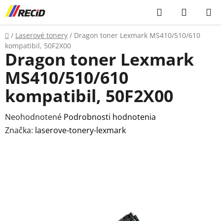
Prejsť
Hľadať
NÁKUP
na
KOŠÍK
obsah
Domov
/
Laserové tonery
/
Dragon toner Lexmark MS410/510/610
kompatibil, 50F2X00
Dragon toner Lexmark
MS410/510/610
kompatibil, 50F2X00
Priemerné
Neohodnotené
Podrobnosti hodnotenia
hodnotenie
Značka:
laserove-tonery-lexmark
produktu
je
0,0
z
5
hviezdičiek.