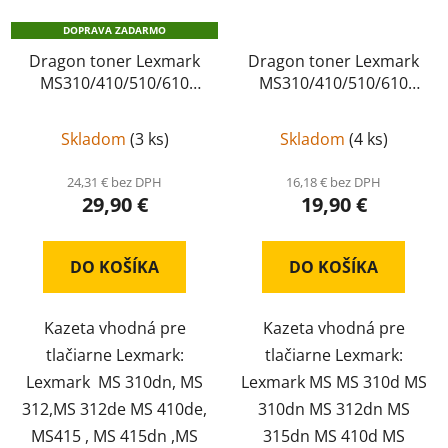
DOPRAVA ZADARMO
Dragon toner Lexmark
Dragon toner Lexmark
MS310/410/510/610
MS310/410/510/610
kompatibil, 50F2000
kompatibil, 50F2H00
50F2H00
Skladom
(
3 ks
)
Skladom
(
4 ks
)
24,31 € bez DPH
16,18 € bez DPH
29,90 €
19,90 €
DO KOŠÍKA
DO KOŠÍKA
Kazeta vhodná pre
Kazeta vhodná pre
tlačiarne Lexmark:
tlačiarne Lexmark:
Lexmark MS 310dn, MS
Lexmark MS MS 310d MS
312,MS 312de MS 410de,
310dn MS 312dn MS
MS415 , MS 415dn ,MS
315dn MS 410d MS