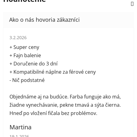
Hodnotenie obchodu je 5 z 5 hviezdičiek.
3.2.2026
+ Super ceny
+ Fajn balenie
+ Doručenie do 3 dní
+ Kompatibilné náplne za férové ceny
- Nič podstatné
Objednáme aj na budúce. Farba funguje ako má,
žiadne vynechávanie, pekne tmavá a sýta čierna.
Hneď po vložení fičala bez problémov.
Martina
Hodnotenie obchodu je 5 z 5 hviezdičiek.
19.1.2026