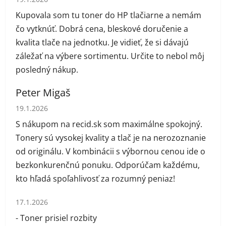
Kupovala som tu toner do HP tlačiarne a nemám
čo vytknúť. Dobrá cena, bleskové doručenie a
kvalita tlače na jednotku. Je vidieť, že si dávajú
záležať na výbere sortimentu. Určite to nebol môj
posledný nákup.
Peter Migaš
Hodnotenie obchodu je 5 z 5 hviezdičiek.
19.1.2026
S nákupom na recid.sk som maximálne spokojný.
Tonery sú vysokej kvality a tlač je na nerozoznanie
od originálu. V kombinácii s výbornou cenou ide o
bezkonkurenčnú ponuku. Odporúčam každému,
kto hľadá spoľahlivosť za rozumný peniaz!
Hodnotenie obchodu je 1 z 5 hviezdičiek.
17.1.2026
- Toner prisiel rozbity