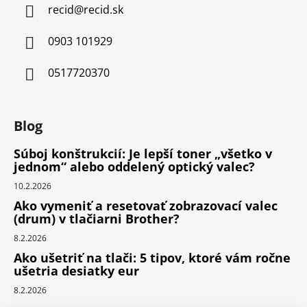
recid
@
recid.sk
0903 101929
0517720370
Blog
Súboj konštrukcií: Je lepší toner „všetko v
jednom“ alebo oddelený optický valec?
10.2.2026
Ako vymeniť a resetovať zobrazovací valec
(drum) v tlačiarni Brother?
8.2.2026
Ako ušetriť na tlači: 5 tipov, ktoré vám ročne
ušetria desiatky eur
8.2.2026