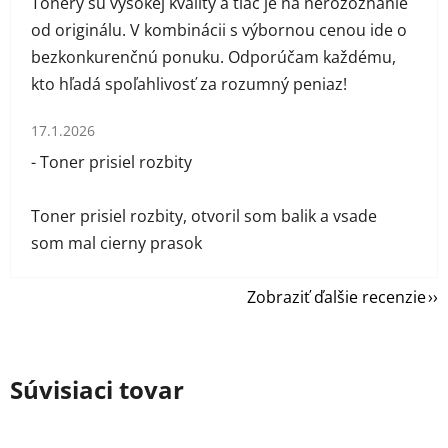
Tonery sú vysokej kvality a tlač je na nerozoznanie
od originálu. V kombinácii s výbornou cenou ide o
bezkonkurenčnú ponuku. Odporúčam každému,
kto hľadá spoľahlivosť za rozumný peniaz!
Hodnotenie obchodu je 1 z 5 hviezdičiek.
17.1.2026
- Toner prisiel rozbity
Toner prisiel rozbity, otvoril som balik a vsade
som mal cierny prasok
Zobraziť ďalšie recenzie
Súvisiaci tovar