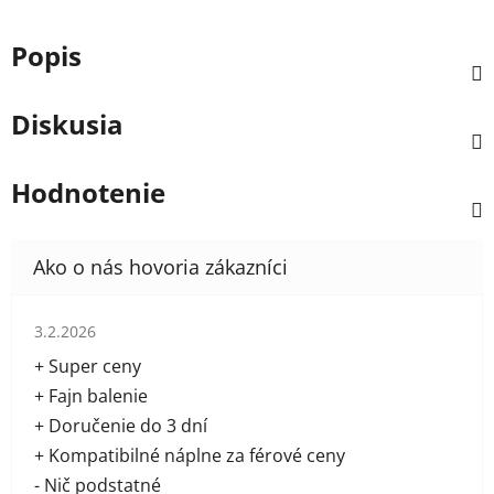
Popis
Diskusia
Hodnotenie
Hodnotenie obchodu je 5 z 5 hviezdičiek.
3.2.2026
+ Super ceny
+ Fajn balenie
+ Doručenie do 3 dní
+ Kompatibilné náplne za férové ceny
- Nič podstatné