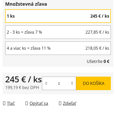
Množstevná zľava
1 ks
245 €
/ ks
2 - 3 ks = zľava 7 %
227,85 €
/ ks
4 a viac ks = zľava 11 %
218,05 €
/ ks
Ušetríte
0 €
245 €
/ ks
DO KOŠÍKA
199,19 € bez DPH
Jednotková cena:
Tlač
Opýtať sa
Zdieľať