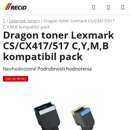
Prejsť
Hľadať
NÁKUP
na
KOŠÍK
obsah
Domov
/
Laserové tonery
/
Dragon toner Lexmark CS/CX417/517
C,Y,M,B kompatibil pack
Dragon toner Lexmark
CS/CX417/517 C,Y,M,B
kompatibil pack
Priemerné
Neohodnotené
Podrobnosti hodnotenia
hodnotenie
VIAC ZA MENEJ
produktu
je
0,0
z
5
hviezdičiek.