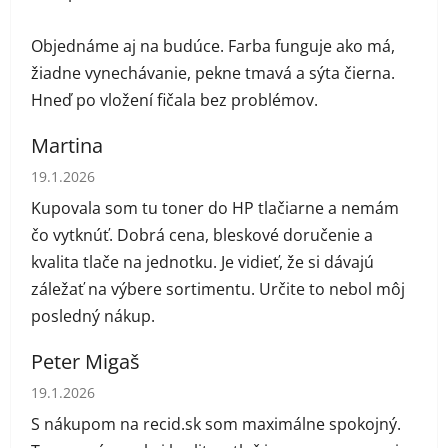
Objednáme aj na budúce. Farba funguje ako má,
žiadne vynechávanie, pekne tmavá a sýta čierna.
Hneď po vložení fičala bez problémov.
Martina
Hodnotenie obchodu je 5 z 5 hviezdičiek.
19.1.2026
Kupovala som tu toner do HP tlačiarne a nemám
čo vytknúť. Dobrá cena, bleskové doručenie a
kvalita tlače na jednotku. Je vidieť, že si dávajú
záležať na výbere sortimentu. Určite to nebol môj
posledný nákup.
Peter Migaš
Hodnotenie obchodu je 5 z 5 hviezdičiek.
19.1.2026
S nákupom na recid.sk som maximálne spokojný.