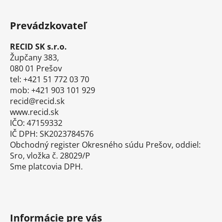
Z
á
Prevádzkovateľ
p
ä
RECID SK s.r.o.
t
Župčany 383,
i
080 01 Prešov
tel: +421 51 772 03 70
e
mob: +421 903 101 929
recid@recid.sk
www.recid.sk
IČO: 47159332
IČ DPH: SK2023784576
Obchodný register Okresného súdu Prešov, oddiel:
Sro, vložka č. 28029/P
Sme platcovia DPH.
Informácie pre vás