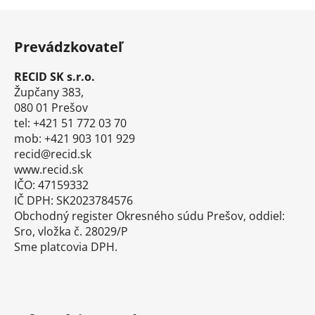
Z
á
Prevádzkovateľ
p
ä
RECID SK s.r.o.
t
Župčany 383,
i
080 01 Prešov
tel: +421 51 772 03 70
e
mob: +421 903 101 929
recid@recid.sk
www.recid.sk
IČO: 47159332
IČ DPH: SK2023784576
Obchodný register Okresného súdu Prešov, oddiel:
Sro, vložka č. 28029/P
Sme platcovia DPH.