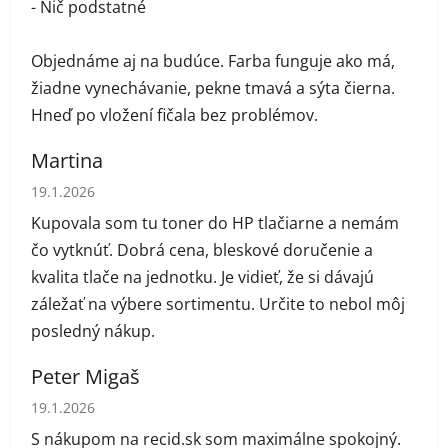
- Nič podstatné
Objednáme aj na budúce. Farba funguje ako má,
žiadne vynechávanie, pekne tmavá a sýta čierna.
Hneď po vložení fičala bez problémov.
Martina
Hodnotenie obchodu je 5 z 5 hviezdičiek.
19.1.2026
Kupovala som tu toner do HP tlačiarne a nemám
čo vytknúť. Dobrá cena, bleskové doručenie a
kvalita tlače na jednotku. Je vidieť, že si dávajú
záležať na výbere sortimentu. Určite to nebol môj
posledný nákup.
Peter Migaš
Hodnotenie obchodu je 5 z 5 hviezdičiek.
19.1.2026
S nákupom na recid.sk som maximálne spokojný.