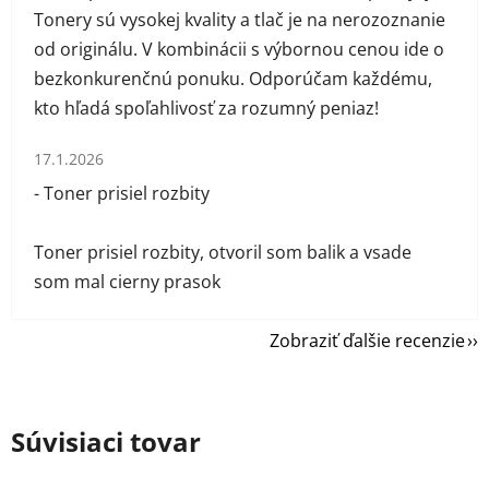
Tonery sú vysokej kvality a tlač je na nerozoznanie
od originálu. V kombinácii s výbornou cenou ide o
bezkonkurenčnú ponuku. Odporúčam každému,
kto hľadá spoľahlivosť za rozumný peniaz!
Hodnotenie obchodu je 1 z 5 hviezdičiek.
17.1.2026
- Toner prisiel rozbity
Toner prisiel rozbity, otvoril som balik a vsade
som mal cierny prasok
Zobraziť ďalšie recenzie
Súvisiaci tovar