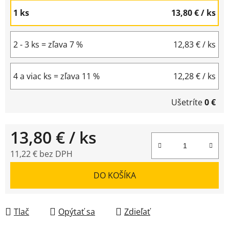
1 ks
13,80 €
/ ks
2 - 3 ks = zľava 7 %
12,83 €
/ ks
4 a viac ks = zľava 11 %
12,28 €
/ ks
Ušetríte
0 €
13,80 €
/ ks
11,22 € bez DPH
Jednotková cena:
DO KOŠÍKA
Tlač
Opýtať sa
Zdieľať