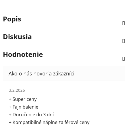
Popis
Diskusia
Hodnotenie
Hodnotenie obchodu je 5 z 5 hviezdičiek.
3.2.2026
+ Super ceny
+ Fajn balenie
+ Doručenie do 3 dní
+ Kompatibilné náplne za férové ceny