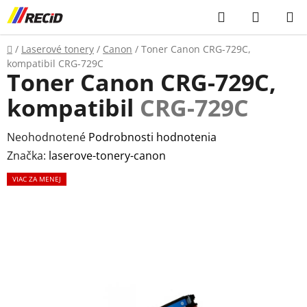
Prejsť
Hľadať
NÁKUP
na
KOŠÍK
obsah
Domov
/
Laserové tonery
/
Canon
/
Toner Canon CRG-729C,
kompatibil
CRG-729C
Toner Canon CRG-729C,
kompatibil
CRG-729C
Priemerné
Neohodnotené
Podrobnosti hodnotenia
hodnotenie
Značka:
laserove-tonery-canon
produktu
VIAC ZA MENEJ
je
0,0
z
5
hviezdičiek.