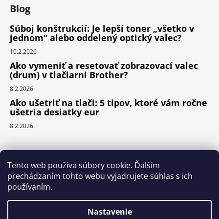
Blog
Súboj konštrukcií: Je lepší toner „všetko v
jednom“ alebo oddelený optický valec?
10.2.2026
Ako vymeniť a resetovať zobrazovací valec
(drum) v tlačiarni Brother?
8.2.2026
Ako ušetriť na tlači: 5 tipov, ktoré vám ročne
ušetria desiatky eur
8.2.2026
Prijímame online platby
Tento web používa súbory cookie. Ďalším
prechádzaním tohto webu vyjadrujete súhlas s ich
používaním.
Nastavenie