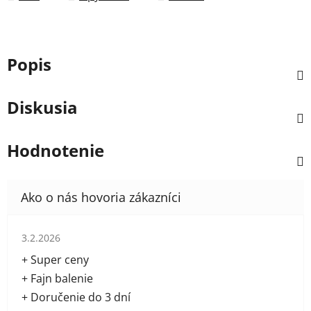
Popis
Diskusia
Hodnotenie
Hodnotenie obchodu je 5 z 5 hviezdičiek.
3.2.2026
+ Super ceny
+ Fajn balenie
+ Doručenie do 3 dní