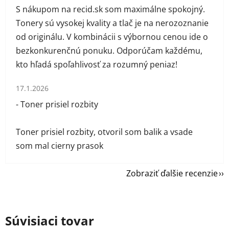
S nákupom na recid.sk som maximálne spokojný.
Tonery sú vysokej kvality a tlač je na nerozoznanie
od originálu. V kombinácii s výbornou cenou ide o
bezkonkurenčnú ponuku. Odporúčam každému,
kto hľadá spoľahlivosť za rozumný peniaz!
Hodnotenie obchodu je 1 z 5 hviezdičiek.
17.1.2026
- Toner prisiel rozbity
Toner prisiel rozbity, otvoril som balik a vsade
som mal cierny prasok
Zobraziť ďalšie recenzie
Súvisiaci tovar