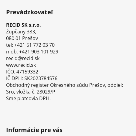
á
Prevádzkovateľ
p
ä
RECID SK s.r.o.
t
Župčany 383,
i
080 01 Prešov
tel: +421 51 772 03 70
e
mob: +421 903 101 929
recid@recid.sk
www.recid.sk
IČO: 47159332
IČ DPH: SK2023784576
Obchodný register Okresného súdu Prešov, oddiel:
Sro, vložka č. 28029/P
Sme platcovia DPH.
Informácie pre vás