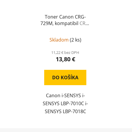
Toner Canon CRG-
729M, kompatibil
CRG-
729M
Skladom
(
2 ks
)
11,22 € bez DPH
13,80 €
DO KOŠÍKA
Canon i-SENSYS i-
SENSYS LBP-7010C i-
SENSYS LBP-7018C
Z