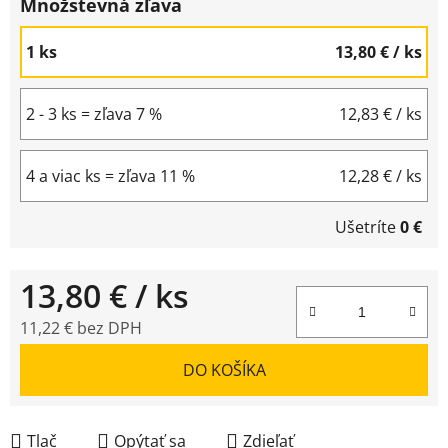
Množstevná zľava
1 ks
13,80 €
/ ks
2 - 3 ks = zľava 7 %
12,83 €
/ ks
4 a viac ks = zľava 11 %
12,28 €
/ ks
Ušetríte
0 €
13,80 €
/ ks
11,22 € bez DPH
Jednotková cena:
DO KOŠÍKA
Tlač
Opýtať sa
Zdieľať