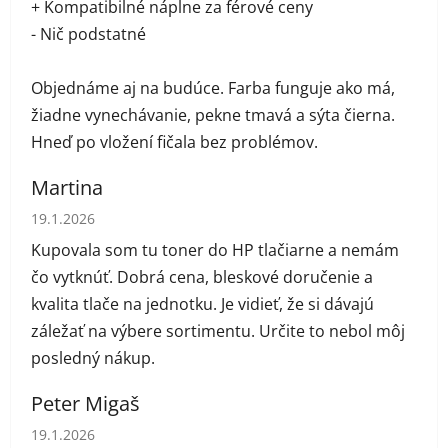
+ Kompatibilné náplne za férové ceny
- Nič podstatné
Objednáme aj na budúce. Farba funguje ako má,
žiadne vynechávanie, pekne tmavá a sýta čierna.
Hneď po vložení fičala bez problémov.
Martina
Hodnotenie obchodu je 5 z 5 hviezdičiek.
19.1.2026
Kupovala som tu toner do HP tlačiarne a nemám
čo vytknúť. Dobrá cena, bleskové doručenie a
kvalita tlače na jednotku. Je vidieť, že si dávajú
záležať na výbere sortimentu. Určite to nebol môj
posledný nákup.
Peter Migaš
Hodnotenie obchodu je 5 z 5 hviezdičiek.
19.1.2026