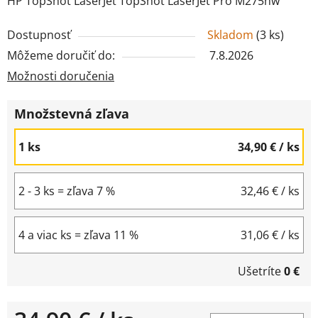
HP TopShot LaserJet TopShot LaserJet Pro M275nw
Dostupnosť
Skladom
(
3 ks
)
Môžeme doručiť do:
7.8.2026
Možnosti doručenia
Množstevná zľava
1 ks
34,90 €
/ ks
2 - 3 ks = zľava 7 %
32,46 €
/ ks
4 a viac ks = zľava 11 %
31,06 €
/ ks
Ušetríte
0 €