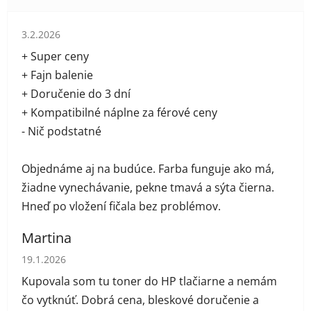
Hodnotenie obchodu je 5 z 5 hviezdičiek.
3.2.2026
+ Super ceny
+ Fajn balenie
+ Doručenie do 3 dní
+ Kompatibilné náplne za férové ceny
- Nič podstatné
Objednáme aj na budúce. Farba funguje ako má,
žiadne vynechávanie, pekne tmavá a sýta čierna.
Hneď po vložení fičala bez problémov.
Martina
Hodnotenie obchodu je 5 z 5 hviezdičiek.
19.1.2026
Kupovala som tu toner do HP tlačiarne a nemám
čo vytknúť. Dobrá cena, bleskové doručenie a