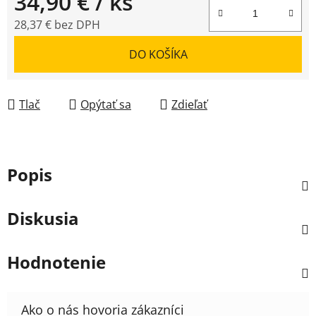
34,90 €
/ ks
28,37 € bez DPH
Jednotková cena:
DO KOŠÍKA
Tlač
Opýtať sa
Zdieľať
Popis
Diskusia
Hodnotenie