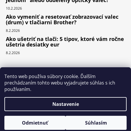
10.2.2026
Ako vymeniť a resetovať zobrazovací valec
(drum) v tlačiarni Brother?
8.2.2026
Ako ušetriť na tlači: 5 tipov, ktoré vám ročne
ušetria desiatky eur
8.2.2026
Prijímame online platby
Tento web používa súbory cookie. Ďalším
prechádzaním tohto webu vyjadrujete súhlas s ich
používaním.
Nastavenie
Vytvoril Shoptet
Copyright 2026
ReCiD.SK
. Všetky práva vyhradené.
Chcete ušetriť? Pridajte druhý toner so zľavou - 7 %. Prajeme
Odmietnuť
Súhlasím
príjemný nákup a pekný deň.