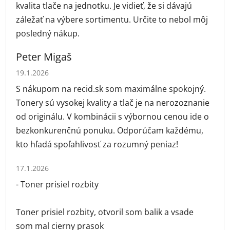
kvalita tlače na jednotku. Je vidieť, že si dávajú
záležať na výbere sortimentu. Určite to nebol môj
posledný nákup.
Peter Migaš
Hodnotenie obchodu je 5 z 5 hviezdičiek.
19.1.2026
S nákupom na recid.sk som maximálne spokojný.
Tonery sú vysokej kvality a tlač je na nerozoznanie
od originálu. V kombinácii s výbornou cenou ide o
bezkonkurenčnú ponuku. Odporúčam každému,
kto hľadá spoľahlivosť za rozumný peniaz!
Hodnotenie obchodu je 1 z 5 hviezdičiek.
17.1.2026
- Toner prisiel rozbity
Toner prisiel rozbity, otvoril som balik a vsade
som mal cierny prasok