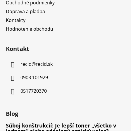
Obchodné podmienky
Doprava a pladba
Kontakty
Hodnotenie obchodu
Kontakt
recid
@
recid.sk
0903 101929
0517720370
Blog
Súboj konštrukcií: Je lepší toner „všetko v
jednom“ alebo oddelený optický valec?