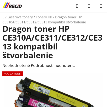
Prejsť
Hľadať
NÁKUP
na
KOŠÍK
obsah
Domov
/
Laserové tonery
/
Tonery HP
/
Dragon toner HP
CE310A/CE311/CE312/CE313 kompatibil štvorbalenie
Dragon toner HP
CE310A/CE311/CE312/CE3
13 kompatibil
štvorbalenie
Priemerné
Neohodnotené
Podrobnosti hodnotenia
hodnotenie
VIAC ZA MENEJ
produktu
je
0,0
z
5