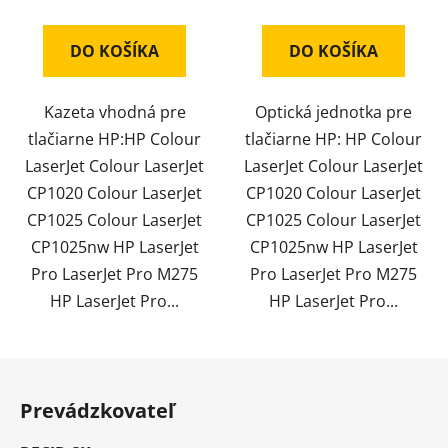
DO KOŠÍKA
DO KOŠÍKA
Kazeta vhodná pre
Optická jednotka pre
tlačiarne HP:HP Colour
tlačiarne HP: HP Colour
LaserJet Colour LaserJet
LaserJet Colour LaserJet
CP1020 Colour LaserJet
CP1020 Colour LaserJet
CP1025 Colour LaserJet
CP1025 Colour LaserJet
CP1025nw HP LaserJet
CP1025nw HP LaserJet
Pro LaserJet Pro M275
Pro LaserJet Pro M275
HP LaserJet Pro...
HP LaserJet Pro...
Z
á
Prevádzkovateľ
p
ä