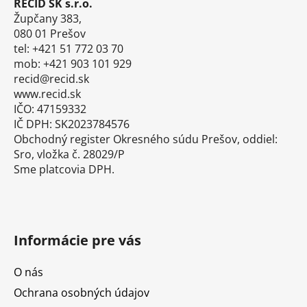
RECID SK s.r.o.
t
Župčany 383,
i
080 01 Prešov
tel: +421 51 772 03 70
e
mob: +421 903 101 929
recid@recid.sk
www.recid.sk
IČO: 47159332
IČ DPH: SK2023784576
Obchodný register Okresného súdu Prešov, oddiel:
Sro, vložka č. 28029/P
Sme platcovia DPH.
Informácie pre vás
O nás
Ochrana osobných údajov