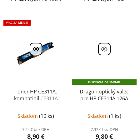
VIAC ZA MENEJ
DOPRAVA ZADARMO
Toner HP CE311A,
Dragon optický valec
kompatibil
CE311A
pre HP CE314A 126A
Skladom
(
10 ks
)
Skladom
(
1 ks
)
7,24 € bez DPH
7,97 € bez DPH
8,90 €
9,80 €