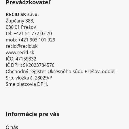
Prevádzkovateľ
p
ä
RECID SK s.r.o.
t
Župčany 383,
i
080 01 Prešov
tel: +421 51 772 03 70
e
mob: +421 903 101 929
recid@recid.sk
www.recid.sk
IČO: 47159332
IČ DPH: SK2023784576
Obchodný register Okresného súdu Prešov, oddiel:
Sro, vložka č. 28029/P
Sme platcovia DPH.
Informácie pre vás
O nás