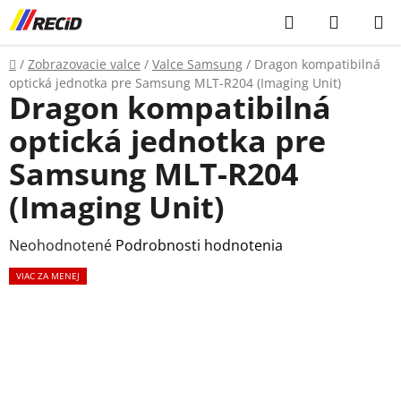
Prejsť
Hľadať
NÁKUP
na
KOŠÍK
obsah
Domov
/
Zobrazovacie valce
/
Valce Samsung
/
Dragon kompatibilná
optická jednotka pre Samsung MLT-R204 (Imaging Unit)
Dragon kompatibilná
optická jednotka pre
Samsung MLT-R204
(Imaging Unit)
Priemerné
Neohodnotené
Podrobnosti hodnotenia
hodnotenie
VIAC ZA MENEJ
produktu
je
0,0
z
5