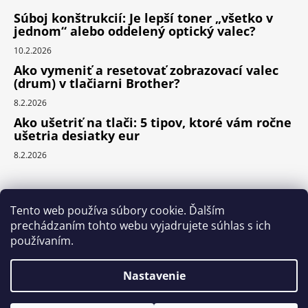
Súboj konštrukcií: Je lepší toner „všetko v
jednom“ alebo oddelený optický valec?
10.2.2026
Ako vymeniť a resetovať zobrazovací valec
(drum) v tlačiarni Brother?
8.2.2026
Ako ušetriť na tlači: 5 tipov, ktoré vám ročne
ušetria desiatky eur
8.2.2026
Prijímame online platby
Tento web používa súbory cookie. Ďalším
prechádzaním tohto webu vyjadrujete súhlas s ich
používaním.
Nastavenie
Vytvoril Shoptet