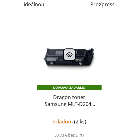
ideálnou...
ProXpress...
DOPRAVA ZADARMO
Dragon toner
Samsung MLT-D204S
kompatibil
MLT-D204S
Skladom
(
2 ks
)
30,73 € bez DPH