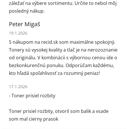
záležať na výbere sortimentu. Určite to nebol môj
posledný nákup.
Peter Migaš
Hodnotenie obchodu je 5 z 5 hviezdičiek.
19.1.2026
S nákupom na recid.sk som maximálne spokojný.
Tonery sú vysokej kvality a tlač je na nerozoznanie
od originálu. V kombinácii s výbornou cenou ide o
bezkonkurenčnú ponuku. Odporúčam každému,
kto hľadá spoľahlivosť za rozumný peniaz!
Hodnotenie obchodu je 1 z 5 hviezdičiek.
17.1.2026
- Toner prisiel rozbity
Toner prisiel rozbity, otvoril som balik a vsade
som mal cierny prasok