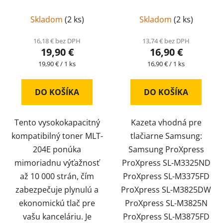
kompatibil
MLT-D204E
kompatibil
MLT-D204L
Skladom
(
2 ks
)
Skladom
(
2 ks
)
16,18 € bez DPH
13,74 € bez DPH
19,90 €
16,90 €
Jednotková
Jednotková
19,90 € / 1 ks
16,90 € / 1 ks
cena:
cena:
DO KOŠÍKA
DO KOŠÍKA
Tento vysokokapacitný
Kazeta vhodná pre
kompatibilný toner MLT-
tlačiarne Samsung:
204E ponúka
Samsung ProXpress
mimoriadnu výťažnosť
ProXpress SL-M3325ND
až 10 000 strán, čím
ProXpress SL-M3375FD
zabezpečuje plynulú a
ProXpress SL-M3825DW
ekonomickú tlač pre
ProXpress SL-M3825N
vašu kanceláriu. Je
ProXpress SL-M3875FD