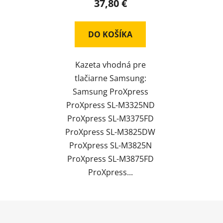
37,80 €
DO KOŠÍKA
Kazeta vhodná pre
tlačiarne Samsung:
Samsung ProXpress
ProXpress SL-M3325ND
ProXpress SL-M3375FD
ProXpress SL-M3825DW
ProXpress SL-M3825N
ProXpress SL-M3875FD
ProXpress...
Z
á