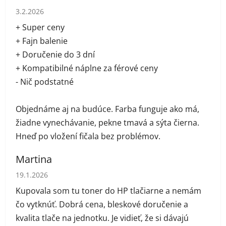
Hodnotenie obchodu je 5 z 5 hviezdičiek.
3.2.2026
+ Super ceny
+ Fajn balenie
+ Doručenie do 3 dní
+ Kompatibilné náplne za férové ceny
- Nič podstatné
Objednáme aj na budúce. Farba funguje ako má,
žiadne vynechávanie, pekne tmavá a sýta čierna.
Hneď po vložení fičala bez problémov.
Martina
Hodnotenie obchodu je 5 z 5 hviezdičiek.
19.1.2026
Kupovala som tu toner do HP tlačiarne a nemám
čo vytknúť. Dobrá cena, bleskové doručenie a
kvalita tlače na jednotku. Je vidieť, že si dávajú