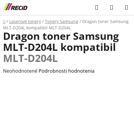
Prejsť
Hľadať
NÁKUP
na
KOŠÍK
obsah
Domov
/
Laserové tonery
/
Tonery Samsung
/
Dragon toner Samsung
MLT-D204L kompatibil
MLT-D204L
Dragon toner Samsung
MLT-D204L kompatibil
MLT-D204L
Priemerné
Neohodnotené
Podrobnosti hodnotenia
hodnotenie
produktu
je
0,0
z
5
hviezdičiek.