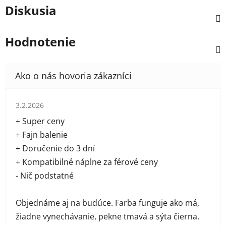
Diskusia
Hodnotenie
Hodnotenie obchodu je 5 z 5 hviezdičiek.
3.2.2026
+ Super ceny
+ Fajn balenie
+ Doručenie do 3 dní
+ Kompatibilné náplne za férové ceny
- Nič podstatné
Objednáme aj na budúce. Farba funguje ako má,
žiadne vynechávanie, pekne tmavá a sýta čierna.