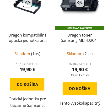
DOPRAVA ZADARMO
Dragon kompatibilná
Dragon toner
optická jednotka pre
Samsung MLT-D204E
Samsung MLT-R204
kompatibil
MLT-D204E
(Imaging Unit)
Skladom
(
1 ks
)
Skladom
(
2 ks
)
16,18 € bez DPH
16,18 € bez DPH
19,90 €
19,90 €
Jednotková
19,90 € / 1 ks
cena:
DO KOŠÍKA
DO KOŠÍKA
Optická jednotka pre
Tento vysokokapacitný
tlačiarne Samsung: