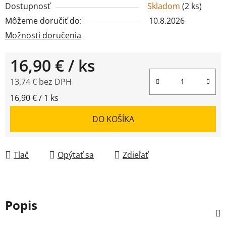
Dostupnosť
Skladom
(
2 ks
)
Môžeme doručiť do:
10.8.2026
Možnosti doručenia
16,90 €
/ ks
13,74 € bez DPH
Jednotková cena:
16,90 € / 1 ks
DO KOŠÍKA
Tlač
Opýtať sa
Zdieľať
Popis