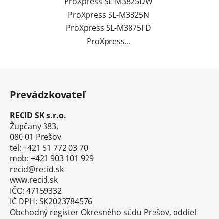
ProXpress SL-M3825DW
ProXpress SL-M3825N
ProXpress SL-M3875FD
ProXpress...
Z
á
Prevádzkovateľ
p
ä
RECID SK s.r.o.
t
Župčany 383,
i
080 01 Prešov
tel: +421 51 772 03 70
e
mob: +421 903 101 929
recid@recid.sk
www.recid.sk
IČO: 47159332
IČ DPH: SK2023784576
Obchodný register Okresného súdu Prešov, oddiel: