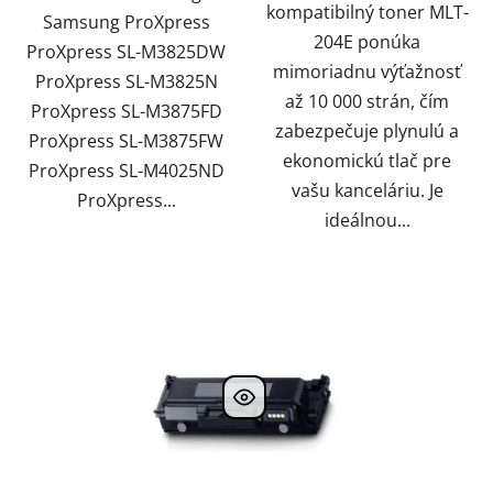
kompatibilný toner MLT-
Samsung ProXpress
204E ponúka
ProXpress SL-M3825DW
mimoriadnu výťažnosť
ProXpress SL-M3825N
až 10 000 strán, čím
ProXpress SL-M3875FD
zabezpečuje plynulú a
ProXpress SL-M3875FW
ekonomickú tlač pre
ProXpress SL-M4025ND
vašu kanceláriu. Je
ProXpress...
ideálnou...