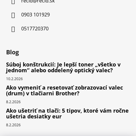
recid
@
recid.sk
0903 101929
0517720370
Blog
Súboj konštrukcií: Je lepší toner „všetko v
jednom“ alebo oddelený optický valec?
10.2.2026
Ako vymeniť a resetovať zobrazovací valec
(drum) v tlačiarni Brother?
8.2.2026
Ako ušetriť na tlači: 5 tipov, ktoré vám ročne
ušetria desiatky eur
8.2.2026