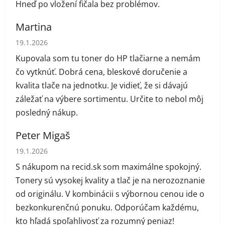
Hneď po vložení fičala bez problémov.
Martina
Hodnotenie obchodu je 5 z 5 hviezdičiek.
19.1.2026
Kupovala som tu toner do HP tlačiarne a nemám
čo vytknúť. Dobrá cena, bleskové doručenie a
kvalita tlače na jednotku. Je vidieť, že si dávajú
záležať na výbere sortimentu. Určite to nebol môj
posledný nákup.
Peter Migaš
Hodnotenie obchodu je 5 z 5 hviezdičiek.
19.1.2026
S nákupom na recid.sk som maximálne spokojný.
Tonery sú vysokej kvality a tlač je na nerozoznanie
od originálu. V kombinácii s výbornou cenou ide o
bezkonkurenčnú ponuku. Odporúčam každému,
kto hľadá spoľahlivosť za rozumný peniaz!