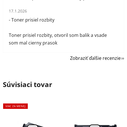
Hodnotenie obchodu je 1 z 5 hviezdičiek.
17.1.2026
- Toner prisiel rozbity
Toner prisiel rozbity, otvoril som balik a vsade
som mal cierny prasok
Zobraziť ďalšie recenzie
Súvisiaci tovar
VIAC ZA MENEJ