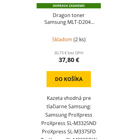
DOPRAVA ZADARMO
Dragon toner
Samsung MLT-D204S
kompatibil
MLT-D204S
Skladom
(
2 ks
)
30,73 € bez DPH
37,80 €
DO KOŠÍKA
Kazeta vhodná pre
tlačiarne Samsung:
Samsung ProXpress
ProXpress SL-M3325ND
ProXpress SL-M3375FD