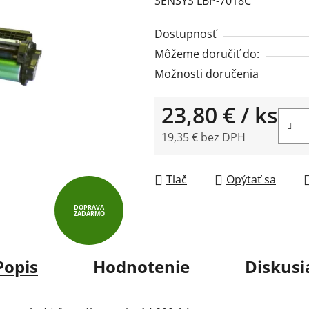
SENSYS LBP-7018C
0,0
z
Dostupnosť
5
Môžeme doručiť do:
hviezdičiek.
Možnosti doručenia
23,80 €
/ ks
19,35 € bez DPH
Jednotková cena:
Tlač
Opýtať sa
DOPRAVA
ZADARMO
Popis
Hodnotenie
Diskusi