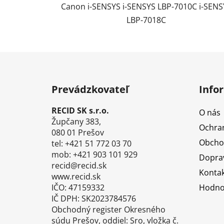
Canon i-SENSYS i-SENSYS LBP-7010C i-SENS
LBP-7018C
Z
á
Prevádzkovateľ
Info
p
ä
RECID SK s.r.o.
O nás
t
Župčany 383,
Ochra
i
080 01 Prešov
Obcho
tel: +421 51 772 03 70
e
mob: +421 903 101 929
Doprav
recid@recid.sk
Kontak
www.recid.sk
IČO: 47159332
Hodno
IČ DPH: SK2023784576
Obchodný register Okresného
súdu Prešov, oddiel: Sro, vložka č.