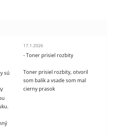
Hodnotenie obchodu je 1 z 5 hviezdičiek.
17.1.2026
 hviezdičiek.
- Toner prisiel rozbity
Toner prisiel rozbity, otvoril
y sú
som balik a vsade som mal
cierny prasok
 V
ou
uku.
mný