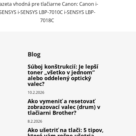
azeta vhodná pre tlačiarne Canon: Canon i-
SENSYS i-SENSYS LBP-7010C i-SENSYS LBP-
7018C
Blog
Súboj konštrukcií: Je lepší
toner „všetko v jednom“
alebo oddelený optický
valec?
10.2.2026
Ako vymeniť a resetovať
zobrazovací valec (drum) v
tlačiarni Brother?
8.2.2026
Ako ušetriť na tlači: 5 tipov,
ktoré vám ročne ušetria