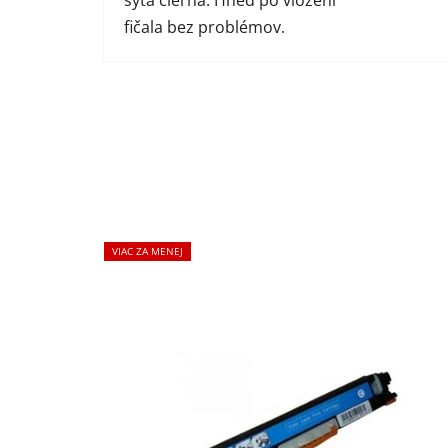
sýta čierna. Hneď po vložení
fičala bez problémov.
VIAC ZA MENEJ