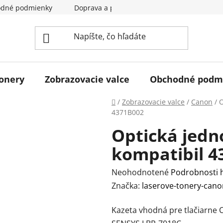
dné podmienky
Doprava a pladba
Kontakty
Hodn
tonery
Zobrazovacie valce
Obchodné podm
Domov
/
Zobrazovacie valce
/
Canon
/
O
4371B002
Optická jedn
kompatibil 4
Priemerné
Neohodnotené
Podrobnosti 
hodnotenie
Značka:
laserove-tonery-cano
produktu
Kazeta vhodná pre tlačiarne 
je