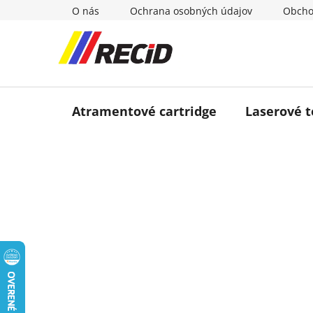
Prejsť
O nás
Ochrana osobných údajov
Obcho
na
obsah
Atramentové cartridge
Laserové 