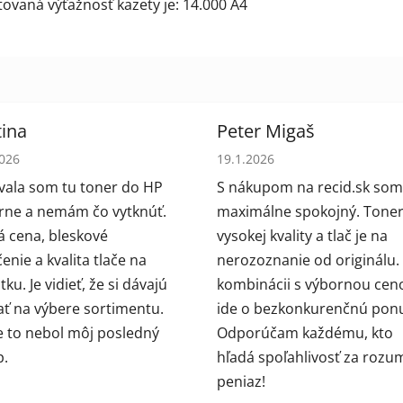
ovaná výťažnosť kazety je: 14.000 A4
ina
Peter Migaš
tenie obchodu je 5 z 5 hviezdičiek.
Hodnotenie obchodu je 5 z 5
2026
19.1.2026
ala som tu toner do HP
S nákupom na recid.sk som
arne a nemám čo vytknúť.
maximálne spokojný. Toner
 cena, bleskové
vysokej kvality a tlač je na
enie a kvalita tlače na
nerozoznanie od originálu.
ku. Je vidieť, že si dávajú
kombinácii s výbornou cen
ať na výbere sortimentu.
ide o bezkonkurenčnú pon
e to nebol môj posledný
Odporúčam každému, kto
p.
hľadá spoľahlivosť za rozu
peniaz!