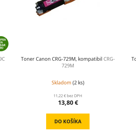
OPRA
VA
ADAR
MO
9C
Toner Canon CRG-729M, kompatibil
CRG-
T
729M
Skladom
(
2 ks
)
11,22 € bez DPH
13,80 €
DO KOŠÍKA