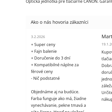
Optická jednotka pre tlačiarne CANON. Garant
Hodnotenie obchodu je 5 z 5 hviezdičiek.
Mart
3.2.2026
Hodno
+ Super ceny
19.1.
+ Fajn balenie
Kupov
+ Doručenie do 3 dní
tlači
+ Kompatibilné náplne za
Dobrá
férové ceny
doruč
- Nič podstatné
jednot
zálež
Objednáme aj na budúce.
Určit
Farba funguje ako má, žiadne
náku
vynechávanie, pekne tmavá a