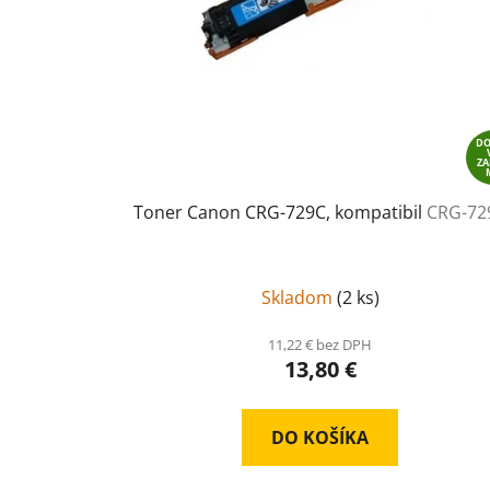
D
Z
Toner Canon CRG-729C, kompatibil
CRG-72
Skladom
(
2 ks
)
11,22 € bez DPH
13,80 €
DO KOŠÍKA