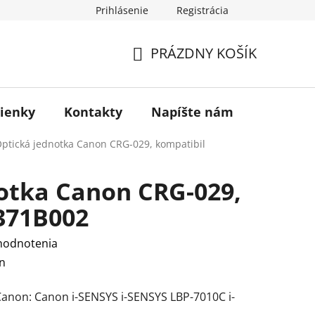
Prihlásenie
Registrácia
otenie obchodu
PRÁZDNY KOŠÍK
NÁKUPNÝ
KOŠÍK
ienky
Kontakty
Napíšte nám
Blog
ptická jednotka Canon CRG-029, kompatibil
otka Canon CRG-029,
371B002
hodnotenia
n
Canon: Canon i-SENSYS i-SENSYS LBP-7010C i-